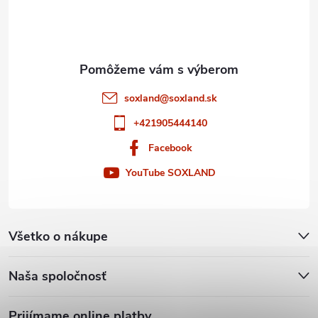
i
e
soxland
@
soxland.sk
+421905444140
Facebook
YouTube SOXLAND
Všetko o nákupe
Naša spoločnosť
Prijímame online platby