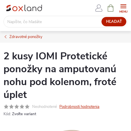
Prejsť
NÁKUPN
KOŠÍK
na
obsah
HĽADAŤ
Zdravotné ponožky
2 kusy IOMI Protetické
ponožky na amputovanú
nohu pod kolenom, froté
úplet
Neohodnotené
Podrobnosti hodnotenia
Kód:
Zvoľte variant