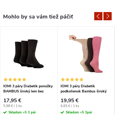
IOMI 3 páry Diabetik ponožky
IOMI 3 páry Diabetik
BAMBUS široký lem bez
podkolienok Bambus široký
gumičiek Čierne
lem bez gumičiek Ružové
17,95 €
19,95 €
Jednotková
Jednotková
5,98 € / 1 ks
6,65 € / 1 ks
cena:
cena:
Skladom
>5 3 pár
Skladom
>5 3pár