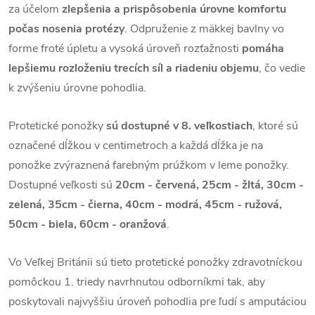
za účelom
zlepšenia a prispôsobenia úrovne komfortu
počas nosenia protézy
. Odpruženie z mäkkej bavlny vo
forme froté úpletu a vysoká úroveň rozťažnosti
pomáha
lepšiemu rozloženiu trecích síl a riadeniu objemu
, čo vedie
k zvýšeniu úrovne pohodlia.
Protetické ponožky
sú dostupné v 8. veľkostiach
, ktoré sú
označené dĺžkou v centimetroch a každá dĺžka je na
ponožke zvýraznená farebným prúžkom v leme ponožky.
Dostupné veľkosti sú
20cm - červená, 25cm - žltá, 30cm -
zelená, 35cm - čierna, 40cm - modrá, 45cm - ružová,
50cm - biela, 60cm - oranžová
.
Vo Veľkej Británii sú tieto protetické ponožky zdravotníckou
pomôckou 1. triedy navrhnutou odborníkmi tak, aby
poskytovali najvyššiu úroveň pohodlia pre ľudí s amputáciou