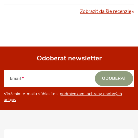
Zobraziť ďalšie recenzie
Odoberať newsletter
Z
Email
ODOBERAŤ
á
Vložením e-mailu súhlasíte s
podmienkami ochrany osobných
p
údajov
ä
t