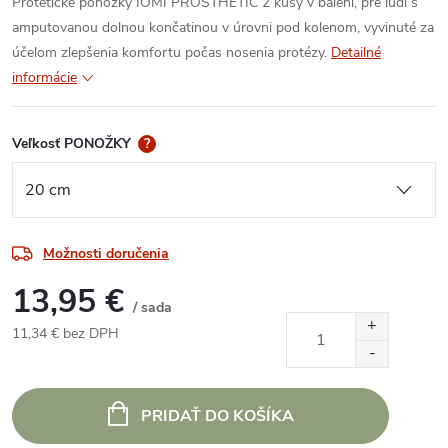
Protetické ponožky IOMI PROSTHETIC 2 kusy v balení, pre ľudí s
amputovanou dolnou končatinou v úrovni pod kolenom, vyvinuté za
účelom zlepšenia komfortu počas nosenia protézy.
Detailné
informácie
Veľkosť PONOŽKY
?
Možnosti doručenia
13,95 €
/ sada
11,34 € bez DPH
Jednotková
cena:
PRIDAŤ DO KOŠÍKA