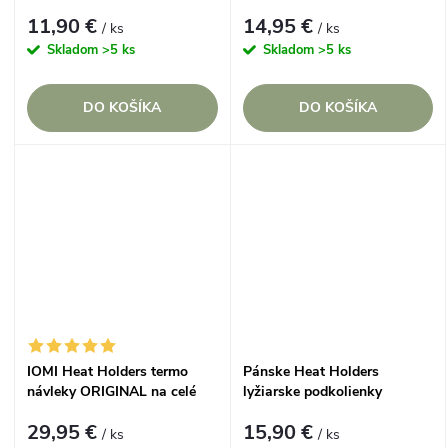
prúžky Fialové
celé nohy ČIERNE 1 pár
11,90 €
14,95 €
/ ks
/ ks
Skladom
>5 ks
Skladom
>5 ks
DO KOŠÍKA
DO KOŠÍKA
IOMI Heat Holders termo
Pánske Heat Holders
návleky ORIGINAL na celé
lyžiarske podkolienky
nohy ČIERNE 1 pár
prúžkované Čierne
29,95 €
15,90 €
/ ks
/ ks