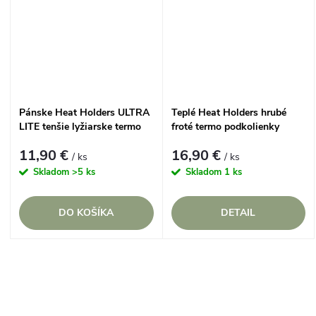
Pánske Heat Holders ULTRA
Teplé Heat Holders hrubé
LITE tenšie lyžiarske termo
froté termo podkolienky
podkolienky ZIG ZAG Modré
GARDENING do záhrady
11,90 €
16,90 €
/ ks
/ ks
Skladom
>5 ks
Skladom
1 ks
DO KOŠÍKA
DETAIL
O
v