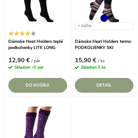
e
p
Abecedne
n
i
+ ďalšie
i
s
Dámske Heat Holders teplé
Dámske Heat Holders termo
e
podkolienky LITE LONG
PODKOLIENKY SKI
p
jednofarebné
prúžkované
p
12,90 €
15,90 €
/ pár
/ ks
r
Skladom
>5 pár
Skladom
5 ks
r
o
DO KOŠÍKA
DETAIL
o
d
d
u
u
k