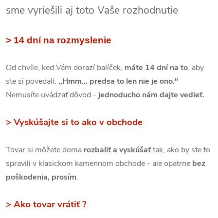
sme vyriešili aj toto Vaše rozhodnutie
> 14 dní na rozmyslenie
Od chvíle, keď Vám dorazí balíček,
máte 14 dní na to
, aby
ste si povedali:
,,Hmm... predsa to len nie je ono."
Nemusíte uvádzať dôvod -
jednoducho nám dajte vedieť.
> Vyskúšajte si to ako v obchode
Tovar si môžete doma
rozbaliť a vyskúšať
tak, ako by ste to
spravili v klasickom kamennom obchode - ale opatrne
bez
poškodenia, prosím
.
> Ako tovar vrátiť ?