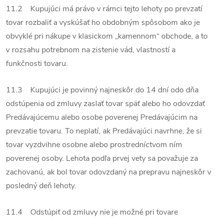
11.2 Kupujúci má právo v rámci tejto lehoty po prevzatí
tovar rozbaliť a vyskúšať ho obdobným spôsobom ako je
obvyklé pri nákupe v klasickom „kamennom“ obchode, a to
v rozsahu potrebnom na zistenie vád, vlastností a
funkčnosti tovaru.
11.3 Kupujúci je povinný najneskôr do 14 dní odo dňa
odstúpenia od zmluvy zaslať tovar späť alebo ho odovzdať
Predávajúcemu alebo osobe poverenej Predávajúcim na
prevzatie tovaru. To neplatí, ak Predávajúci navrhne, že si
tovar vyzdvihne osobne alebo prostredníctvom ním
poverenej osoby. Lehota podľa prvej vety sa považuje za
zachovanú, ak bol tovar odovzdaný na prepravu najneskôr v
posledný deň lehoty.
11.4 Odstúpiť od zmluvy nie je možné pri tovare