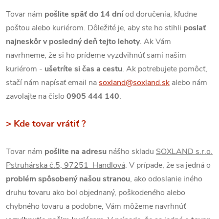
Tovar nám
pošlite späť do 14 dní
od doručenia, kľudne
poštou alebo kuriérom. Dôležité je, aby ste ho stihli
poslať
najneskôr v posledný deň tejto lehoty
. Ak Vám
navrhneme, že si ho prídeme vyzdvihnúť sami našim
kuriérom -
ušetríte si čas a cestu
. Ak potrebujete pomôcť,
stačí nám napísať email na
soxland@soxland.sk
alebo nám
zavolajte na číslo
0905 444 140
.
> Kde tovar vrátiť ?
Tovar nám
pošlite na adresu
nášho skladu
SOXLAND s.r.o.
Pstruhárska č.5, 97251 Handlová
. V prípade, že sa jedná o
problém spôsobený našou stranou
, ako odoslanie iného
druhu tovaru ako bol objednaný, poškodeného alebo
chybného tovaru a podobne, Vám môžeme navrhnúť