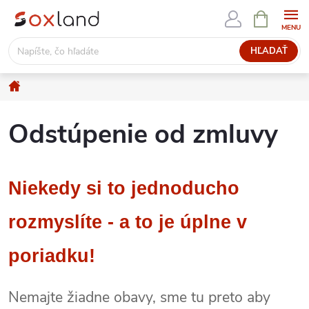
Prejsť
NÁKUPN
KOŠÍK
na
obsah
HĽADAŤ
Domov
Odstúpenie od zmluvy
Niekedy si to jednoducho
rozmyslíte - a to je úplne v
poriadku!
Nemajte žiadne obavy, sme tu preto aby