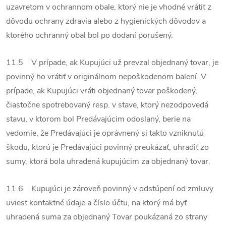
uzavretom v ochrannom obale, ktorý nie je vhodné vrátiť z
dôvodu ochrany zdravia alebo z hygienických dôvodov a
ktorého ochranný obal bol po dodaní porušený.
11.5 V prípade, ak Kupujúci už prevzal objednaný tovar, je
povinný ho vrátiť v originálnom nepoškodenom balení. V
prípade, ak Kupujúci vráti objednaný tovar poškodený,
čiastočne spotrebovaný resp. v stave, ktorý nezodpovedá
stavu, v ktorom bol Predávajúcim odoslaný, berie na
vedomie, že Predávajúci je oprávnený si takto vzniknutú
škodu, ktorú je Predávajúci povinný preukázať, uhradiť zo
sumy, ktorá bola uhradená kupujúcim za objednaný tovar.
11.6 Kupujúci je zároveň povinný v odstúpení od zmluvy
uviesť kontaktné údaje a číslo účtu, na ktorý má byť
uhradená suma za objednaný Tovar poukázaná zo strany