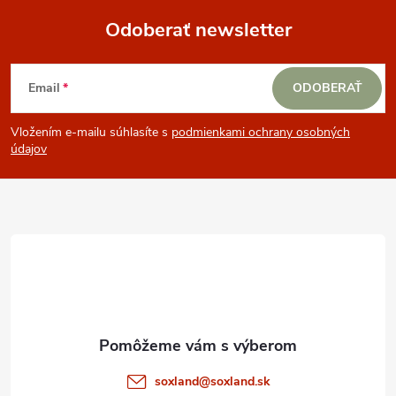
Odoberať newsletter
Z
Email
ODOBERAŤ
á
Vložením e-mailu súhlasíte s
podmienkami ochrany osobných
p
údajov
ä
t
i
e
soxland
@
soxland.sk