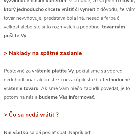
vyzvihnutie našim kuriérom
. V prípade, že sa jedná o
tovar,
ktorý jednoducho chcete vrátiť či vymeiť
z dôvodu, že Vám
tovar nevyhovuje, predstava bola iná, nesadla farba či
veľkosť alebo ste si to rozmysleli a podobne,
tovar nám
pošlite Vy
.
> Náklady na spätné zaslanie
Poštovné za
vrátenie platíte Vy,
pokiaľ sme sa vopred
nedohodli inak alebo ste si nezakúpili službu
Jednoduché
vrátenie tovaru
. Ak sme Vám niečo zabudli povedať, je to
potom na nás a
budeme Vás informovať
.
> Čo sa nedá vrátiť ?
Nie všetko
sa dá poslať späť. Napríklad: