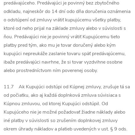
predávajúceho. Predávajúci je povinný bez zbytočného
odkladu, najneskôr do 14 dní odo dňa doručenia oznámenia
o odstúpení od zmluvy vrátiť kupujúcemu všetky platby,
ktoré od neho prijal na základe zmluvy alebo v súvislosti s
ňou. Predávajúci nie je povinný vrátiť Kupujúcemu tieto
platby pred tým, ako mu je tovar doručený alebo kým
kupujúci nepreukáže zaslanie tovaru späť predávajúcemu,
ibaže predávajúci navrhne, že si tovar vyzdvihne osobne
alebo prostredníctvom ním poverenej osoby.
11.7 Ak Kupujúci odstúpi od Kúpnej zmluvy, zrušuje tá sa
od počiatku, ako aj každá doplnková zmluva súvisiaca s
Kúpnou zmluvou, od ktorej Kupujúci odstúpil. Od
Kupujúceho nie je možné požadovať žiadne náklady alebo
iné platby v súvislosti so zrušením doplnkovej zmluvy
okrem úhrady nákladov a platieb uvedených v ust. § 9 ods.