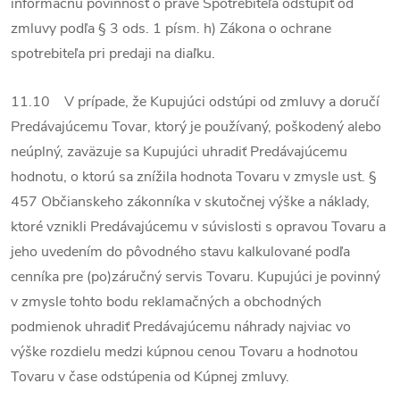
informačnú povinnosť o práve Spotrebiteľa odstúpiť od
zmluvy podľa § 3 ods. 1 písm. h) Zákona o ochrane
spotrebiteľa pri predaji na diaľku.
11.10 V prípade, že Kupujúci odstúpi od zmluvy a doručí
Predávajúcemu Tovar, ktorý je používaný, poškodený alebo
neúplný, zaväzuje sa Kupujúci uhradiť Predávajúcemu
hodnotu, o ktorú sa znížila hodnota Tovaru v zmysle ust. §
457 Občianskeho zákonníka v skutočnej výške a náklady,
ktoré vznikli Predávajúcemu v súvislosti s opravou Tovaru a
jeho uvedením do pôvodného stavu kalkulované podľa
cenníka pre (po)záručný servis Tovaru. Kupujúci je povinný
v zmysle tohto bodu reklamačných a obchodných
podmienok uhradiť Predávajúcemu náhrady najviac vo
výške rozdielu medzi kúpnou cenou Tovaru a hodnotou
Tovaru v čase odstúpenia od Kúpnej zmluvy.