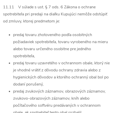
11.11 V súlade s ust. § 7 ods. 6 Zákona o ochrane
spotrebiteľa pri predaji na diaľku Kupujúci nemôže odstúpiť
od zmluvy, ktorej predmetom je:
predaj tovaru zhotoveného podľa osobitných
požiadaviek spotrebiteľa, tovaru vyrobeného na mieru
alebo tovaru určeného osobitne pre jedného
spotrebiteľa,
predaj tovaru uzavretého v ochrannom obale, ktorý nie
je vhodné vrátiť z dôvodu ochrany zdravia alebo z
hygienických dôvodov a ktorého ochranný obal bol po
dodaní porušený,
predaj zvukových záznamov, obrazových záznamov,
zvukovo-obrazových záznamov, kníh alebo
počítačového softvéru predávaných v ochrannom
obale, ak spotrebiteľ tento obal rozbalil,