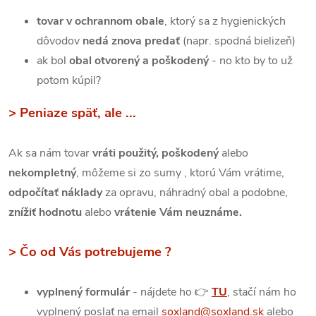
tovar v ochrannom obale
, ktorý sa z hygienických
dôvodov
nedá znova predať
(napr. spodná bielizeň)
ak bol
obal otvorený a poškodený
- no kto by to už
potom kúpil?
> Peniaze späť, ale ...
Ak sa nám tovar
vráti použitý, poškodený
alebo
nekompletný
, môžeme si zo sumy , ktorú Vám vrátime,
odpočítať náklady
za opravu, náhradný obal a podobne,
znížiť hodnotu
alebo
vrátenie Vám neuznáme.
> Čo od Vás potrebujeme ?
vyplnený formulár
- nájdete ho 👉
TU
, stačí nám ho
vyplnený poslať na email
soxland@soxland.sk
alebo