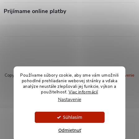
Prijímame online platby
Používame súbory cookie, aby sme vám umožnili
Copyright 2026
soxland.sk
. Všetky práva vyhradené.
Upraviť nastavenie
pohodlné prehliadanie webovej stránky a vďaka
cookies
analýze neustále zlepšovali jej funkcie, výkon a
použiteľnosť.
Viac informácií
Vytvoril Shoptet
Nastavenie
Súhlasím
Odmietnuť