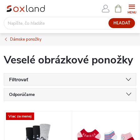
Prejsť
NÁKUPN
KOŠÍK
na
obsah
HĽADAŤ
Dámske ponožky
Veselé obrázkové ponožky
Filtrovať
R
Odporúčame
a
Najlacnejšie
V
Viac za menej
Najdrahšie
d
ý
Najpredávanejšie