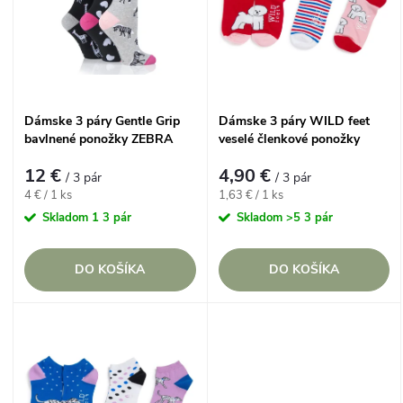
e
p
Abecedne
n
i
i
s
Dámske 3 páry Gentle Grip
Dámske 3 páry WILD feet
e
bavlnené ponožky ZEBRA
veselé členkové ponožky
p
BIŠÓNIK
p
12 €
4,90 €
/ 3 pár
/ 3 pár
r
Jednotková
Jednotková
4 € / 1 ks
1,63 € / 1 ks
cena:
cena:
r
Skladom
1 3 pár
Skladom
>5 3 pár
o
o
DO KOŠÍKA
DO KOŠÍKA
d
d
u
u
k