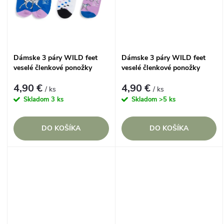
k
t
t
o
o
Dámske 3 páry WILD feet
Dámske 3 páry WILD feet
v
veselé členkové ponožky
veselé členkové ponožky
v
DALMATÍN
JORKŠÍR
4,90 €
4,90 €
/ ks
/ ks
Skladom
3 ks
Skladom
>5 ks
DO KOŠÍKA
DO KOŠÍKA