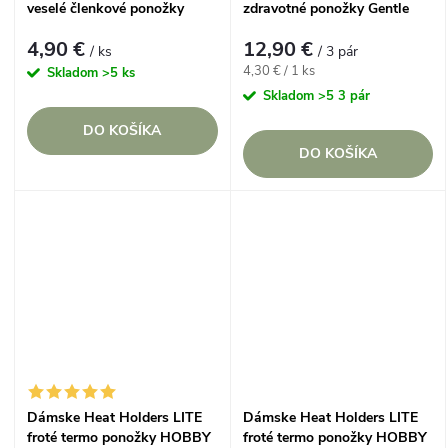
veselé členkové ponožky
zdravotné ponožky Gentle
ZMRZLINA
Grip RHS 37-42 Botanický
4,90 €
12,90 €
set s lúčnymi kvetmi, 3 páry
/ ks
/ 3 pár
Jednotková
4,30 € / 1 ks
Skladom
>5 ks
cena:
Skladom
>5 3 pár
DO KOŠÍKA
DO KOŠÍKA
Dámske Heat Holders LITE
Dámske Heat Holders LITE
froté termo ponožky HOBBY
froté termo ponožky HOBBY