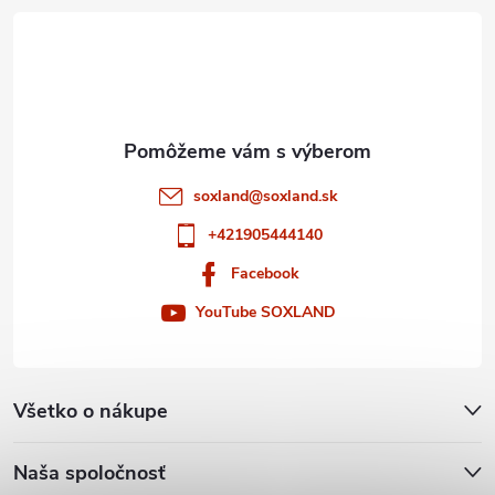
t
y
v
i
ý
e
p
i
soxland
@
soxland.sk
+421905444140
s
Facebook
u
YouTube SOXLAND
Všetko o nákupe
Naša spoločnosť