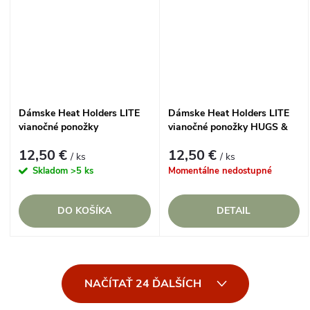
Dámske Heat Holders LITE
Dámske Heat Holders LITE
vianočné ponožky
vianočné ponožky HUGS &
GINGERBREAD
KISSES
12,50 €
12,50 €
/ ks
/ ks
Skladom
>5 ks
Momentálne nedostupné
DO KOŠÍKA
DETAIL
O
NAČÍTAŤ 24 ĎALŠÍCH
v