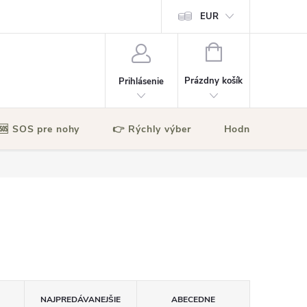
EUR
NÁKUPNÝ
KOŠÍK
Prázdny košík
Prihlásenie
🆘 SOS pre nohy
👉 Rýchly výber
Hodnotenie obc
NAJPREDÁVANEJŠIE
ABECEDNE