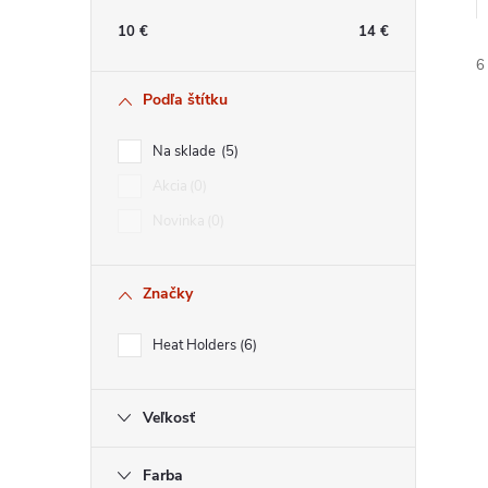
n
10
€
14
€
ý
6
Podľa štítku
p
Na sklade
5
a
Akcia
0
Novinka
0
n
i
i
e
Značky
l
Heat Holders
6
Veľkosť
Farba