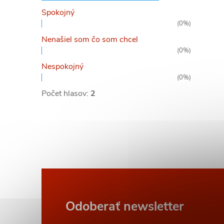
r
Spokojný
(0%)
Nenašiel som čo som chcel
(0%)
Nespokojný
(0%)
Počet hlasov:
2
i
Z
Odoberať newsletter