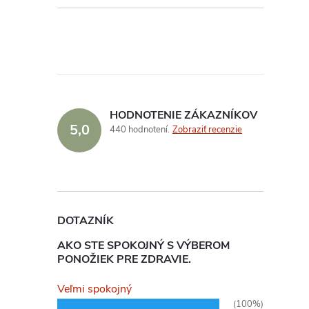
l
HODNOTENIE ZÁKAZNÍKOV
5,0
440 hodnotení
Zobraziť recenzie
DOTAZNÍK
i
AKO STE SPOKOJNÝ S VÝBEROM
PONOŽIEK PRE ZDRAVIE.
Veľmi spokojný
(100%)