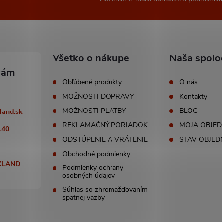
Všetko o nákupe
Naša spolo
Obľúbené produkty
O nás
MOŽNOSTI DOPRAVY
Kontakty
MOŽNOSTI PLATBY
BLOG
land.sk
REKLAMAČNÝ PORIADOK
MOJA OBJE
140
ODSTÚPENIE A VRÁTENIE
STAV OBJED
Obchodné podmienky
XLAND
Podmienky ochrany
osobných údajov
Súhlas so zhromažďovaním
spätnej väzby