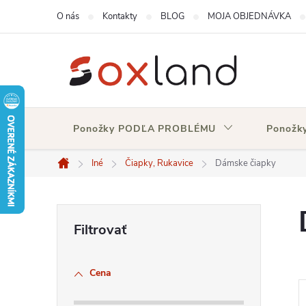
Prejsť
O nás
Kontakty
BLOG
MOJA OBJEDNÁVKA
na
obsah
Ponožky PODĽA PROBLÉMU
Ponožk
Iné
Čiapky, Rukavice
Dámske čiapky
Domov
B
o
Cena
č