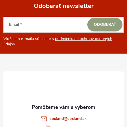
á
Odoberať newsletter
d
Z
a
Email
ODOBERAŤ
á
c
Vložením e-mailu súhlasíte s
podmienkami ochrany osobných
p
i
údajov
e
ä
p
t
r
i
v
e
k
y
soxland
@
soxland.sk
v