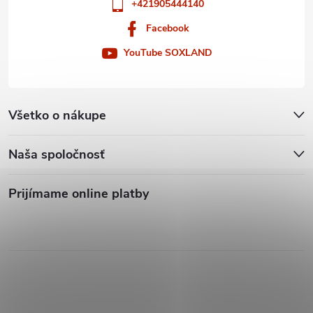
+421905444140
ý
Facebook
p
YouTube SOXLAND
i
s
Všetko o nákupe
u
Naša spoločnosť
Prijímame online platby