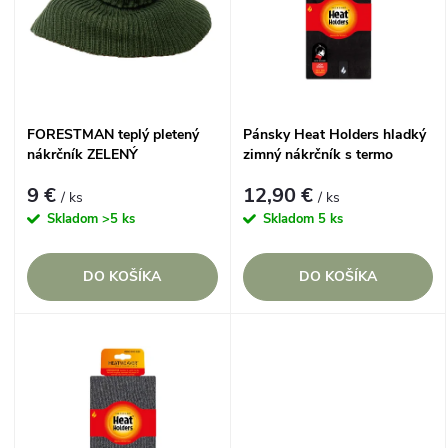
e
p
Abecedne
n
i
i
s
FORESTMAN teplý pletený
Pánsky Heat Holders hladký
e
nákrčník ZELENÝ
zimný nákrčník s termo
p
podšívkou ČIERNY
p
9 €
12,90 €
/ ks
/ ks
r
Skladom
>5 ks
Skladom
5 ks
r
o
DO KOŠÍKA
DO KOŠÍKA
o
d
d
u
u
k