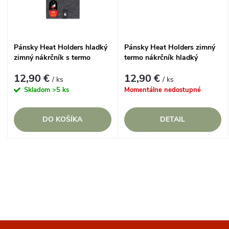
k
t
t
o
Pánsky Heat Holders hladký
Pánsky Heat Holders zimný
o
zimný nákrčník s termo
termo nákrčník hladký
v
podšívkou ŠEDÝ
v
12,90 €
12,90 €
/ ks
/ ks
Skladom
>5 ks
Momentálne nedostupné
DO KOŠÍKA
DETAIL
O
v
l