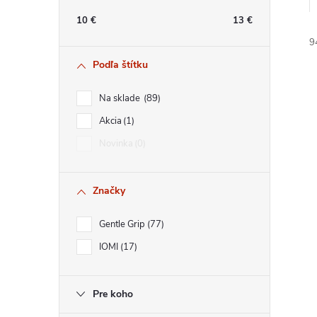
n
10
€
13
€
ý
9
Podľa štítku
p
Na sklade
89
a
Akcia
1
Novinka
0
n
i
i
e
Značky
l
Gentle Grip
77
IOMI
17
Pre koho