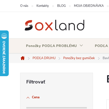
Prejsť
O nás
Kontakty
BLOG
MOJA OBJEDNÁVKA
na
obsah
Ponožky PODĽA PROBLÉMU
PODĽA
PODĽA DRUHU
Ponožky bez gumičiek
Bavl
Domov
B
o
Cena
č