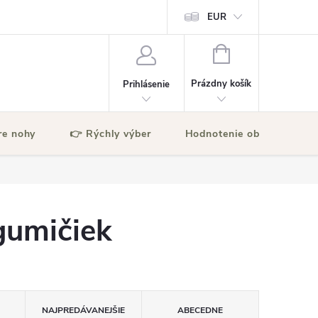
EUR
NÁKUPNÝ
KOŠÍK
Prázdny košík
Prihlásenie
re nohy
👉 Rýchly výber
Hodnotenie obchodu
gumičiek
NAJPREDÁVANEJŠIE
ABECEDNE