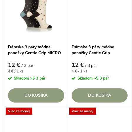
u
k
k
t
t
o
o
Dámske 3 páry módne
Dámske 3 páry módne
v
ponožky Gentle Grip MICRO
ponožky Gentle Grip
v
PATTERN lem bez gumičiek
REVERIE STRIPE lem bez
12 €
12 €
gumičiek
/ 3 pár
/ 3 pár
Jednotková
Jednotková
4 € / 1 ks
4 € / 1 ks
cena:
cena:
Skladom
>5 3 pár
Skladom
>5 3 pár
DO KOŠÍKA
DO KOŠÍKA
Viac za menej
Viac za menej