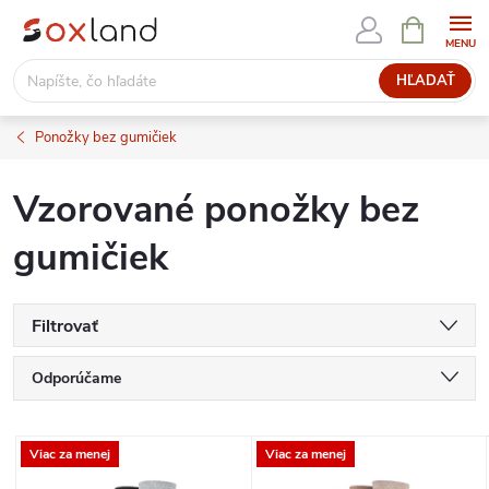
Prejsť
NÁKUPN
KOŠÍK
na
obsah
HĽADAŤ
Ponožky bez gumičiek
Vzorované ponožky bez
gumičiek
Filtrovať
R
Odporúčame
a
Najlacnejšie
V
Viac za menej
Viac za menej
Najdrahšie