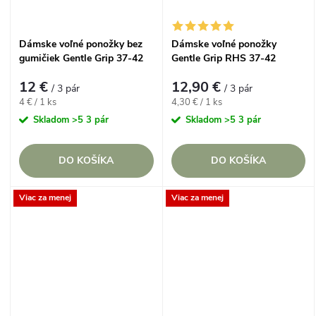
Dámske voľné ponožky bez
Dámske voľné ponožky
gumičiek Gentle Grip 37-42
Gentle Grip RHS 37-42
JOIE Set so širokými pruhmi,
Licenčný trojset s jarnou
12 €
12,90 €
3 páry
flórou, 3 páry
/ 3 pár
/ 3 pár
Jednotková
Jednotková
4 € / 1 ks
4,30 € / 1 ks
cena:
cena:
Skladom
>5 3 pár
Skladom
>5 3 pár
DO KOŠÍKA
DO KOŠÍKA
Viac za menej
Viac za menej