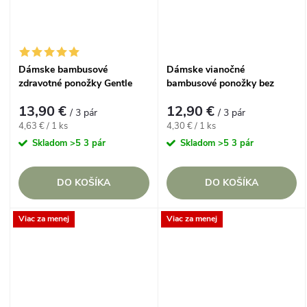
Dámske bambusové
Dámske vianočné
zdravotné ponožky Gentle
bambusové ponožky bez
Grip RHS 37-42 Kráľovská
gumičiek Gentle Grip 37-42
13,90 €
12,90 €
botanická edícia, Včielky a
CHRISTMAS Sviatkový set, 3
/ 3 pár
/ 3 pár
Kvietky, 3 páry
páry
Jednotková
Jednotková
4,63 € / 1 ks
4,30 € / 1 ks
cena:
cena:
Skladom
>5 3 pár
Skladom
>5 3 pár
DO KOŠÍKA
DO KOŠÍKA
Viac za menej
Viac za menej