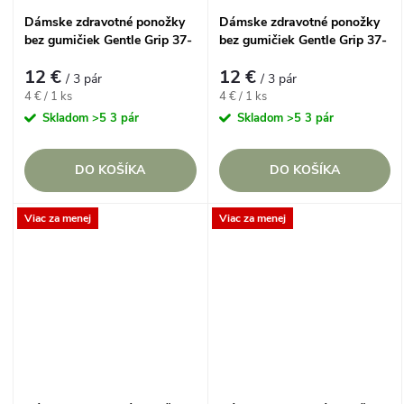
Dámske zdravotné ponožky
Dámske zdravotné ponožky
bez gumičiek Gentle Grip 37-
bez gumičiek Gentle Grip 37-
42 AUTUMN Jesenný les,
42 BAZAAR Geometrický set,
12 €
12 €
Veveričky a Ježkovia, 3 páry
Ružová a Čiernocínová, 3
/ 3 pár
/ 3 pár
páry
Jednotková
Jednotková
4 € / 1 ks
4 € / 1 ks
cena:
cena:
Skladom
>5 3 pár
Skladom
>5 3 pár
DO KOŠÍKA
DO KOŠÍKA
Viac za menej
Viac za menej