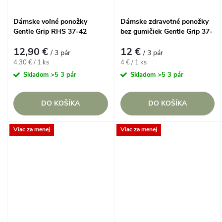
Dámske voľné ponožky
Dámske zdravotné ponožky
Gentle Grip RHS 37-42
bez gumičiek Gentle Grip 37-
Licenčný trojset s
42 ANIMAL LOVER Fun Feet,
12,90 €
12 €
rozkvitnutou záhradou, 3
Lesné zvieratká a psík, 3 páry
/ 3 pár
/ 3 pár
páry
Jednotková
Jednotková
4,30 € / 1 ks
4 € / 1 ks
cena:
cena:
Skladom
>5 3 pár
Skladom
>5 3 pár
DO KOŠÍKA
DO KOŠÍKA
Viac za menej
Viac za menej