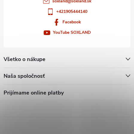
i
soxland
@
soxland.sk
+421905444140
s
Facebook
u
YouTube SOXLAND
Všetko o nákupe
Naša spoločnosť
Prijímame online platby