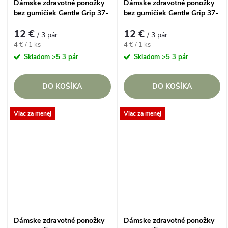
Dámske zdravotné ponožky
Dámske zdravotné ponožky
bez gumičiek Gentle Grip 37-
bez gumičiek Gentle Grip 37-
42 BEAUTIFUL BUGS Fun
42 CAT PERSON Fun Feet,
12 €
12 €
Feet, Lienky a Včielky, 3 páry
Hravé mačičky, 3 páry
/ 3 pár
/ 3 pár
Jednotková
Jednotková
4 € / 1 ks
4 € / 1 ks
cena:
cena:
Skladom
>5 3 pár
Skladom
>5 3 pár
DO KOŠÍKA
DO KOŠÍKA
Viac za menej
Viac za menej
Dámske zdravotné ponožky
Dámske zdravotné ponožky