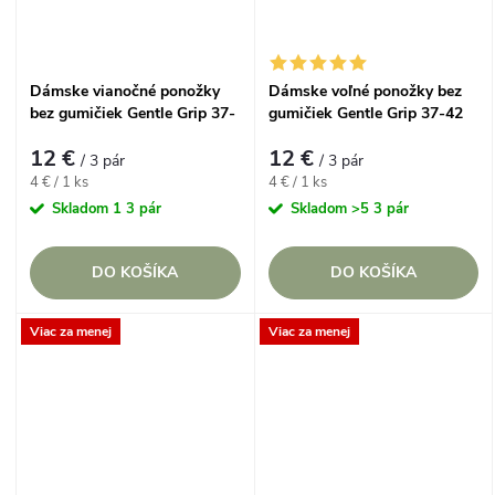
Dámske vianočné ponožky
Dámske voľné ponožky bez
bez gumičiek Gentle Grip 37-
gumičiek Gentle Grip 37-42
42 MIX TMAVÝ Zimný set so
BOHEMIAN FLORAL
12 €
12 €
sobíkmi, 3 páry
Tyrkysový kvetinový set, 3
/ 3 pár
/ 3 pár
páry
Jednotková
Jednotková
4 € / 1 ks
4 € / 1 ks
cena:
cena:
Skladom
1 3 pár
Skladom
>5 3 pár
DO KOŠÍKA
DO KOŠÍKA
Viac za menej
Viac za menej