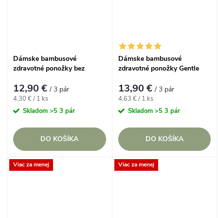
Dámske bambusové
Dámske bambusové
zdravotné ponožky bez
zdravotné ponožky Gentle
gumičiek Gentle Grip 37-42
Grip RHS 37-42 Kráľovská
12,90 €
13,90 €
Viacfarebný prúžkovaný set,
botanická edícia, Jahody a
/ 3 pár
/ 3 pár
3 páry
Černice, 3 páry
Jednotková
Jednotková
4,30 € / 1 ks
4,63 € / 1 ks
cena:
cena:
Skladom
>5 3 pár
Skladom
>5 3 pár
DO KOŠÍKA
DO KOŠÍKA
Viac za menej
Viac za menej