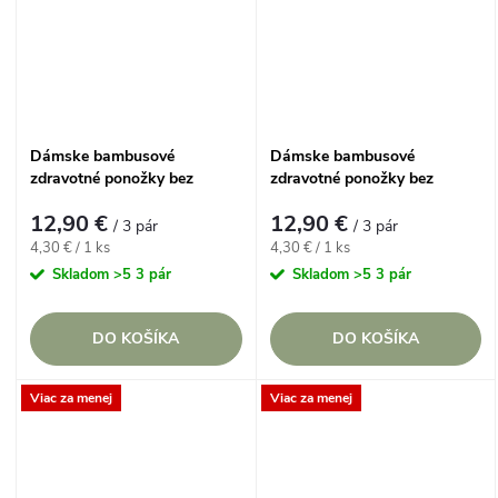
Dámske bambusové
Dámske bambusové
zdravotné ponožky bez
zdravotné ponožky bez
gumičiek Gentle Grip 37-42
gumičiek Gentle Grip 37-42
12,90 €
12,90 €
Hviezdny pastelový set, 3
Tmavý prúžkovaný set, 3 páry
/ 3 pár
/ 3 pár
páry
Jednotková
Jednotková
4,30 € / 1 ks
4,30 € / 1 ks
cena:
cena:
Skladom
>5 3 pár
Skladom
>5 3 pár
DO KOŠÍKA
DO KOŠÍKA
Viac za menej
Viac za menej