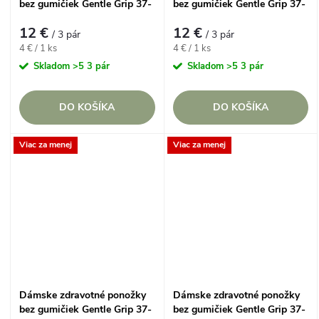
bez gumičiek Gentle Grip 37-
bez gumičiek Gentle Grip 37-
42 COLOUR LADY
42 DAINTY FLOWER Mix
12 €
12 €
Kontrastné päty a špičky, 3
vzorov, Bodky, Prúžky a Ruže,
/ 3 pár
/ 3 pár
páry
3 páry
Jednotková
Jednotková
4 € / 1 ks
4 € / 1 ks
cena:
cena:
Skladom
>5 3 pár
Skladom
>5 3 pár
DO KOŠÍKA
DO KOŠÍKA
Viac za menej
Viac za menej
Dámske zdravotné ponožky
Dámske zdravotné ponožky
bez gumičiek Gentle Grip 37-
bez gumičiek Gentle Grip 37-