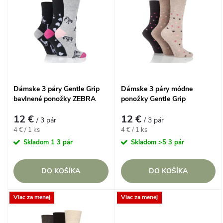
d
ý
Najpredávanejšie
e
p
Abecedne
n
i
i
s
Dámske 3 páry Gentle Grip
Dámske 3 páry módne
e
bavlnené ponožky ZEBRA
ponožky Gentle Grip
p
BROWN HEARTS bez
p
12 €
12 €
gumičiek
/ 3 pár
/ 3 pár
r
Jednotková
Jednotková
4 € / 1 ks
4 € / 1 ks
cena:
cena:
r
Skladom
1 3 pár
Skladom
>5 3 pár
o
o
DO KOŠÍKA
DO KOŠÍKA
d
d
Viac za menej
Viac za menej
u