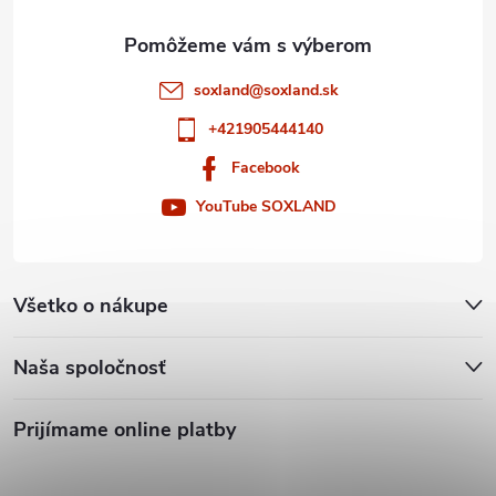
e
soxland
@
soxland.sk
+421905444140
Facebook
YouTube SOXLAND
Všetko o nákupe
Naša spoločnosť
Prijímame online platby