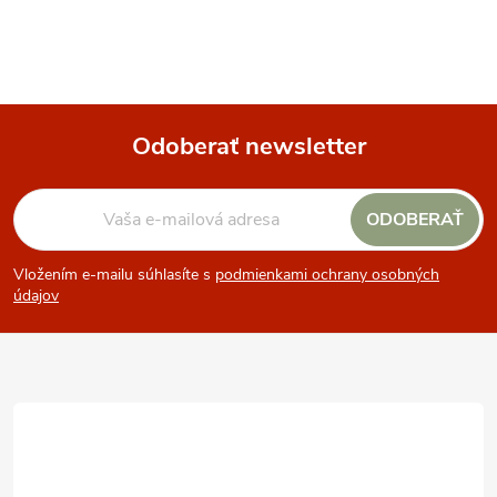
Odoberať newsletter
Z
ODOBERAŤ
á
Vložením e-mailu súhlasíte s
podmienkami ochrany osobných
p
údajov
ä
t
i