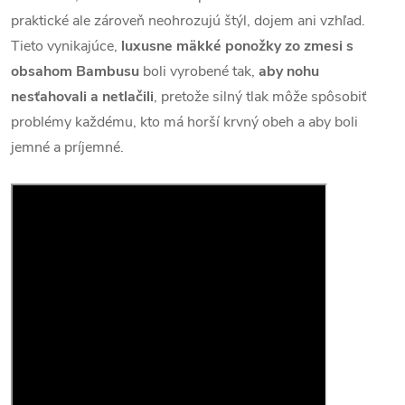
praktické ale zároveň neohrozujú štýl, dojem ani vzhľad.
Tieto vynikajúce,
luxusne mäkké ponožky zo zmesi s
obsahom Bambusu
boli vyrobené tak,
aby nohu
nesťahovali a netlačili
, pretože silný tlak môže spôsobiť
problémy každému, kto má horší krvný obeh a aby boli
jemné a príjemné.