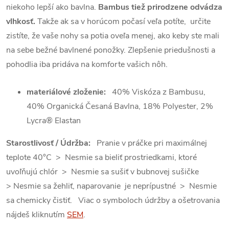
niekoho lepší ako bavlna.
Bambus tiež prirodzene odvádza
vlhkosť.
Takže ak sa v horúcom počasí veľa potíte, určite
zistíte,
že vaše nohy sa potia oveľa menej, ako keby ste mali
na sebe bežné bavlnené ponožky. Zlepšenie
priedušnosti a
pohodlia iba pridáva na komforte vašich nôh.
materiálové zloženie:
40% Viskóza z Bambusu,
40% Organická Česaná Bavlna, 18% Polyester, 2%
Lycra® Elastan
Starostlivosť / Údržba:
Pranie v práčke pri maximálnej
teplote 40°C > Nesmie sa bieliť prostriedkami, ktoré
uvoľňujú chlór > Nesmie sa sušiť v bubnovej sušičke
> Nesmie sa žehliť, naparovanie je neprípustné > Nesmie
sa chemicky čistiť. Viac o symboloch údržby a ošetrovania
nájdeš kliknutím
SEM
.