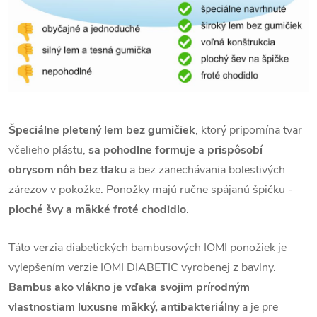
Špeciálne pletený lem bez gumičiek
, ktorý pripomína tvar
včelieho plástu,
sa pohodlne formuje a prispôsobí
obrysom nôh bez tlaku
a bez zanechávania bolestivých
zárezov v pokožke. Ponožky majú ručne spájanú špičku -
ploché švy a mäkké froté chodidlo
.
Táto verzia diabetických bambusových IOMI ponožiek je
vylepšením verzie IOMI DIABETIC vyrobenej z bavlny.
Bambus ako vlákno je vďaka svojim prírodným
vlastnostiam luxusne mäkký, antibakteriálny
a je pre