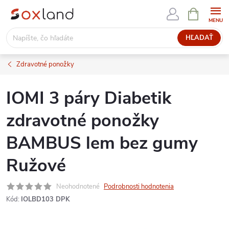
Prejsť
NÁKUPN
KOŠÍK
na
obsah
HĽADAŤ
Zdravotné ponožky
IOMI 3 páry Diabetik
zdravotné ponožky
BAMBUS lem bez gumy
Ružové
Neohodnotené
Podrobnosti hodnotenia
Kód:
IOLBD103 DPK