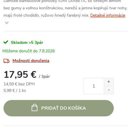
Dámske bambusové ponožky IOMI DIABETIC so širokým lemom
bez gumy a voľnou konštrukciou, nerežú a jemne kopírujú tvar nohy,
majú froté chodidlo, ružovo hnedý farebný mix.
Detailné informácie
Skladom
>5 3pár
7.8.2026
Možnosti doručenia
17,95 €
/ 3pár
14,59 € bez DPH
Jednotková
5,98 € / 1 ks
cena:
PRIDAŤ DO KOŠÍKA