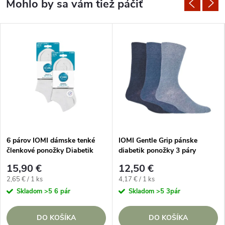
6 párov IOMI dámske tenké
IOMI Gentle Grip pánske
členkové ponožky Diabetik
diabetik ponožky 3 páry
BIELE
MODRÉ lem bez gumičiek
15,90 €
12,50 €
Jednotková
Jednotková
2,65 € / 1 ks
4,17 € / 1 ks
cena:
cena:
Skladom
>5 6 pár
Skladom
>5 3pár
DO KOŠÍKA
DO KOŠÍKA