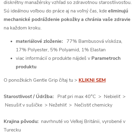
diskrétny manažérsky vzhľad so zdravotnou starostlivosťou.
Sú ideálnou voľbou do práce aj na voľný čas, kde
eliminujú
mechanické podráždenie pokožky a chránia vaše zdravie
na každom kroku.
materiálové zloženie
:
77% Bambusová vískóza,
17% Polyester, 5% Polyamid, 1% Elastan
viac informácií o produkte nájdeš v
Parametroch
produktu
O ponožkách Gentle Grip čítaj tu >
KLIKNI SEM
Starostlivosť / Údržba:
Prať pri max 40°C > Nebieliť >
Nesušiť v sušičke > Nežehliť > Nečistiť chemicky
Krajina pôvodu:
navrhnuté vo Veľkej Británii, vyrobené v
Turecku