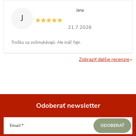
Jana
J
21.7.2026
Trošku sa zošmykávajú. Ale ináč fajn.
Zobraziť ďalšie recenzie
Odoberať newsletter
Z
Email
ODOBERAŤ
á