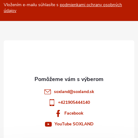
Vložením e-mailu súhlasíte s
podmienkami ochrany osobných
p
údajov
ä
t
i
e
soxland
@
soxland.sk
+421905444140
Facebook
YouTube SOXLAND