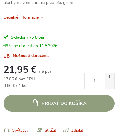
plochým švom chránia pred pľuzgiermi.
Detailné informácie
Skladom
>5 6 pár
11.8.2026
Možnosti doručenia
21,95 €
/ 6 pár
17,85 € bez DPH
Jednotková
3,66 € / 1 ks
cena:
PRIDAŤ DO KOŠÍKA
Opýtať sa
Strážiť
Zdieľať