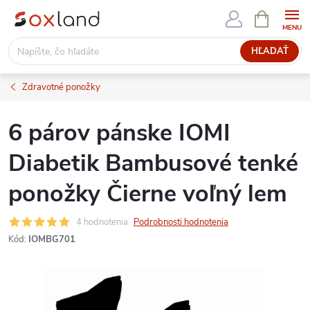
Prejsť
NÁKUPN
KOŠÍK
na
obsah
HĽADAŤ
Zdravotné ponožky
6 párov pánske IOMI
Diabetik Bambusové tenké
ponožky Čierne voľný lem
4 hodnotenia
Podrobnosti hodnotenia
Kód:
IOMBG701