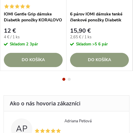
IOMI Gentle Grip dámske
6 párov IOMI dámske tenké
Diabetik ponožky KORALOVO
členkové ponožky Diabetik
MODRÝ mix
ČIERNE
12 €
15,90 €
Jednotková
Jednotková
4 € / 1 ks
2,65 € / 1 ks
cena:
cena:
Skladom
2 3pár
Skladom
>5 6 pár
DO KOŠÍKA
DO KOŠÍKA
Adriana Petiová
AP