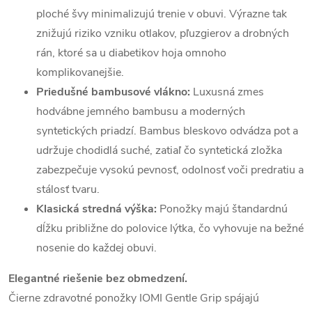
ploché švy minimalizujú trenie v obuvi. Výrazne tak
znižujú riziko vzniku otlakov, pľuzgierov a drobných
rán, ktoré sa u diabetikov hoja omnoho
komplikovanejšie.
Priedušné bambusové vlákno:
Luxusná zmes
hodvábne jemného bambusu a moderných
syntetických priadzí. Bambus bleskovo odvádza pot a
udržuje chodidlá suché, zatiaľ čo syntetická zložka
zabezpečuje vysokú pevnosť, odolnosť voči predratiu a
stálosť tvaru.
Klasická stredná výška:
Ponožky majú štandardnú
dĺžku približne do polovice lýtka, čo vyhovuje na bežné
nosenie do každej obuvi.
Elegantné riešenie bez obmedzení.
Čierne zdravotné ponožky IOMI Gentle Grip spájajú