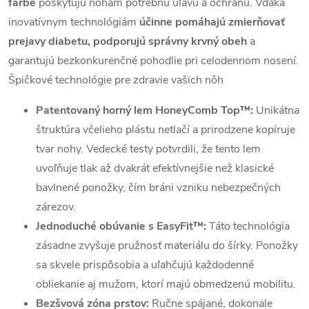
farbe
poskytujú nohám potrebnú úľavu a ochranu. Vďaka
inovatívnym technológiám
účinne pomáhajú zmierňovať
prejavy diabetu, podporujú správny krvný obeh
a
garantujú bezkonkurenčné pohodlie pri celodennom nosení.
Špičkové technológie pre zdravie vašich nôh
Patentovaný horný lem HoneyComb Top™:
Unikátna
štruktúra včelieho plástu netlačí a prirodzene kopíruje
tvar nohy. Vedecké testy potvrdili, že tento lem
uvoľňuje tlak až dvakrát efektívnejšie než klasické
bavlnené ponožky, čím bráni vzniku nebezpečných
zárezov.
Jednoduché obúvanie s EasyFit™:
Táto technológia
zásadne zvyšuje pružnosť materiálu do šírky. Ponožky
sa skvele prispôsobia a uľahčujú každodenné
obliekanie aj mužom, ktorí majú obmedzenú mobilitu.
Bezšvová zóna prstov:
Ručne spájané, dokonale