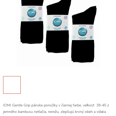
IOMI Gentle Grip pánske ponožky v čiernej farbe, veľkosť 39-45 z
jemného bambusu netlačia, nerežu, zlepšujú krvný obeh a vďaka