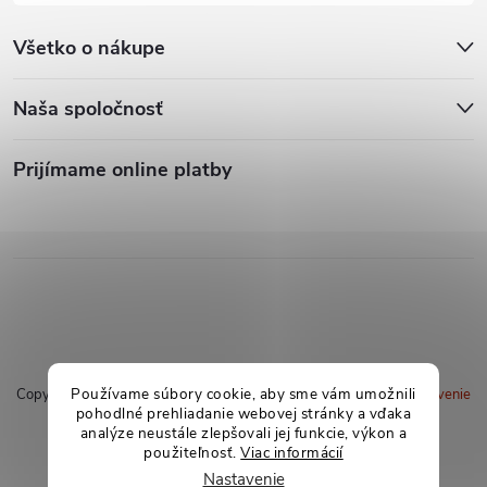
Všetko o nákupe
Naša spoločnosť
Prijímame online platby
Používame súbory cookie, aby sme vám umožnili
Copyright 2026
soxland.sk
. Všetky práva vyhradené.
Upraviť nastavenie
pohodlné prehliadanie webovej stránky a vďaka
cookies
analýze neustále zlepšovali jej funkcie, výkon a
použiteľnosť.
Viac informácií
Vytvoril Shoptet
Nastavenie