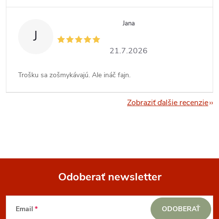
Jana
J
21.7.2026
Trošku sa zošmykávajú. Ale ináč fajn.
Zobraziť ďalšie recenzie
Odoberať newsletter
Z
Email
ODOBERAŤ