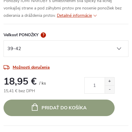
Ponožky IOMI NARUBY s umiestnením šva špičky na lícnej
vonkajšej strane a pod záhybmi prstov pre nosenie ponožiek bez
odierania a dráždenia prstov.
Detailné informácie
Veľkosť PONOŽKY
?
Možnosti doručenia
18,95 €
/ ks
15,41 € bez DPH
Jednotková
cena:
PRIDAŤ DO KOŠÍKA