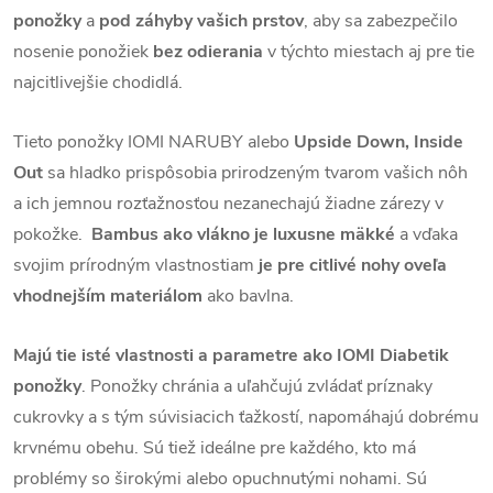
ponožky
a
pod záhyby vašich prstov
, aby sa zabezpečilo
nosenie ponožiek
bez odierania
v týchto miestach aj pre tie
najcitlivejšie chodidlá.
Tieto ponožky IOMI NARUBY alebo
Upside Down, Inside
Out
sa hladko prispôsobia prirodzeným tvarom vašich nôh
a ich jemnou rozťažnosťou nezanechajú žiadne zárezy v
pokožke.
Bambus ako vlákno je luxusne mäkké
a vďaka
svojim prírodným vlastnostiam
je pre citlivé nohy oveľa
vhodnejším materiálom
ako bavlna.
Majú tie isté vlastnosti a parametre ako IOMI Diabetik
ponožky
. Ponožky chránia a uľahčujú zvládať príznaky
cukrovky a s tým súvisiacich ťažkostí, napomáhajú dobrému
krvnému obehu. Sú tiež ideálne pre každého, kto má
problémy so širokými alebo opuchnutými nohami. Sú