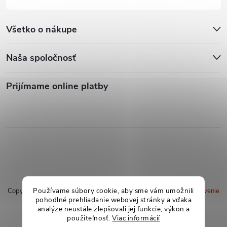
Všetko o nákupe
Naša spoločnosť
Prijímame online platby
Používame súbory cookie, aby sme vám umožnili
Copyright 2026
soxland.sk
. Všetky práva vyhradené.
Upraviť nastavenie
pohodlné prehliadanie webovej stránky a vďaka
cookies
analýze neustále zlepšovali jej funkcie, výkon a
použiteľnosť.
Viac informácií
Vytvoril Shoptet