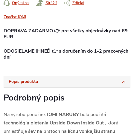
Opýtať sa
Strážiť
Zdieľať
Značka:
IOMI
DOPRAVA ZADARMO 👉 pre všetky objednávky nad 69
EUR
ODOSIELAME IHNEĎ 👉 s doručením do 1-2 pracovných
dní
Popis produktu
Podrobný popis
Na výrobu ponožiek
IOMI NARUBY
bola použitá
technológia pletenia Upside Down Inside Out
, ktorá
umiestňuje
šev na prstoch na lícnu vonkajšiu stranu