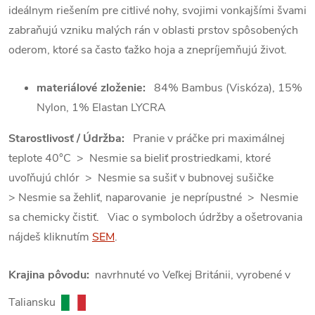
ideálnym riešením pre citlivé nohy, svojimi vonkajšími švami
zabraňujú vzniku malých rán v oblasti prstov spôsobených
oderom, ktoré sa často ťažko hoja a znepríjemňujú život.
materiálové zloženie:
84% Bambus (Viskóza), 15%
Nylon, 1% Elastan LYCRA
Starostlivosť / Údržba:
Pranie v práčke pri maximálnej
teplote 40°C > Nesmie sa bieliť prostriedkami, ktoré
uvoľňujú chlór > Nesmie sa sušiť v bubnovej sušičke
> Nesmie sa žehliť, naparovanie je neprípustné > Nesmie
sa chemicky čistiť. Viac o symboloch údržby a ošetrovania
nájdeš kliknutím
SEM
.
Krajina pôvodu:
navrhnuté vo Veľkej Británii, vyrobené v
Taliansku