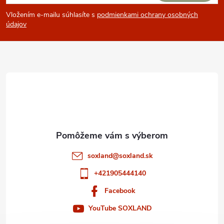
á
Vložením e-mailu súhlasíte s
podmienkami ochrany osobných
p
údajov
ä
t
i
e
soxland
@
soxland.sk
+421905444140
Facebook
YouTube SOXLAND