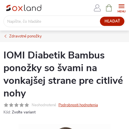
Prejsť
NÁKUPN
KOŠÍK
na
obsah
HĽADAŤ
Zdravotné ponožky
IOMI Diabetik Bambus
ponožky so švami na
vonkajšej strane pre citlivé
nohy
Neohodnotené
Podrobnosti hodnotenia
Kód:
Zvoľte variant