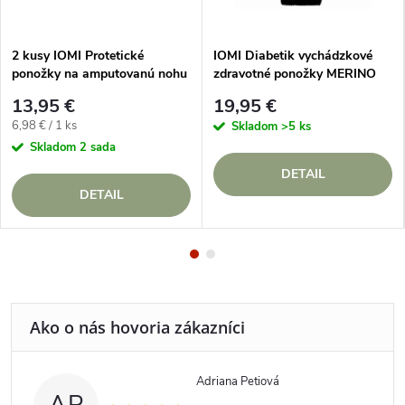
2 kusy IOMI Protetické
IOMI Diabetik vychádzkové
ponožky na amputovanú nohu
zdravotné ponožky MERINO
pod kolenom, froté úplet
vlna bez gumičiek
13,95 €
19,95 €
Jednotková
6,98 € / 1 ks
Skladom
>5 ks
cena:
Skladom
2 sada
DETAIL
DETAIL
Adriana Petiová