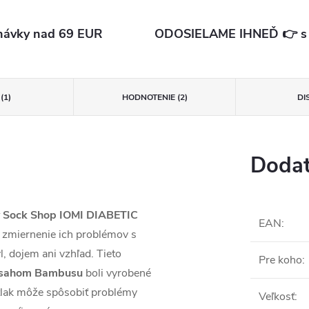
ávky nad 69 EUR
ODOSIELAME IHNEĎ 👉 s d
(1)
HODNOTENIE (2)
DI
Dodat
Sock Shop IOMI DIABETIC
EAN
:
a zmiernenie ich problémov s
l, dojem ani vzhľad. Tieto
Pre koho
:
obsahom Bambusu
boli vyrobené
 tlak môže spôsobiť problémy
Veľkosť
: