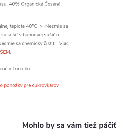
su, 40% Organická Česaná
álnej teplote 40°C > Nesmie sa
 sa sušiť v bubnovej sušičke
Nesmie sa chemicky čistiť. Viac
SEM
.
bené v Turecku
o ponožky pre cukrovkárov
.