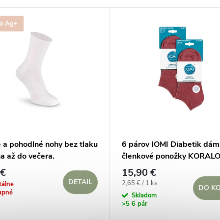
ro Ag+
 a pohodlné nohy bez tlaku
6 párov IOMI Diabetik dá
a až do večera.
členkové ponožky KORAL
MODROZELENÝ mix
 €
15,90 €
DETAIL
Jednotková
2,65 € / 1 ks
álne
DO KO
upné
cena:
Skladom
>5 6 pár