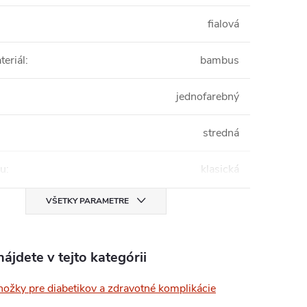
fialová
teriál
:
bambus
jednofarebný
stredná
mu
:
klasická
VŠETKY PARAMETRE
ájdete v tejto kategórii
ožky pre diabetikov a zdravotné komplikácie