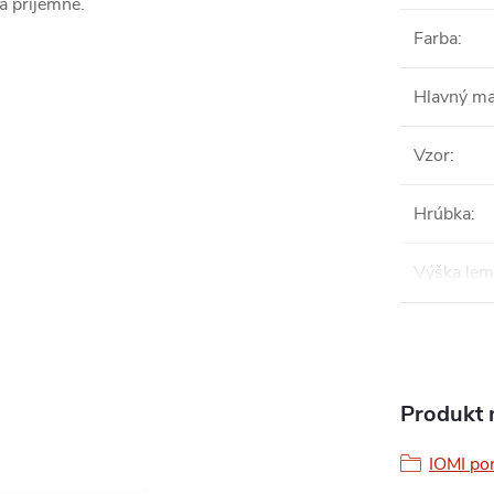
a príjemné.
Farba
:
Hlavný ma
Vzor
:
Hrúbka
:
Výška le
Produkt n
IOMI pon