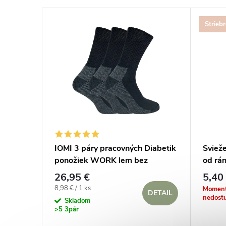
Strieb
IOMI 3 páry pracovných Diabetik
Svieže
ponožiek WORK lem bez
od rán
gumičiek Čierne
26,95 €
5,40
Jednotková
8,98 € / 1 ks
Moment
DETAIL
nedost
cena:
Skladom
>5 3pár