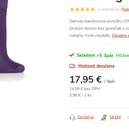
2 hodnotenia
Podr
Dámske bambusové ponožky IOMI 
širokým lemom bez gumičiek a voľ
netlačia, froté chodidlo.
Detailné 
Skladom
>5 3pár
Možnosti doručenia
17,95 €
/ 3pár
14,59 € bez DPH
Jednotková
5,98 € / 1 ks
cena:
Opýtať sa
Strážiť