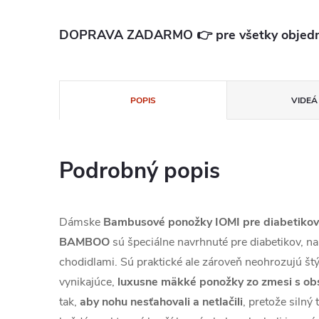
DOPRAVA ZADARMO 👉 pre všetky objedn
POPIS
VIDEÁ 
Podrobný popis
Dámske
Bambusové ponožky IOMI pre diabetikov
BAMBOO
sú špeciálne navrhnuté pre diabetikov, n
chodidlami. Sú praktické ale zároveň neohrozujú štý
vynikajúce,
luxusne mäkké ponožky zo zmesi s 
tak,
aby nohu nesťahovali a netlačili
, pretože silný