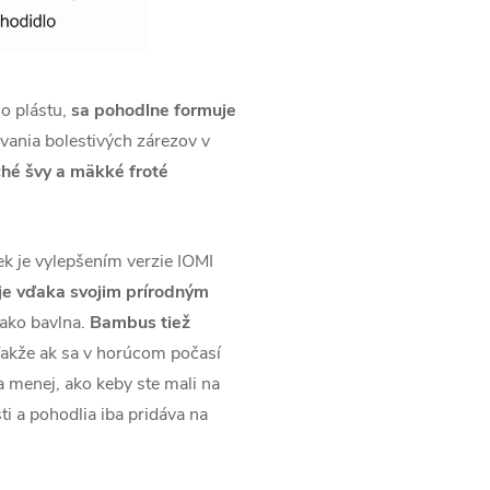
ho plástu,
sa pohodlne formuje
vania bolestivých zárezov v
ché švy a mäkké froté
k je vylepšením verzie IOMI
je vďaka svojim prírodným
 ako bavlna.
Bambus tiež
akže ak sa v horúcom počasí
a menej, ako keby ste mali na
ti a pohodlia iba pridáva na