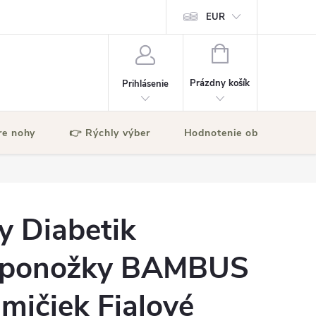
EUR
NÁKUPNÝ
KOŠÍK
Prázdny košík
Prihlásenie
re nohy
👉 Rýchly výber
Hodnotenie obchodu
y Diabetik
é ponožky BAMBUS
mičiek Fialové