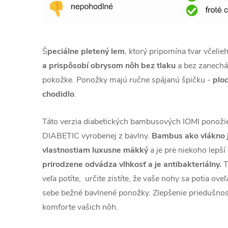
Š
peciálne pletený lem
, ktorý pripomína tvar včelie
a prispôsobí obrysom nôh bez tlaku
a bez zanechá
pokožke. Ponožky majú ručne spájanú špičku -
plo
chodidlo
.
Táto verzia diabetických bambusových IOMI ponožie
DIABETIC vyrobenej z bavlny.
Bambus ako vlákno 
vlastnostiam luxusne mäkký
a je pre niekoho lepší
prirodzene odvádza vlhkosť a je antibakteriálny.
T
veľa potíte, určite zistíte,
že vaše nohy sa potia oveľ
sebe bežné bavlnené ponožky. Zlepšenie
priedušnos
komforte vašich nôh.