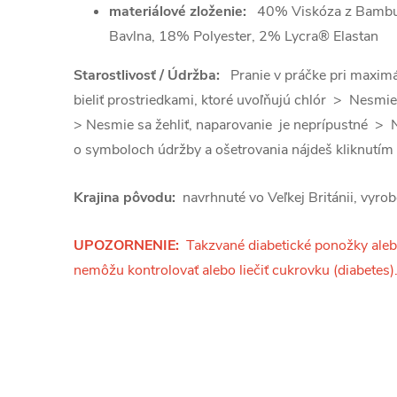
materiálové zloženie:
40% Viskóza z Bambu
Bavlna, 18% Polyester, 2% Lycra® Elastan
Starostlivosť / Údržba:
Pranie v práčke pri maxim
bieliť prostriedkami, ktoré uvoľňujú chlór > Nesmie
> Nesmie sa žehliť, naparovanie je neprípustné > 
o symboloch údržby a ošetrovania nájdeš kliknutím
Krajina pôvodu:
navrhnuté vo Veľkej Británii, vyro
UPOZORNENIE:
Takzvané diabetické ponožky aleb
nemôžu kontrolovať alebo liečiť cukrovku (diabetes)