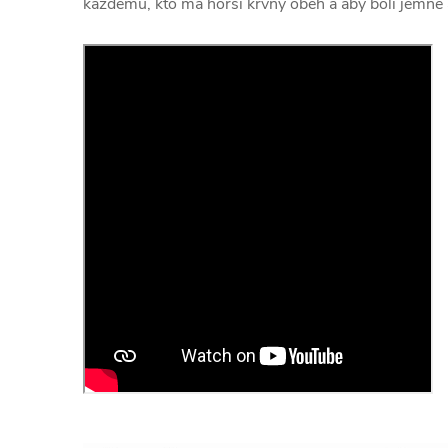
každému, kto má horší krvný obeh a aby boli jemné 