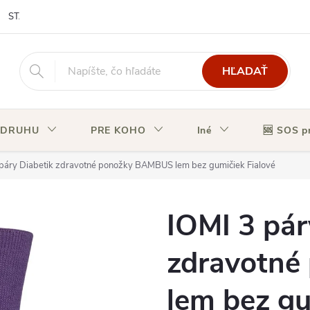
STAV OBJEDNÁVKY
HĽADAŤ
 DRUHU
PRE KOHO
Iné
🆘 SOS p
 páry Diabetik zdravotné ponožky BAMBUS lem bez gumičiek Fialové
IOMI 3 pár
zdravotn
lem bez gu