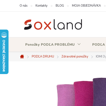
Prejsť
O nás
Kontakty
BLOG
MOJA OBJEDNÁVKA
na
obsah
Ponožky PODĽA PROBLÉMU
PODĽA
PODĽA DRUHU
Zdravotné ponožky
IOMI 3
Domov