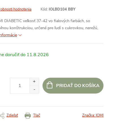
obnosti hodnotenia
Kód:
IOLBD104 BBY
DIABETIC veľkosť 37-42 vo fialových farbách, so
nou konštrukciou, určené pre ľudí s cukrovkou, nerežú,
informácie
11.8.2026
PRIDAŤ DO KOŠÍKA
Zdieľať
Tlač
Značka:
IOMI