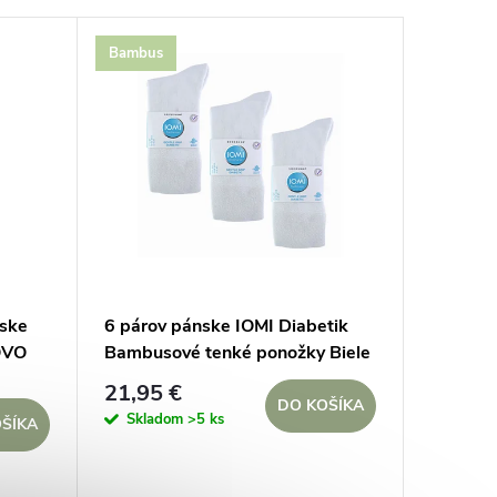
Bambus
mske
6 párov pánske IOMI Diabetik
OVO
Bambusové tenké ponožky Biele
voľný lem
21,95 €
DO KOŠÍKA
Skladom
>5 ks
ŠÍKA