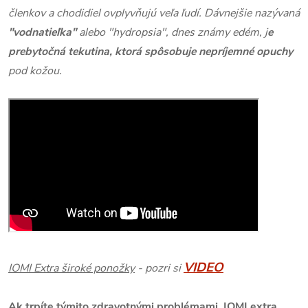
členkov a chodidiel ovplyvňujú veľa ľudí. Dávnejšie nazývaná
"vodnatieľka"
alebo "hydropsia", dnes známy edém, j
e
prebytočná tekutina, ktorá spôsobuje nepríjemné opuchy
pod kožou.
VIDEO
IOMI Extra široké ponožky
- pozri si
Ak trpíte týmito zdravotnými problémami, IOMI extra