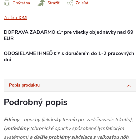
Opýtať sa
Strážiť
Zdieľať
Značka:
IOMI
DOPRAVA ZADARMO 👉 pre všetky objednávky nad 69
EUR
ODOSIELAME IHNEĎ 👉 s doručením do 1-2 pracovných
dní
Popis produktu
Podrobný popis
Edémy
- opuchy (lekársky termín pre zadržiavanie tekutín),
lymfedémy
(chronické opuchy spôsobené lymfatickým
systémom)
a ďalšie problémy súvisiace s veľkosťou nôh
,