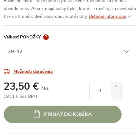
Bavlnené extra široké ponožky IOMI Šedé, roztiahnu sa do max
obvodu nohy 76 cm, majú voľný úplet, ktorý sa rozširuje a nevytvára
tlak na hrubé, citlivé alebo opuchnuté nohy.
Detailné informácie
Veľkosť PONOŽKY
?
Možnosti doručenia
23,50 €
/ ks
19,11 € bez DPH
Jednotková
cena:
PRIDAŤ DO KOŠÍKA