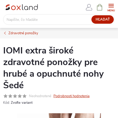
Prejsť
NÁKUPN
KOŠÍK
na
obsah
HĽADAŤ
Zdravotné ponožky
IOMI extra široké
zdravotné ponožky pre
hrubé a opuchnuté nohy
Šedé
Neohodnotené
Podrobnosti hodnotenia
Kód:
Zvoľte variant