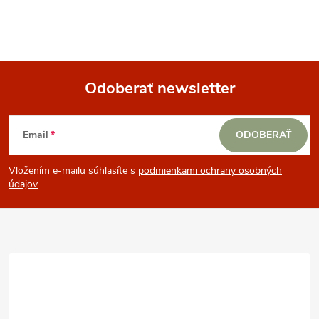
Odoberať newsletter
Z
Email
ODOBERAŤ
á
Vložením e-mailu súhlasíte s
podmienkami ochrany osobných
p
údajov
ä
t
i