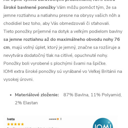
široké bavlnené ponožky
Vám môžu pomôcť tým, že sa
jemne roztiahnu a natiahnu presne na obrysy vašich nôh a
chodidiel bez toho, aby Vás obmedzovali či sťahovali.
Tieto ponožky príjemné na dotyk a veľkým podielom bavlny
sa jemne roztiahnu až do maximálneho obvodu nohy 76
cm
, majú voľný úplet, ktorý je jemný, značne sa rozširuje a
nevytvára dodatočný tlak na citlivé, opuchnuté nohy.
Ponožky boli vyrobené s plochými švami na špičke.
IOMI extra široké ponožky sú vyrábané vo Veľkej Británii na
vysokej úrovni.
Materiálové zloženie:
87% Bavlna, 11% Polyamid,
2% Elastan