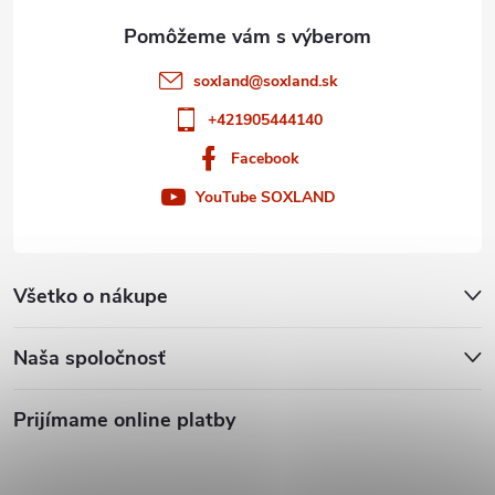
e
soxland
@
soxland.sk
+421905444140
Facebook
YouTube SOXLAND
Všetko o nákupe
Naša spoločnosť
Prijímame online platby