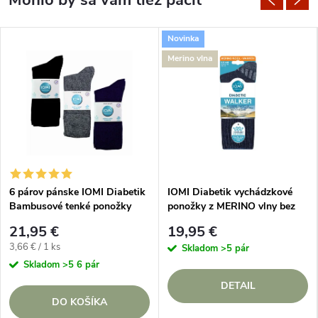
Novinka
Merino vlna
6 párov pánske IOMI Diabetik
IOMI Diabetik vychádzkové
Bambusové tenké ponožky
ponožky z MERINO vlny bez
Tmavé bez gumičiek
gumičiek Modré
21,95 €
19,95 €
Jednotková
3,66 € / 1 ks
Skladom
>5 pár
cena:
Skladom
>5 6 pár
DETAIL
DO KOŠÍKA