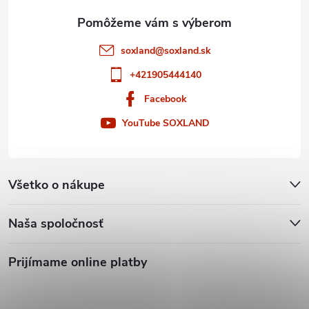
e
soxland
@
soxland.sk
+421905444140
Facebook
YouTube SOXLAND
Všetko o nákupe
Naša spoločnosť
Prijímame online platby