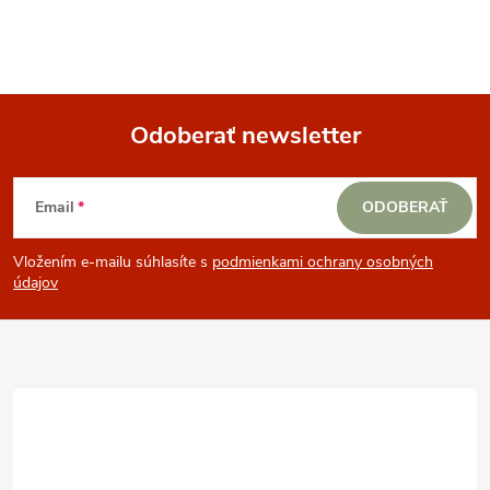
Odoberať newsletter
Z
Email
ODOBERAŤ
á
Vložením e-mailu súhlasíte s
podmienkami ochrany osobných
p
údajov
ä
t
i