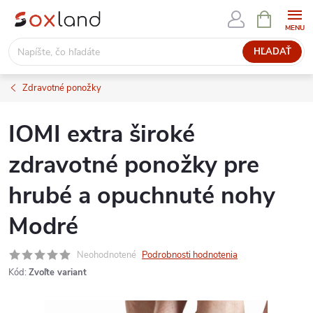
Prejsť
NÁKUPN
KOŠÍK
na
obsah
HĽADAŤ
Zdravotné ponožky
IOMI extra široké
zdravotné ponožky pre
hrubé a opuchnuté nohy
Modré
Neohodnotené
Podrobnosti hodnotenia
Kód:
Zvoľte variant