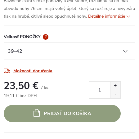
Bavlnené extra široké ponožky IOMI Modré, roztiahnu sa do max
obvodu nohy 76 cm, majú voľný úplet, ktorý sa rozširuje a nevytvára
tlak na hrubé, citlivé alebo opuchnuté nohy.
Detailné informácie
Veľkosť PONOŽKY
?
Možnosti doručenia
23,50 €
/ ks
19,11 € bez DPH
Jednotková
cena:
PRIDAŤ DO KOŠÍKA