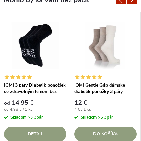
IOMI 3 páry Diabetik ponožiek
IOMI Gentle Grip dámske
so zdravotným lemom bez
diabetik ponožky 3 páry
gumičiek Čierne
NATURAL bez gumičiek
14,95 €
12 €
od
Jednotková
Jednotková
od 4,98 € / 1 ks
4 € / 1 ks
cena:
cena:
Skladom
>5 3pár
Skladom
>5 3pár
DETAIL
DO KOŠÍKA