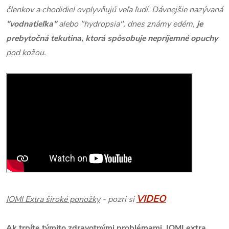
členkov a chodidiel ovplyvňujú veľa ľudí. Dávnejšie nazývaná
"vodnatieľka"
alebo "hydropsia", dnes známy edém,
je
prebytočná tekutina, ktorá spôsobuje nepríjemné opuchy
pod kožou.
VIDEO
IOMI Extra široké ponožky
- pozri si
Ak trpíte týmito zdravotnými problémami, IOMI extra