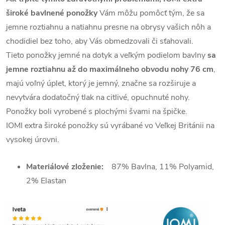
široké bavlnené ponožky
Vám môžu pomôcť tým, že sa
jemne roztiahnu a natiahnu presne na obrysy vašich nôh a
chodidiel bez toho, aby Vás obmedzovali či sťahovali.
Tieto ponožky jemné na dotyk a veľkým podielom bavlny
sa
jemne roztiahnu až do maximálneho obvodu nohy 76 cm
,
majú voľný úplet, ktorý je jemný, značne sa rozširuje a
nevytvára dodatočný tlak na citlivé, opuchnuté nohy.
Ponožky boli vyrobené s plochými švami na špičke.
IOMI extra široké ponožky sú vyrábané vo Veľkej Británii na
vysokej úrovni.
Materiálové zloženie:
87% Bavlna, 11% Polyamid,
2% Elastan