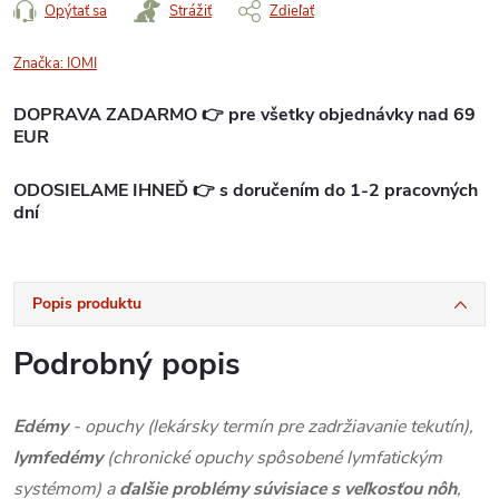
Opýtať sa
Strážiť
Zdieľať
Značka:
IOMI
DOPRAVA ZADARMO 👉 pre všetky objednávky nad 69
EUR
ODOSIELAME IHNEĎ 👉 s doručením do 1-2 pracovných
dní
Popis produktu
Podrobný popis
Edémy
- opuchy (lekársky termín pre zadržiavanie tekutín),
lymfedémy
(chronické opuchy spôsobené lymfatickým
systémom) a
ďalšie problémy súvisiace s veľkosťou nôh
,