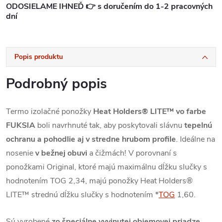
ODOSIELAME IHNEĎ 👉 s doručením do 1-2 pracovných
dní
Popis produktu
Podrobný popis
Termo izolačné ponožky
Heat Holders® LITE™
vo farbe
FUKSIA
boli navrhnuté tak, aby poskytovali slávnu
tepelnú
ochranu a pohodlie aj v stredne hrubom profile
. Ideálne na
nosenie
v bežnej obuvi
a čižmách!
V porovnaní s
ponožkami Original, ktoré majú maximálnu dĺžku slučky s
hodnotením TOG 2,34, majú ponožky Heat Holders®
LITE™ strednú dĺžku slučky s hodnotením
*
TOG
1,60
.
S
ú vyrobené
zo špeciálne vyvinutej objemovej priadze,