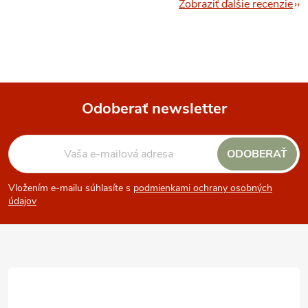
Zobraziť ďalšie recenzie
Odoberať newsletter
Z
ODOBERAŤ
á
Vložením e-mailu súhlasíte s
podmienkami ochrany osobných
p
údajov
ä
t