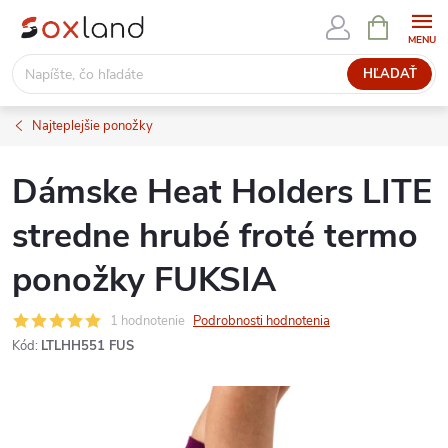
Prejsť
NÁKUPN
KOŠÍK
na
obsah
HĽADAŤ
Najteplejšie ponožky
Dámske Heat Holders LITE
stredne hrubé froté termo
ponožky FUKSIA
1 hodnotenie
Podrobnosti hodnotenia
Kód:
LTLHH551 FUS