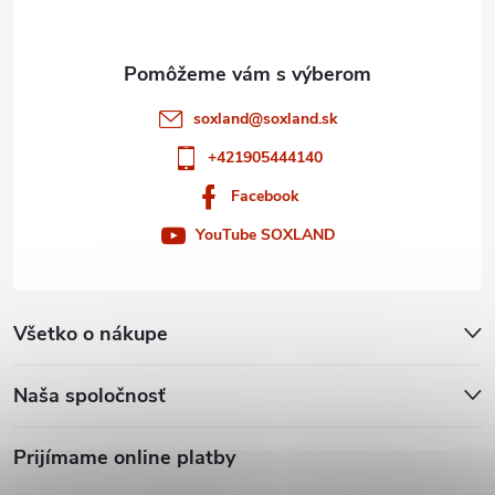
i
e
soxland
@
soxland.sk
+421905444140
Facebook
YouTube SOXLAND
Všetko o nákupe
Naša spoločnosť
Prijímame online platby