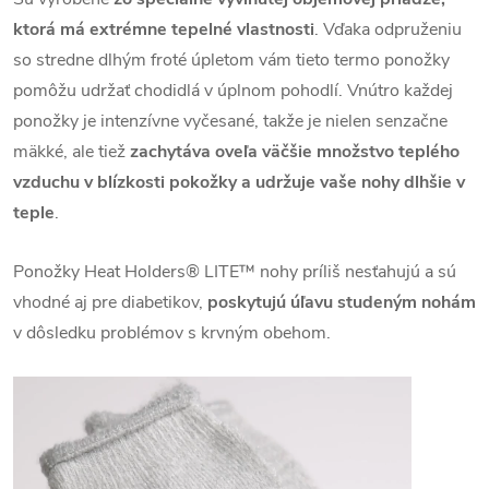
ktorá má extrémne tepelné vlastnosti
.
Vďaka odpruženiu
so stredne dlhým froté úpletom vám tieto termo ponožky
pomôžu udržať chodidlá v úplnom pohodlí.
Vnútro každej
ponožky je intenzívne vyčesané, takže je nielen senzačne
mäkké, ale tiež
zachytáva oveľa väčšie množstvo teplého
vzduchu v blízkosti pokožky a udržuje vaše nohy dlhšie v
teple
.
Ponožky Heat Holders® LITE™ nohy príliš nesťahujú a s
ú
vhodné aj pre diabetikov,
poskytujú úľavu studeným nohám
v dôsledku problémov s krvným obehom.