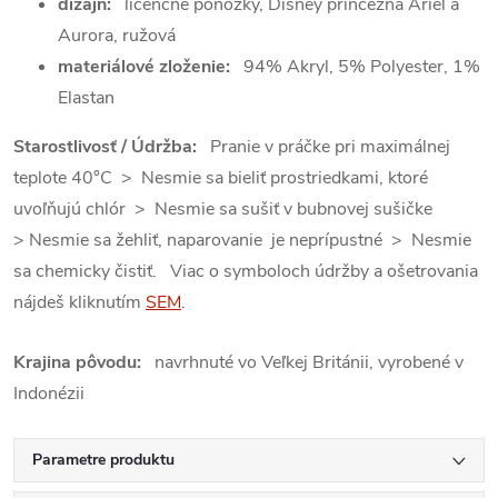
dizajn:
licenčné ponožky, Disney princezna Ariel a
Aurora, ružová
materiálové zloženie:
94% Akryl, 5% Polyester, 1%
Elastan
Starostlivosť / Údržba:
Pranie v práčke pri maximálnej
teplote 40°C > Nesmie sa bieliť prostriedkami, ktoré
uvoľňujú chlór > Nesmie sa sušiť v bubnovej sušičke
> Nesmie sa žehliť, naparovanie je neprípustné > Nesmie
sa chemicky čistiť. Viac o symboloch údržby a ošetrovania
nájdeš kliknutím
SEM
.
Krajina pôvodu:
navrhnuté vo Veľkej Británii, vyrobené v
Indonézii
Parametre produktu