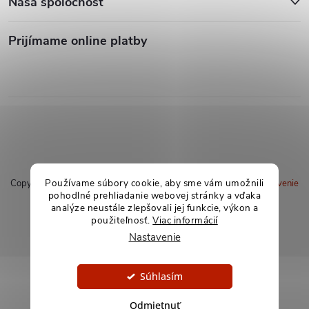
Naša spoločnosť
Prijímame online platby
Používame súbory cookie, aby sme vám umožnili
Copyright 2026
soxland.sk
. Všetky práva vyhradené.
Upraviť nastavenie
pohodlné prehliadanie webovej stránky a vďaka
cookies
analýze neustále zlepšovali jej funkcie, výkon a
použiteľnosť.
Viac informácií
Vytvoril Shoptet
Nastavenie
Súhlasím
Odmietnuť