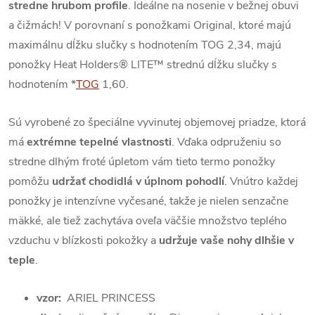
stredne hrubom profile
. Ideálne na nosenie v bežnej obuvi
a čižmách!
V porovnaní s ponožkami Original, ktoré majú
maximálnu dĺžku slučky s hodnotením TOG 2,34, majú
ponožky Heat Holders® LITE™ strednú dĺžku slučky s
hodnotením
*
TOG
1,60
.
S
ú vyrobené zo špeciálne vyvinutej objemovej priadze, ktorá
má
extrémne tepelné vlastnosti
.
Vďaka odpruženiu so
stredne dlhým froté úpletom vám tieto termo ponožky
pomôžu
udržať chodidlá v úplnom pohodlí
.
Vnútro každej
ponožky je intenzívne vyčesané, takže je nielen senzačne
mäkké, ale tiež zachytáva oveľa väčšie množstvo teplého
vzduchu v blízkosti pokožky a
udržuje vaše nohy dlhšie v
teple
.
vzor:
ARIEL PRINCESS