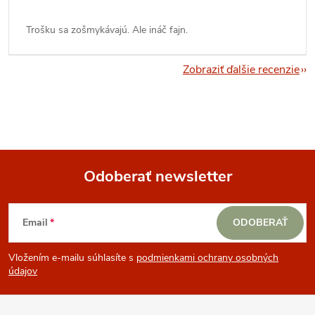
Trošku sa zošmykávajú. Ale ináč fajn.
Zobraziť ďalšie recenzie
Odoberať newsletter
Z
Email
ODOBERAŤ
á
Vložením e-mailu súhlasíte s
podmienkami ochrany osobných
p
údajov
ä