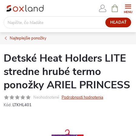
Prejsť
NÁKUPN
KOŠÍK
na
obsah
HĽADAŤ
Najteplejšie ponožky
Detské Heat Holders LITE
stredne hrubé termo
ponožky ARIEL PRINCESS
Neohodnotené
Podrobnosti hodnotenia
Kód:
LTKHL401