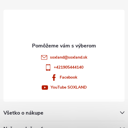
t
i
e
soxland
@
soxland.sk
+421905444140
Facebook
YouTube SOXLAND
Všetko o nákupe