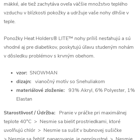
mäkké, ale tiež zachytáva oveľa väčšie množstvo teplého
vzduchu v blízkosti pokožky a udržuje vaše nohy dlhšie v
teple.
Ponožky Heat Holders® LITE™ nohy príliš nesťahujú a s
ú
vhodné aj pre diabetikov, poskytujú úľavu studeným nohám
v dôsledku problémov s krvným obehom.
vzor:
SNOWMAN
dizajn:
vianočný motív so Snehuliakom
materiálové zloženie:
93% Akryl, 6% Polyester, 1%
Elastan
Starostlivosť / Údržba:
Pranie v práčke pri maximálnej
teplote 40°C > Nesmie sa bieliť prostriedkami, ktoré
uvoľňujú chlór > Nesmie sa sušiť v bubnovej sušičke
> Nesmie sa žehliť, naparovanie je neprípustné > Nesmie