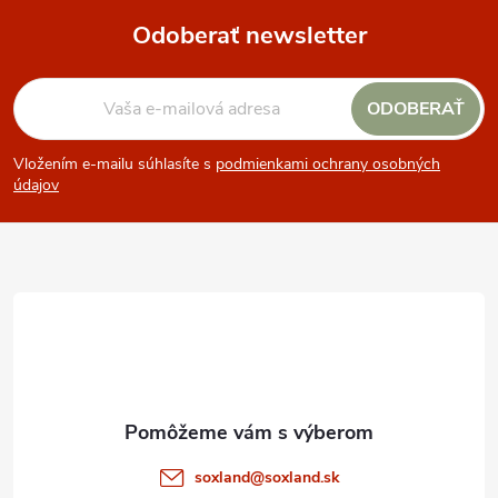
Odoberať newsletter
Z
ODOBERAŤ
á
Vložením e-mailu súhlasíte s
podmienkami ochrany osobných
p
údajov
ä
t
i
e
soxland
@
soxland.sk