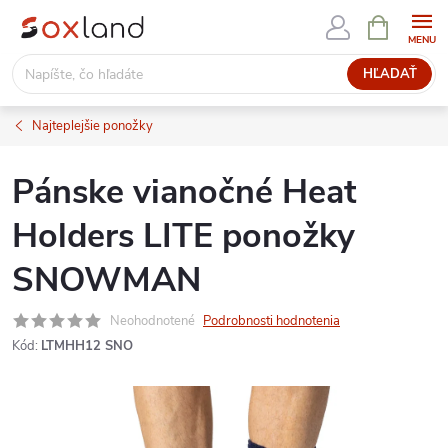
Prejsť
NÁKUPN
KOŠÍK
na
obsah
HĽADAŤ
Najteplejšie ponožky
Pánske vianočné Heat
Holders LITE ponožky
SNOWMAN
Neohodnotené
Podrobnosti hodnotenia
Kód:
LTMHH12 SNO