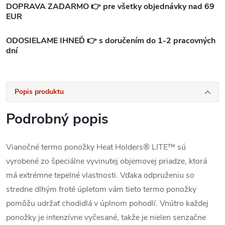
DOPRAVA ZADARMO 👉 pre všetky objednávky nad 69
EUR
ODOSIELAME IHNEĎ 👉 s doručením do 1-2 pracovných
dní
Popis produktu
Podrobný popis
Vianočné termo ponožky Heat Holders® LITE™ s
ú
vyrobené zo špeciálne vyvinutej objemovej priadze, ktorá
má extrémne tepelné vlastnosti.
Vďaka odpruženiu so
stredne dlhým froté úpletom vám tieto termo ponožky
pomôžu udržať chodidlá v úplnom pohodlí.
Vnútro každej
ponožky je intenzívne vyčesané, takže je nielen senzačne