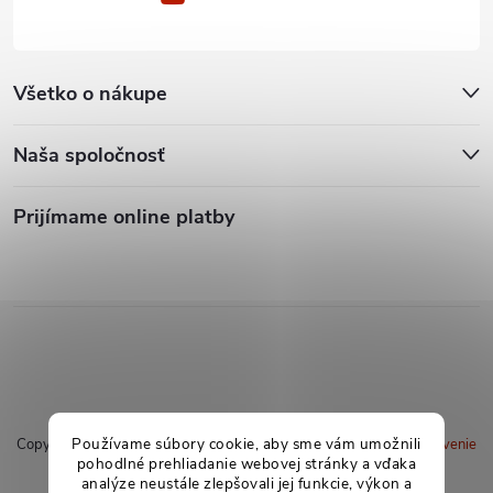
Všetko o nákupe
Naša spoločnosť
Prijímame online platby
Používame súbory cookie, aby sme vám umožnili
Copyright 2026
soxland.sk
. Všetky práva vyhradené.
Upraviť nastavenie
pohodlné prehliadanie webovej stránky a vďaka
cookies
analýze neustále zlepšovali jej funkcie, výkon a