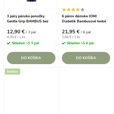
t
o
o
3 páry pánske ponožky
6 párov dámske IOMI
v
Gentle Grip BAMBUS bez
Diabetik Bambusové tenké
v
gumičiek froté chodidlo
ponožky biele voľný lem
12,90 €
21,95 €
TMAVÉ
/ 3 pár
/ 6 pár
Jednotková
Jednotková
4,30 € / 1 ks
3,66 € / 1 ks
cena:
cena:
Skladom
>5 3 pár
Skladom
>5 6 pár
DO KOŠÍKA
DO KOŠÍKA
Bambus