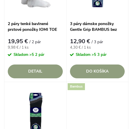
n
i
i
s
2 páry tenké bavlnené
3 páry dámske ponožky
e
prstové ponožky IOMI TOE
Gentle Grip BAMBUS bez
p
Biele
gumičiek s froté chodidlom
p
19,95 €
12,90 €
MIX
/ 2 pár
/ 3 pár
r
Jednotková
Jednotková
9,98 € / 1 ks
4,30 € / 1 ks
cena:
cena:
r
Skladom
>5 2 pár
Skladom
>5 3 pár
o
o
DETAIL
DO KOŠÍKA
d
d
Bambus
u
u
k
k
t