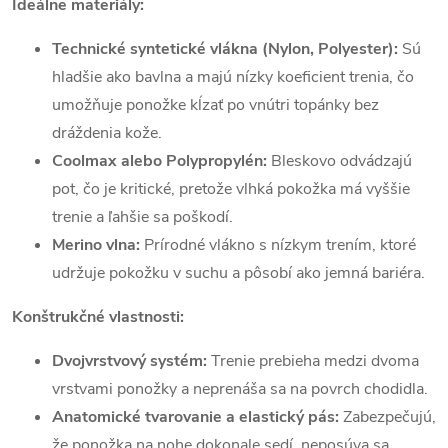
Ideálne materiály:
Technické syntetické vlákna (Nylon, Polyester):
Sú
hladšie ako bavlna a majú nízky koeficient trenia, čo
umožňuje ponožke kĺzať po vnútri topánky bez
dráždenia kože.
Coolmax alebo Polypropylén:
Bleskovo odvádzajú
pot, čo je kritické, pretože vlhká pokožka má vyššie
trenie a ľahšie sa poškodí.
Merino vlna:
Prírodné vlákno s nízkym trením, ktoré
udržuje pokožku v suchu a pôsobí ako jemná bariéra.
Konštrukčné vlastnosti:
Dvojvrstvový systém:
Trenie prebieha medzi dvoma
vrstvami ponožky a neprenáša sa na povrch chodidla.
Anatomické tvarovanie a elastický pás:
Zabezpečujú,
že ponožka na nohe dokonale sedí, neposúva sa,