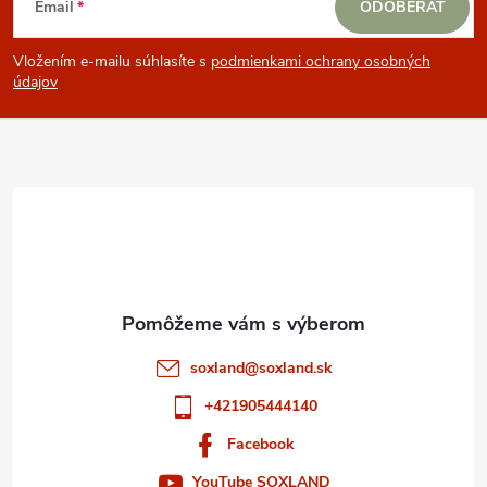
Email
ODOBERAŤ
á
Vložením e-mailu súhlasíte s
podmienkami ochrany osobných
p
údajov
ä
t
i
e
soxland
@
soxland.sk
+421905444140
Facebook
YouTube SOXLAND