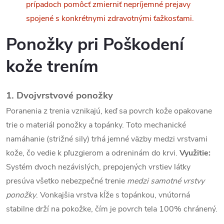
prípadoch pomôcť zmierniť nepríjemné prejavy
a
spojené s konkrétnymi zdravotnými ťažkosťami.
c
Ponožky pri
Poškodení
i
kože trením
e
p
1. Dvojvrstvové ponožky
Poranenia z trenia vznikajú, keď sa povrch kože opakovane
r
trie o materiál ponožky a topánky. Toto mechanické
v
namáhanie (strižné sily) trhá jemné väzby medzi vrstvami
k
kože, čo vedie k pľuzgierom a odreninám do krvi.
Využitie:
Systém dvoch nezávislých, prepojených vrstiev látky
y
presúva všetko nebezpečné trenie
medzi samotné vrstvy
v
ponožky
. Vonkajšia vrstva kĺže s topánkou, vnútorná
stabilne drží na pokožke, čím je povrch tela 100% chránený.
ý