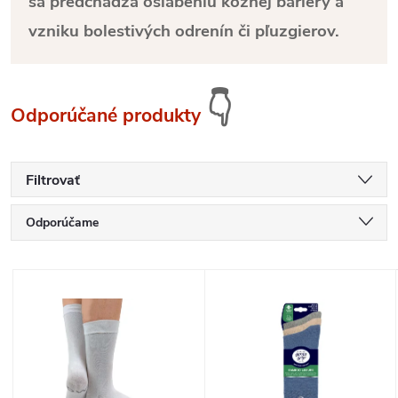
sa predchádza oslabeniu kožnej bariéry a
vzniku bolestivých odrenín či pľuzgierov.
👇
Odporúčané produkty
Filtrovať
R
Odporúčame
a
Najlacnejšie
V
Najdrahšie
d
ý
Najpredávanejšie
e
p
Abecedne