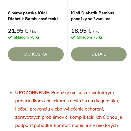
6 párov pánske IOMI
IOMI Diabetik Bambus
Diabetik Bambusové tenké
ponožky so švami na
ponožky Biele voľný lem
vonkajšej strane pre citlivé
21,95 €
18,95 €
nohy
/ ks
/ ks
Skladom
>5 ks
Skladom
>5 ks
DO KOŠÍKA
DETAIL
O
v
UPOZORNENIE:
Ponožky nie sú zdravotníckym
prostriedkom ani liekom a neslúžia na diagnostiku,
l
liečbu, prevenciu alebo vyliečenie ochorení,
á
zdravotných problémov či komplikácií; ich úlohou je
podporiť pohodlie, komfort nosenia a v niektorých
d