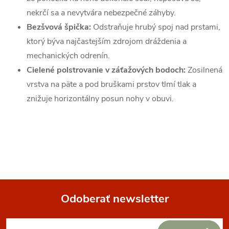
nekrčí sa a nevytvára nebezpečné záhyby.
Bezšvová špička:
Odstraňuje hrubý spoj nad prstami,
ktorý býva najčastejším zdrojom dráždenia a
mechanických odrenín.
Cielené polstrovanie v záťažových bodoch:
Zosilnená
vrstva na päte a pod bruškami prstov tlmí tlak a
znižuje horizontálny posun nohy v obuvi.
Odoberať newsletter
Z