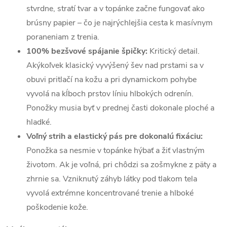
stvrdne, stratí tvar a v topánke začne fungovať ako
brúsny papier – čo je najrýchlejšia cesta k masívnym
poraneniam z trenia.
100% bezšvové spájanie špičky:
Kritický detail.
Akýkoľvek klasický vyvýšený šev nad prstami sa v
obuvi pritlačí na kožu a pri dynamickom pohybe
vyvolá na kĺboch prstov líniu hlbokých odrenín.
Ponožky musia byť v prednej časti dokonale ploché a
hladké.
Voľný strih a elastický pás pre dokonalú fixáciu:
Ponožka sa nesmie v topánke hýbať a žiť vlastným
životom. Ak je voľná, pri chôdzi sa zošmykne z päty a
zhrnie sa. Vzniknutý záhyb látky pod tlakom tela
vyvolá extrémne koncentrované trenie a hlboké
poškodenie kože.