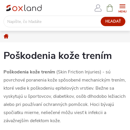
Prejsť
NÁKUPN
KOŠÍK
na
obsah
HĽADAŤ
Domov
Poškodenia kože trením
Poškodenia kože trením
(Skin Friction Injuries) - sú
povrchové poranenia kože spôsobené mechanickým trením,
ktoré vedie k poškodeniu epitelových vrstiev. Bežne sa
vyskytujú u športovcov, diabetikov, osôb dlhodobo ležiacich
alebo pri používaní ochranných pomôcok. Hoci bývajú
spočiatku mierne, neliečené môžu viesť k infekcii a
závažnejším defektom kože.