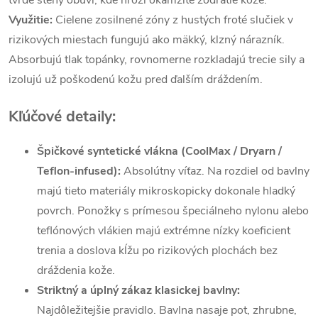
tvrdé steny obuvi, kde hrozí okamžité zodratie kože.
Využitie:
Cielene zosilnené zóny z hustých froté slučiek v
rizikových miestach fungujú ako mäkký, klzný nárazník.
Absorbujú tlak topánky, rovnomerne rozkladajú trecie sily a
izolujú už poškodenú kožu pred ďalším dráždením.
Kľúčové detaily:
Špičkové syntetické vlákna (CoolMax / Dryarn /
Teflon-infused):
Absolútny víťaz. Na rozdiel od bavlny
majú tieto materiály mikroskopicky dokonale hladký
povrch. Ponožky s prímesou špeciálneho nylonu alebo
teflónových vlákien majú extrémne nízky koeficient
trenia a doslova kĺžu po rizikových plochách bez
dráždenia kože.
Striktný a úplný zákaz klasickej bavlny:
Najdôležitejšie pravidlo. Bavlna nasaje pot, zhrubne,