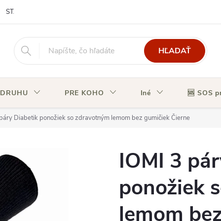
STAV OBJEDNÁVKY
HĽADAŤ
 DRUHU
PRE KOHO
Iné
🆘 SOS p
 páry Diabetik ponožiek so zdravotným lemom bez gumičiek Čierne
IOMI 3 pár
ponožiek 
lemom bez