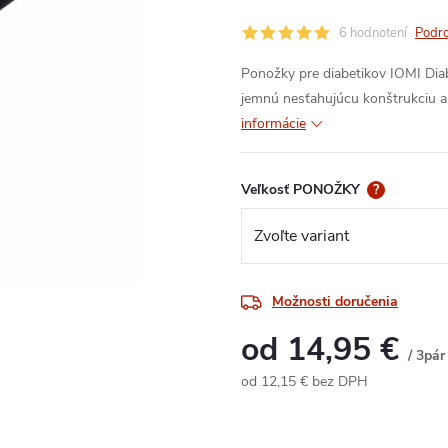
6 hodnotení
Podro
Ponožky pre diabetikov IOMI Diab
jemnú nesťahujúcu konštrukciu a 
informácie
Veľkosť PONOŽKY
?
Možnosti doručenia
od
14,95 €
/ 3pár
od
12,15 €
bez DPH
Jednotková
cena: