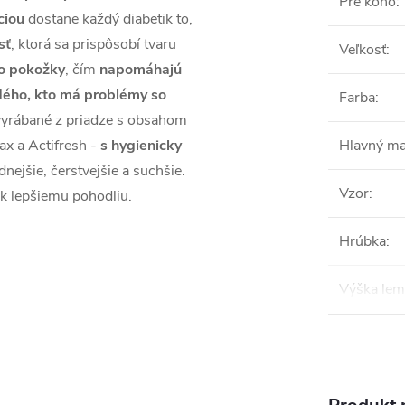
Pre koho
:
ciou
dostane každý diabetik to,
sť
, ktorá sa prispôsobí tvaru
Veľkosť
:
do pokožky
, čím
napomáhajú
dého, kto má problémy so
Farba
:
vyrábané z priadze s obsahom
ax a Actifresh -
s hygienicky
Hlavný ma
dnejšie, čerstvejšie a suchšie.
Vzor
:
 k lepšiemu pohodliu.
Hrúbka
:
Výška le