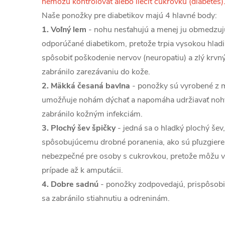
nemôžu kontrolovať alebo liečiť cukrovku (diabetes)
Naše ponožky pre diabetikov majú 4 hlavné body:
1. Voľný lem
- nohu nesťahujú a menej ju obmedzujú
odporúčané diabetikom, pretože trpia vysokou hladi
spôsobiť poškodenie nervov (neuropatiu) a zlý krvný 
zabránilo zarezávaniu do kože.
2. Mäkká česaná bavlna
- ponožky sú vyrobené z m
umožňuje nohám dýchať a napomáha udržiavať nohy v
zabránilo kožným infekciám.
3. Plochý šev špičky
- jedná sa o hladký plochý šev,
spôsobujúcemu drobné poranenia, ako sú pľuzgiere
nebezpečné pre osoby s cukrovkou, pretože môžu vi
prípade až k amputácii.
4. Dobre sadnú
- ponožky zodpovedajú, prispôsobia
sa zabránilo stiahnutiu a odreninám.