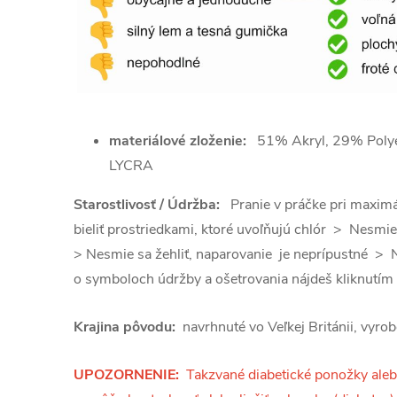
materiálové zloženie:
51% Akryl, 29% Polye
LYCRA
Starostlivosť / Údržba:
Pranie v práčke pri maxim
bieliť prostriedkami, ktoré uvoľňujú chlór > Nesmie
> Nesmie sa žehliť, naparovanie je neprípustné > 
o symboloch údržby a ošetrovania nájdeš kliknutím
Krajina pôvodu:
navrhnuté vo Veľkej Británii, vyro
UPOZORNENIE:
Takzvané diabetické ponožky aleb