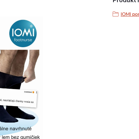
Produkt n
IOMI pon