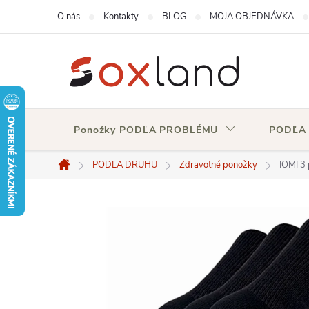
Prejsť
O nás
Kontakty
BLOG
MOJA OBJEDNÁVKA
na
obsah
Ponožky PODĽA PROBLÉMU
PODĽA
PODĽA DRUHU
Zdravotné ponožky
IOMI 3
Domov