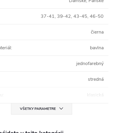
Dámske, Pánske
37-41, 39-42, 43-45, 46-50
čierna
teriál
:
bavlna
jednofarebný
stredná
mu
:
klasická
VŠETKY PARAMETRE