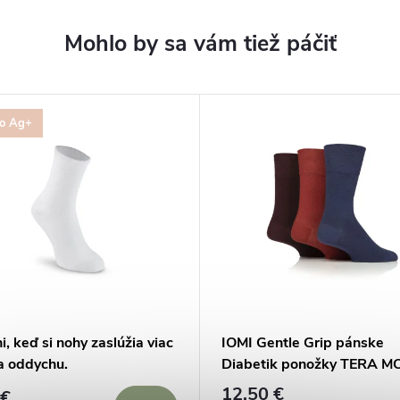
ro Ag+
i, keď si nohy zaslúžia viac
IOMI Gentle Grip pánske
a oddychu.
Diabetik ponožky TERA 
BORDOVÝ mix
12,50 €
 €