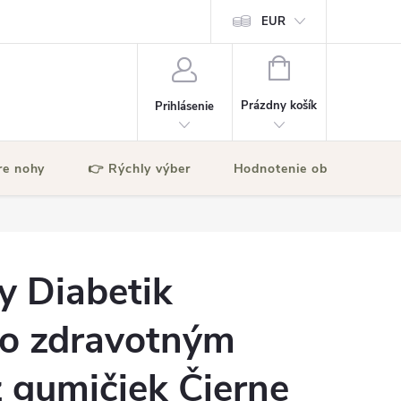
EUR
NÁKUPNÝ
KOŠÍK
Prázdny košík
Prihlásenie
re nohy
👉 Rýchly výber
Hodnotenie obchodu
y Diabetik
so zdravotným
 gumičiek Čierne