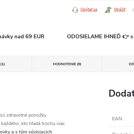
Opýtať sa
Strážiť
ávky nad 69 EUR
ODOSIELAME IHNEĎ 👉 s d
(1)
HODNOTENIE (6)
DI
Dodat
sú zdravotné ponožky
EAN
:
 každého, kto hľadá trochu viac
ovky a s tým súvisiacich