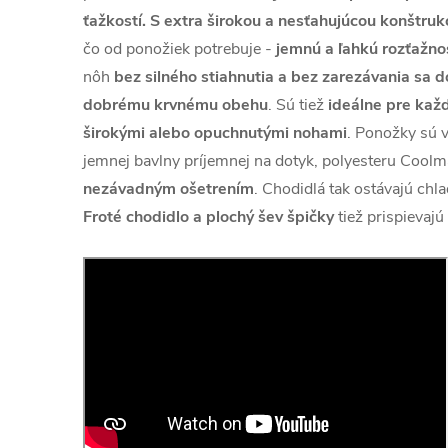
ťažkostí.
S extra širokou a nesťahujúcou konštruk
čo od ponožiek potrebuje -
jemnú a ľahkú rozťažno
nôh
bez silného stiahnutia a bez zarezávania sa 
dobrému krvnému obehu
. Sú tiež
ideálne pre kaž
širokými alebo opuchnutými nohami
. Ponožky sú 
jemnej bavlny príjemnej na dotyk, polyesteru Coolm
nezávadným ošetrením
. Chodidlá tak ostávajú chla
Froté chodidlo a plochý šev špičky
tiež prispievajú