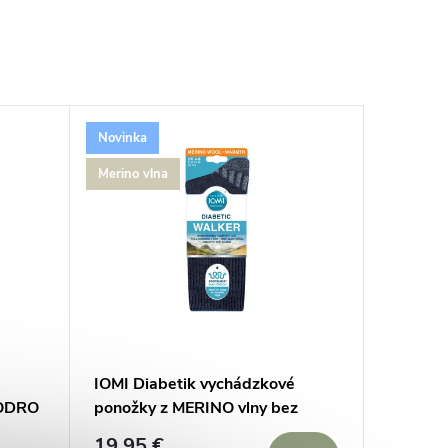
Novinka
Merino vlna
IOMI Diabetik vychádzkové
MODRO
ponožky z MERINO vlny bez
gumičiek Modré
19,95 €