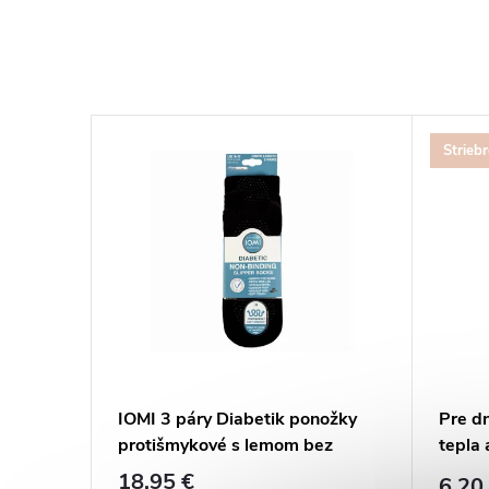
Strieb
IOMI 3 páry Diabetik ponožky
Pre dn
protišmykové s lemom bez
tepla 
gumičiek ČIERNE
18,95 €
6,20