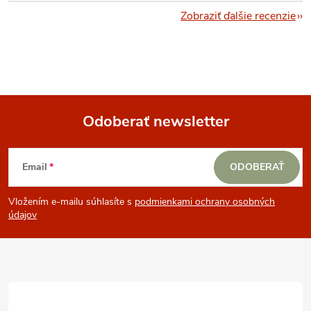
Zobraziť ďalšie recenzie
Odoberať newsletter
Z
Email
ODOBERAŤ
á
Vložením e-mailu súhlasíte s
podmienkami ochrany osobných
p
údajov
ä
t