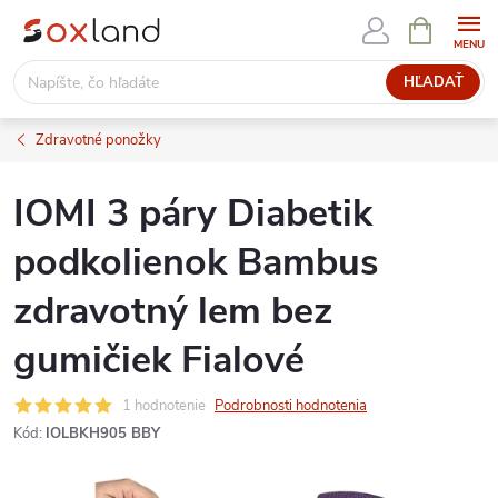
Prejsť
NÁKUPN
KOŠÍK
na
obsah
HĽADAŤ
Zdravotné ponožky
IOMI 3 páry Diabetik
podkolienok Bambus
zdravotný lem bez
gumičiek Fialové
1 hodnotenie
Podrobnosti hodnotenia
Kód:
IOLBKH905 BBY