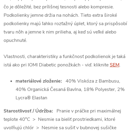
čo je dôležité, bez prílišnej tesnosti alebo kompresie.
Podkolienky jemne držia na nohách. Tieto extra široké
podkolienky majú ľahko rozťažný úplet, ktorý sa prispôsobí
tvaru nôh a jemne k nim prilieha, aj keď sú veľké alebo
opuchnuté.
Vlastnosti, charakteristiky a funkčnosť podkolienok je taká
istá ako pri IOMI Diabetic ponožkách - viď. kliknite
SEM
.
materiálové zloženie:
40% Viskóza z Bambusu,
40% Organická Česaná Bavlna, 18% Polyester, 2%
Lycra® Elastan
Starostlivosť / Údržba:
Pranie v práčke pri maximálnej
teplote 40°C > Nesmie sa bieliť prostriedkami, ktoré
uvoľňujú chlór > Nesmie sa sušiť v bubnovej sušičke