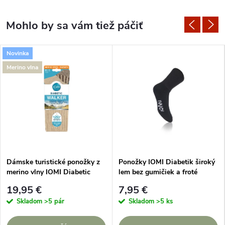
Novinka
Merino vlna
Dámske turistické ponožky z
Ponožky IOMI Diabetik široký
merino vlny IOMI Diabetic
lem bez gumičiek a froté
Walker Béžové
chodidlo Čierne
19,95 €
7,95 €
Skladom
>5 pár
Skladom
>5 ks