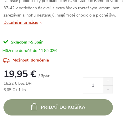
Dámske podkolienky pre diabetikov IOMI Diabetic Bamboo veľkosť
37-42 v odtieňoch fialovej, s extra široko rozťažným lemom, bez
zarezávania, nohu nesťahujú, majú froté chodidlo a ploché švy.
Detailné informácie
Skladom
>5 3pár
11.8.2026
Možnosti doručenia
19,95 €
/ 3pár
16,22 € bez DPH
Jednotková
6,65 € / 1 ks
cena:
PRIDAŤ DO KOŠÍKA