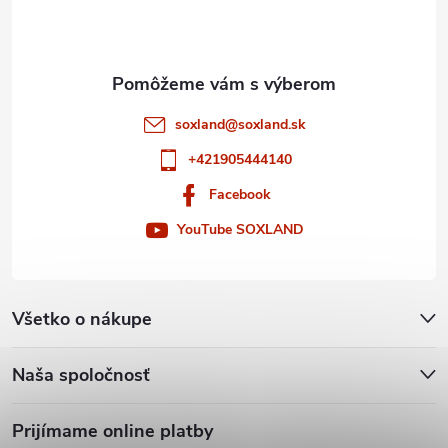
i
e
soxland
@
soxland.sk
+421905444140
Facebook
YouTube SOXLAND
Všetko o nákupe
Naša spoločnosť
Prijímame online platby