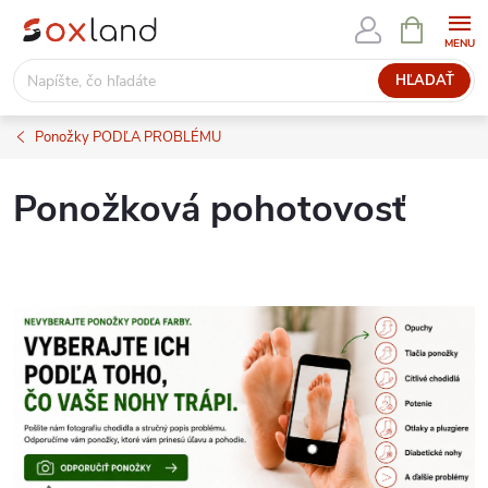
Prejsť
NÁKUPN
KOŠÍK
na
obsah
HĽADAŤ
Ponožky PODĽA PROBLÉMU
Ponožková pohotovosť