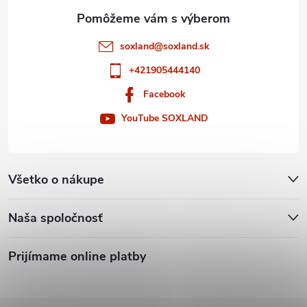
e
soxland
@
soxland.sk
+421905444140
Facebook
YouTube SOXLAND
Všetko o nákupe
Naša spoločnosť
Prijímame online platby