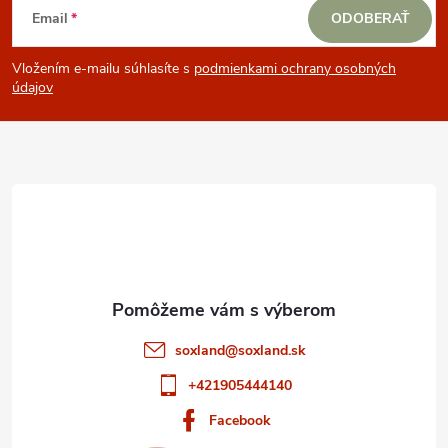
Email
ODOBERAŤ
á
Vložením e-mailu súhlasíte s
podmienkami ochrany osobných
p
údajov
ä
t
i
e
soxland
@
soxland.sk
+421905444140
Facebook