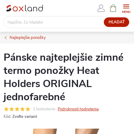
Prejsť
NÁKUPN
KOŠÍK
na
obsah
HĽADAŤ
Najteplejšie ponožky
Pánske najteplejšie zimné
termo ponožky Heat
Holders ORIGINAL
jednofarebné
1 hodnotenie
Podrobnosti hodnotenia
Kód:
Zvoľte variant