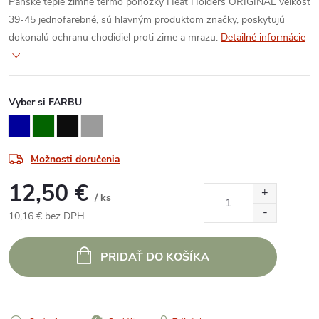
Pánske teplé zimné termo ponožky Heat Holders ORIGINAL veľkosť
39-45 jednofarebné, sú hlavným produktom značky, poskytujú
dokonalú ochranu chodidiel proti zime a mrazu.
Detailné informácie
Vyber si FARBU
Možnosti doručenia
12,50 €
/ ks
10,16 € bez DPH
Jednotková
cena:
PRIDAŤ DO KOŠÍKA