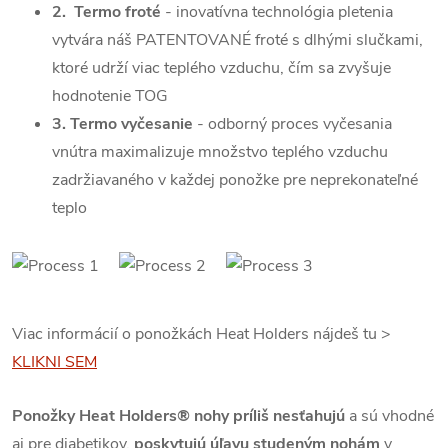
2. Termo froté
-
inovatívna technológia pletenia
vytvára náš PATENTOVANÉ froté s dlhými slučkami,
ktoré udrží viac teplého vzduchu, čím sa zvyšuje
hodnotenie TOG
3. Termo vyčesanie
- odborný proces vyčesania
vnútra maximalizuje množstvo teplého vzduchu
zadržiavaného v každej ponožke pre neprekonateľné
teplo
Viac informácií o ponožkách Heat Holders nájdeš tu >
KLIKNI SEM
Ponožky Heat Holders®
nohy príliš nesťahujú
a s
ú vhodné
aj pre diabetikov,
poskytujú úľavu studeným nohám
v