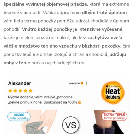
špeciálne vyvinutej objemovej priadze
, ktorá má extrémne
tepelné vlastnosti.
Vďaka odpruženiu
dlhým froté úpletom
vám tieto termo ponožky pomôžu udržať chodidlá v úplnom
pohodlí.
Vnútro každej ponožky je intenzívne vyčesané
,
takže je nielen senzačne mäkké, ale tiež
zachytáva oveľa
väčšie množstvo teplého vzduchu v blízkosti pokožky
, čím
ponožky lepšie a dlhšie izolujú a chránia chodidlá,
udržujú
nohy v teple
počas najchladnejších dní.