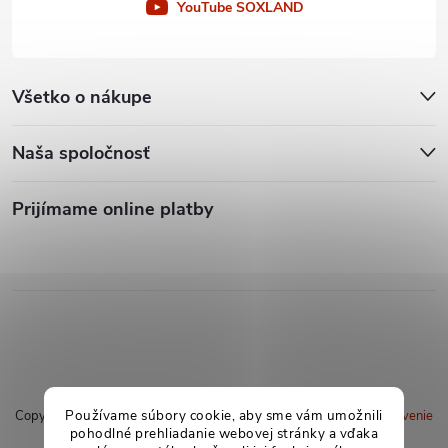
YouTube SOXLAND
Všetko o nákupe
Naša spoločnosť
Prijímame online platby
Používame súbory cookie, aby sme vám umožnili
Copyright 2026
soxland.sk
. Všetky práva vyhradené.
Upraviť nastavenie
pohodlné prehliadanie webovej stránky a vďaka
cookies