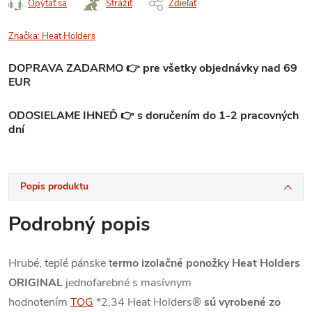
Opýtať sa
Strážiť
Zdieľať
Značka:
Heat Holders
DOPRAVA ZADARMO 👉 pre všetky objednávky nad 69
EUR
ODOSIELAME IHNEĎ 👉 s doručením do 1-2 pracovných
dní
Popis produktu
Podrobný popis
Hrubé, teplé pánske t
ermo izolačné ponožky Heat Holders
ORIGINAL
jednofarebné s masívnym
hodnotením
TOG
*2,34 Heat Holders®
sú vyrobené zo