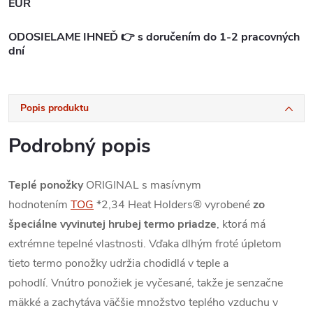
EUR
ODOSIELAME IHNEĎ 👉 s doručením do 1-2 pracovných
dní
Popis produktu
Podrobný popis
Teplé ponožky
ORIGINAL s masívnym
hodnotením
TOG
*2,34 Heat Holders® vyrobené
zo
špeciálne vyvinutej hrubej termo priadze
, ktorá má
extrémne tepelné vlastnosti.
Vďaka dlhým froté úpletom
tieto termo ponožky udržia chodidlá v teple a
pohodlí.
Vnútro ponožiek je vyčesané, takže je senzačne
mäkké a zachytáva väčšie množstvo teplého vzduchu v