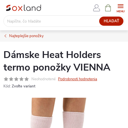
Prejsť
NÁKUPN
KOŠÍK
na
obsah
HĽADAŤ
Najteplejšie ponožky
Dámske Heat Holders
termo ponožky VIENNA
Neohodnotené
Podrobnosti hodnotenia
Kód:
Zvoľte variant