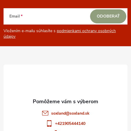
Z
Email
ODOBERAŤ
á
Vložením e-mailu súhlasíte s
podmienkami ochrany osobných
p
údajov
ä
t
i
e
soxland
@
soxland.sk
+421905444140