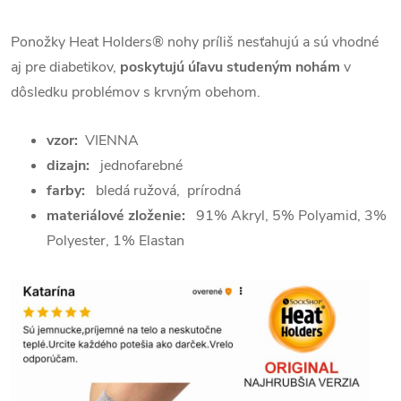
Ponožky Heat Holders® nohy príliš nesťahujú a s
ú vhodné
aj pre diabetikov,
poskytujú úľavu studeným nohám
v
dôsledku problémov s krvným obehom.
vzor:
VIENNA
dizajn:
jednofarebné
farby:
bledá ružová, prírodná
materiálové zloženie:
91% Akryl, 5% Polyamid, 3%
Polyester, 1% Elastan