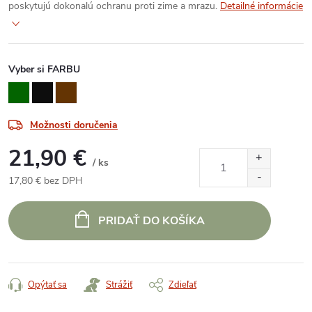
poskytujú dokonalú ochranu proti zime a mrazu.
Detailné informácie
Vyber si FARBU
Možnosti doručenia
21,90 €
/ ks
17,80 € bez DPH
Jednotková
cena:
PRIDAŤ DO KOŠÍKA
Opýtať sa
Strážiť
Zdieľať