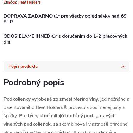
Značka:
Heat Holders
DOPRAVA ZADARMO 👉 pre všetky objednávky nad 69
EUR
ODOSIELAME IHNEĎ 👉 s doručením do 1-2 pracovných
dní
Popis produktu
Podrobný popis
Podkolienky vyrobené zo zmesi Merino vlny
, jedinečného a
patentovaného Heat Holders® procesu a zosilnenej päty a
špičky.
Pre tých, ktorí milujú tradičný pocit „pravých“
vlnených podkolienok
, sa skombinovali vlastnosti prírodnej
vlny zadržiavať teplo a odvádzať vlhkosť, s modernými