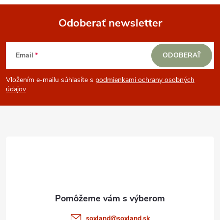
Odoberať newsletter
Z
Email
ODOBERAŤ
á
Vložením e-mailu súhlasíte s
podmienkami ochrany osobných
p
údajov
ä
t
i
e
soxland
@
soxland.sk