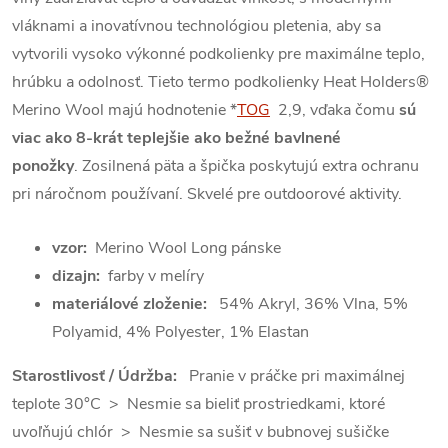
vláknami a inovatívnou technológiou pletenia, aby sa
vytvorili vysoko výkonné podkolienky pre maximálne teplo,
hrúbku a odolnosť.
Tieto termo podkolienky Heat Holders®
Merino Wool majú hodnotenie *
TOG
2,9, vďaka čomu
sú
viac ako 8-krát teplejšie ako bežné bavlnené
ponožky
.
Zosilnená päta a špička poskytujú extra ochranu
pri náročnom používaní. Skvelé pre outdoorové aktivity.
vzor:
Merino Wool Long pánske
dizajn:
farby v melíry
materiálové zloženie:
54% Akryl, 36% Vlna, 5%
Polyamid, 4% Polyester, 1% Elastan
Starostlivosť / Údržba:
Pranie v práčke pri maximálnej
teplote 30°C > Nesmie sa bieliť prostriedkami, ktoré
uvoľňujú chlór > Nesmie sa sušiť v bubnovej sušičke