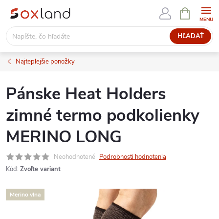
Prejsť
NÁKUPN
KOŠÍK
na
obsah
HĽADAŤ
Najteplejšie ponožky
Pánske Heat Holders
zimné termo podkolienky
MERINO LONG
Neohodnotené
Podrobnosti hodnotenia
Kód:
Zvoľte variant
Merino vlna