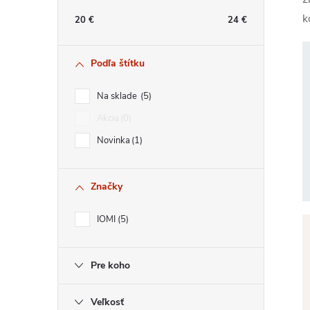
n
k
20
€
24
€
ý
Podľa štítku
p
Na sklade
5
a
Akcia
0
Novinka
1
n
e
Značky
l
IOMI
5
Pre koho
Veľkosť