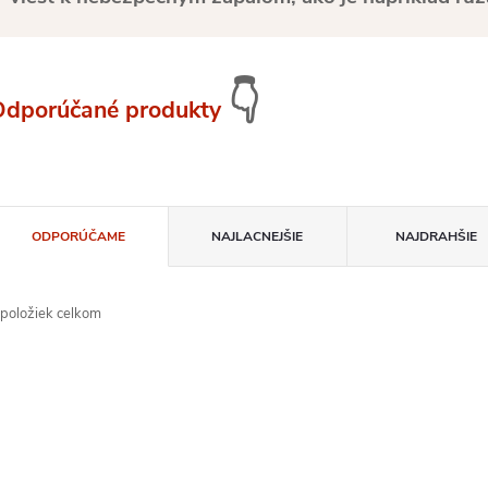
👇
Odporúčané produkty
R
ODPORÚČAME
NAJLACNEJŠIE
NAJDRAHŠIE
a
položiek celkom
d
V
Novinka
e
ý
n
p