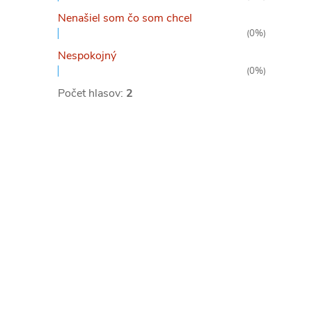
Nenašiel som čo som chcel
(0%)
Nespokojný
(0%)
Počet hlasov:
2
l