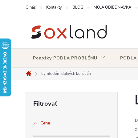
Prejsť
O nás
Kontakty
BLOG
MOJA OBJEDNÁVKA
na
obsah
Ponožky PODĽA PROBLÉMU
PODĽA
Lymfedém dolných končatín
Domov
B
o
L
Cena
č
d
z