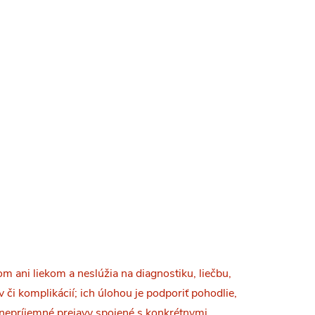
ravotné
ne
DETAIL
 ani liekom a neslúžia na diagnostiku, liečbu,
či komplikácií; ich úlohou je podporiť pohodlie,
 nepríjemné prejavy spojené s konkrétnymi