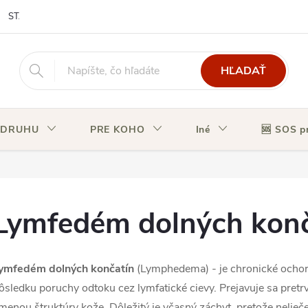
STAV OBJEDNÁVKY
HĽADAŤ
 DRUHU
PRE KOHO
Iné
🆘 SOS p
Lymfedém dolných konč
ymfedém dolných končatín
(Lymphedema) - je chronické ochore
ôsledku poruchy odtoku cez lymfatické cievy. Prejavuje sa pre
menou štruktúry kože. Dôležitý je včasný záchyt, pretože nelie