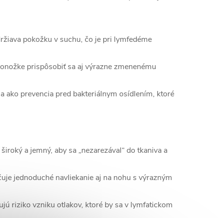
žiava pokožku v suchu, čo je pri lymfedéme
nožke prispôsobiť sa aj výrazne zmenenému
 ako prevencia pred bakteriálnym osídlením, ktoré
široký a jemný, aby sa „nezarezával“ do tkaniva a
je jednoduché navliekanie aj na nohu s výrazným
ujú riziko vzniku otlakov, ktoré by sa v lymfatickom