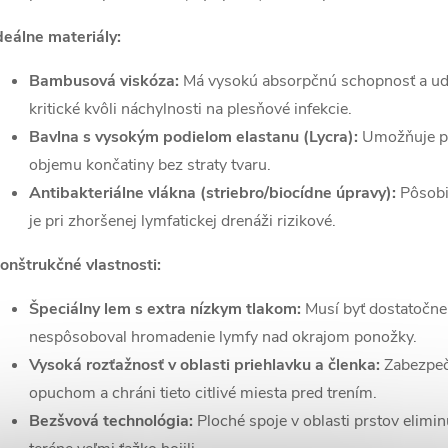
deálne materiály:
Bambusová viskóza:
Má vysokú absorpčnú schopnosť a udr
kritické kvôli náchylnosti na plesňové infekcie.
Bavlna s vysokým podielom elastanu (Lycra):
Umožňuje po
objemu končatiny bez straty tvaru.
Antibakteriálne vlákna (striebro/biocídne úpravy):
Pôsobia
je pri zhoršenej lymfatickej drenáži rizikové.
onštrukčné vlastnosti:
Špeciálny lem s extra nízkym tlakom:
Musí byť dostatočne 
nespôsoboval hromadenie lymfy nad okrajom ponožky.
Vysoká rozťažnosť v oblasti priehlavku a členka:
Zabezpeču
opuchom a chráni tieto citlivé miesta pred trením.
Bezšvová technológia:
Ploché spoje v oblasti prstov elimin