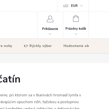
EUR
NÁKUPNÝ
KOŠÍK
Prázdny košík
Prihlásenie
re nohy
👉 Rýchly výber
Hodnotenie obchodu
atín
nie, pri ktorom sa v tkanivách hromadí lymfa v
trvávajúcim opuchom nôh, ťažobou a postupnou
čený lymfedém vedie k infekciám a deformáciám