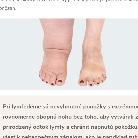
ončatín.
Pri lymfedéme sú nevyhnutné ponožky s extrémnou
rovnomerne obopnú nohu bez toho, aby vytvárali z
prirodzený odtok lymfy a chrániť napnutú pokožku
viesť k nebezpečným zápalom, ako je napríklad ruža