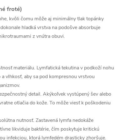
é froté)
ohe, kvôli čomu môže aj minimálny tlak topánky
 dokonale hladká vrstva na podošve absorbuje
 mikrotraumami z vnútra obuvi.
stnosť materiálu. Lymfatická tekutina v podkoží nohu
o a vlhkosť, aby sa pod kompresnou vrstvou
ganizmov.
bezpečnostný detail. Akýkoľvek vystúpený šev alebo
ratne otlačia do kože. To môže viesť k poškodeniu
olútna nutnosť. Zastavená lymfa nedokáže
vne likviduje baktérie, čím poskytuje kritickú
ou infekciou, ktorá lymfedém drasticky zhoršuje.