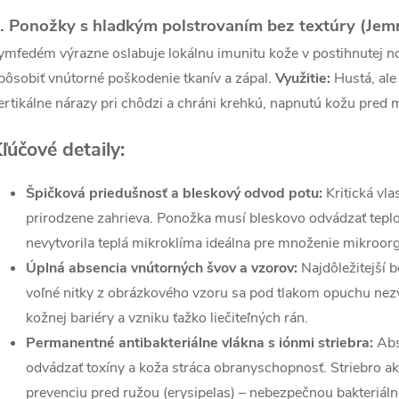
v
. Ponožky s hladkým polstrovaním bez textúry (Jemn
ý
ymfedém výrazne oslabuje lokálnu imunitu kože v postihnutej n
p
pôsobiť vnútorné poškodenie tkanív a zápal.
Využitie:
Hustá, ale
ertikálne nárazy pri chôdzi a chráni krehkú, napnutú kožu pred
s
ľúčové detaily:
u
Špičková priedušnosť a bleskový odvod potu:
Kritická vla
prirodzene zahrieva. Ponožka musí bleskovo odvádzať tepl
nevytvorila teplá mikroklíma ideálna pre množenie mikroor
Úplná absencia vnútorných švov a vzorov:
Najdôležitejší 
voľné nitky z obrázkového vzoru sa pod tlakom opuchu nezv
kožnej bariéry a vzniku ťažko liečiteľných rán.
Permanentné antibakteriálne vlákna s iónmi striebra:
Abs
odvádzať toxíny a koža stráca obranyschopnosť. Striebro aktí
prevenciu pred ružou (erysipelas) – nebezpečnou bakteriáln