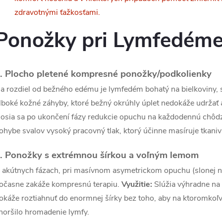
á
zdravotnými ťažkosťami.
d
Ponožky pri
Lymfedéme 
a
c
. Plocho pletené kompresné ponožky/podkolienky
a rozdiel od bežného edému je lymfedém bohatý na bielkoviny, s
e
lboké kožné záhyby, ktoré bežný okrúhly úplet nedokáže udržať a
osia sa po ukončení fázy redukcie opuchu na každodennú chôdzu
p
ohybe svalov vysoký pracovný tlak, ktorý účinne masíruje tkanivá
. Ponožky s extrémnou šírkou a voľným lemom
v
 akútnych fázach, pri masívnom asymetrickom opuchu (slonej n
k
očasne zakáže kompresnú terapiu.
Využitie:
Slúžia výhradne na 
y
okáže roztiahnuť do enormnej šírky bez toho, aby na ktoromkoľvek
horšilo hromadenie lymfy.