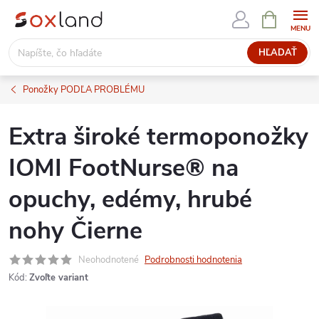
Prejsť
NÁKUPN
KOŠÍK
na
obsah
HĽADAŤ
Ponožky PODĽA PROBLÉMU
Extra široké termoponožky
IOMI FootNurse® na
opuchy, edémy, hrubé
nohy Čierne
Neohodnotené
Podrobnosti hodnotenia
Kód:
Zvoľte variant