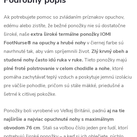
Ak potrebujete pomoc so zvládaním príznakov opuchov,
edému alebo zistíte, že bežné ponožky nie sú dostatočne
široké, naše
extra široké termálne ponožky IOMI
FootNurse®
na opuchy a hrubé nohy
v čiernej farbe sú
navrhnuté tak, aby vám spríjemnili život.
Zlý krvný obeh a
studené nohy často idú ruka v ruke.
Tieto ponožky majú
plné froté polstrovanie v celom chodidle a nohe
, ktoré
pomáha zachytávať teplý vzduch a poskytuje jemnú izoláciu
pre väčšie pohodlie, pričom sú stále mäkké, priedušné a
šetrné k citlivej pokožke.
Ponožky boli vyrobené vo Veľkej Británii, padnú
aj na tie
najširšie a najviac opuchnuté nohy s maximálnym
obvodom 76 cm
. Stali sa voľbou číslo jeden pre ľudí, ktorí
potrebujú široké ponožky – a keď si ich oblečiete, rýchlo