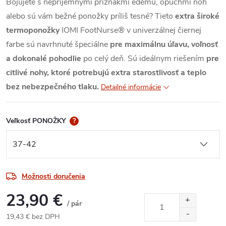
Bojujete s nepríjemnými príznakmi edému, opuchmi nôh
alebo sú vám bežné ponožky príliš tesné? Tieto
extra široké
termoponožky
IOMI FootNurse® v univerzálnej čiernej
farbe sú navrhnuté špeciálne
pre maximálnu úľavu, voľnosť
a dokonalé pohodlie
po celý deň. Sú ideálnym riešením
pre
citlivé nohy, ktoré potrebujú extra starostlivosť a teplo
bez nebezpečného tlaku.
Detailné informácie
Veľkosť PONOŽKY
?
Možnosti doručenia
23,90 €
/ pár
19,43 € bez DPH