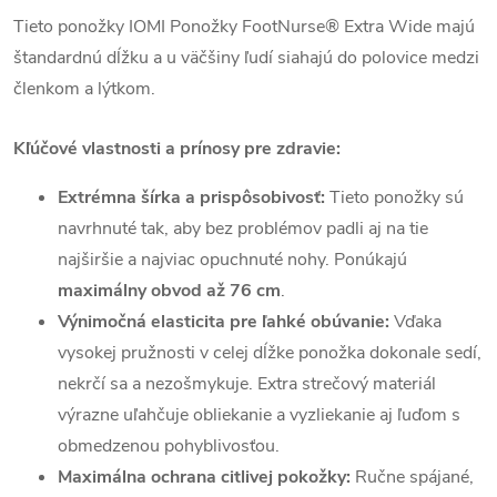
Tieto ponožky IOMI Ponožky FootNurse® Extra Wide majú
štandardnú dĺžku a u väčšiny ľudí siahajú do polovice medzi
členkom a lýtkom.
Kľúčové vlastnosti a prínosy pre zdravie:
Extrémna šírka a prispôsobivosť:
Tieto ponožky sú
navrhnuté tak, aby bez problémov padli aj na tie
najširšie a najviac opuchnuté nohy. Ponúkajú
maximálny obvod až 76 cm
.
Výnimočná elasticita pre ľahké obúvanie:
Vďaka
vysokej pružnosti v celej dĺžke ponožka dokonale sedí,
nekrčí sa a nezošmykuje. Extra strečový materiál
výrazne uľahčuje obliekanie a vyzliekanie aj ľuďom s
obmedzenou pohyblivosťou.
Maximálna ochrana citlivej pokožky:
Ručne spájané,