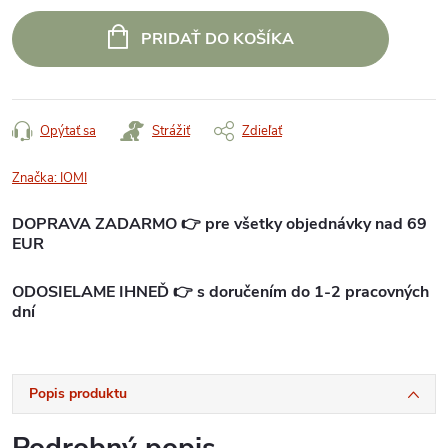
Jednotková
cena:
PRIDAŤ DO KOŠÍKA
Opýtať sa
Strážiť
Zdieľať
Značka:
IOMI
DOPRAVA ZADARMO 👉 pre všetky objednávky nad 69
EUR
ODOSIELAME IHNEĎ 👉 s doručením do 1-2 pracovných
dní
Popis produktu
Podrobný popis