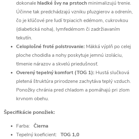
dokonale
hladké švy na prstoch
minimalizujú trenie.
Účinne tak predchádzajú vzniku pľuzgierov a odrenín,
čo je kľúčové pre ľudí trpiacich edémom, cukrovkou
(diabetická noha), lymfedémom či zadržiavaním
tekutín.
Celoplošné froté polstrovanie:
Mäkká výplň po celej
ploche chodidla a nohy poskytuje jemnú izoláciu,
tlmenie nárazov a skvelú priedušnosť.
Overený tepelný komfort (TOG 1):
Hustá slučková
pletená štruktúra prirodzene zachytáva teplý vzduch.
Ponožky chránia pred chladom a pomáhajú pri zlom
krvnom obehu.
Špecifikácie ponožiek:
Farba:
Čierna
Tepelný koeficient:
TOG 1,0