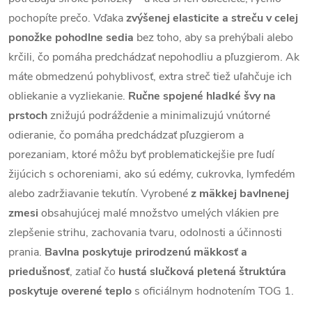
pochopíte prečo. Vďaka
zvýšenej elasticite a streču v celej
ponožke pohodlne sedia
bez toho, aby sa prehýbali alebo
krčili, čo pomáha predchádzať nepohodliu a pľuzgierom. Ak
máte obmedzenú pohyblivosť, extra streč tiež uľahčuje ich
obliekanie a vyzliekanie.
Ručne spojené hladké švy na
prstoch
znižujú podráždenie a minimalizujú vnútorné
odieranie, čo pomáha predchádzať pľuzgierom a
porezaniam, ktoré môžu byť problematickejšie pre ľudí
žijúcich s ochoreniami, ako sú edémy, cukrovka, lymfedém
alebo zadržiavanie tekutín.
Vyrobené
z mäkkej bavlnenej
zmesi
obsahujúcej malé množstvo umelých vlákien pre
zlepšenie strihu, zachovania tvaru, odolnosti a účinnosti
prania.
Bavlna poskytuje prirodzenú mäkkosť a
priedušnosť
, zatiaľ čo
hustá slučková pletená štruktúra
poskytuje overené teplo
s oficiálnym hodnotením TOG 1.