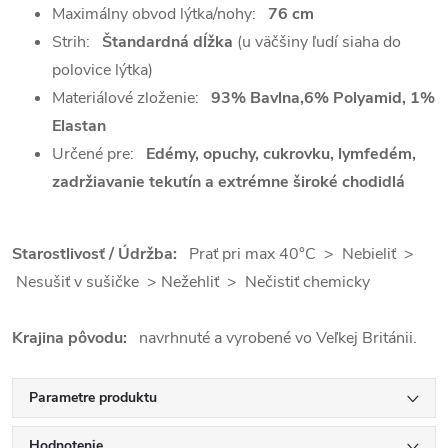
Maximálny obvod lýtka/nohy:
76 cm
Strih:
Štandardná dĺžka
(u väčšiny ľudí siaha do
polovice lýtka)
Materiálové zloženie:
93% Bavlna,6% Polyamid, 1%
Elastan
Určené pre:
Edémy, opuchy, cukrovku, lymfedém,
zadržiavanie tekutín a extrémne široké chodidlá
Starostlivosť / Údržba:
Prať pri max 40°C > Nebieliť >
Nesušiť v sušičke > Nežehliť > Nečistiť chemicky
Krajina pôvodu:
navrhnuté a vyrobené vo Veľkej Británii.
Parametre produktu
Hodnotenie