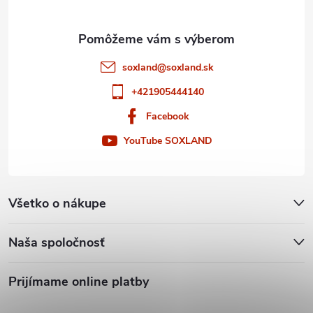
e
soxland
@
soxland.sk
+421905444140
Facebook
YouTube SOXLAND
Všetko o nákupe
Naša spoločnosť
Prijímame online platby