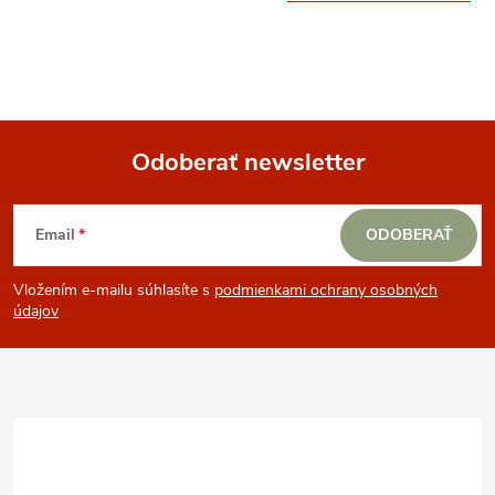
Odoberať newsletter
Z
Email
ODOBERAŤ
á
Vložením e-mailu súhlasíte s
podmienkami ochrany osobných
p
údajov
ä
t
i