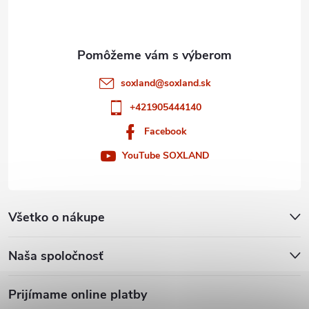
i
e
soxland
@
soxland.sk
+421905444140
Facebook
YouTube SOXLAND
Všetko o nákupe
Naša spoločnosť
Prijímame online platby