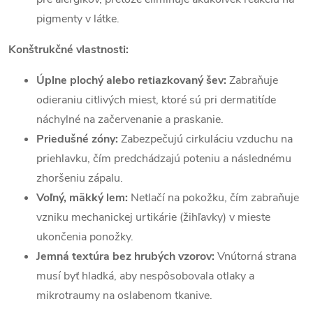
pigmenty v látke.
Konštrukčné vlastnosti:
Úplne plochý alebo retiazkovaný šev:
Zabraňuje
odieraniu citlivých miest, ktoré sú pri dermatitíde
náchylné na začervenanie a praskanie.
Priedušné zóny:
Zabezpečujú cirkuláciu vzduchu na
priehlavku, čím predchádzajú poteniu a následnému
zhoršeniu zápalu.
Voľný, mäkký lem:
Netlačí na pokožku, čím zabraňuje
vzniku mechanickej urtikárie (žihľavky) v mieste
ukončenia ponožky.
Jemná textúra bez hrubých vzorov:
Vnútorná strana
musí byť hladká, aby nespôsobovala otlaky a
mikrotraumy na oslabenom tkanive.