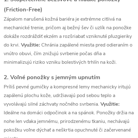
p
(Friction-Free)
r
Zápalom narušená kožná bariéra je extrémne citlivá na
v
mechanické trenie, pričom aj bežný šev či uzlík na ponožke
k
dokáže rozdráždiť ekzém a rozšriabať vzniknuté pľuzgieriky
do krvi.
Využitie:
Chránia zapálené miesta pred odieraním o
y
vnútro obuvi, čím znižujú svrbenie počas dňa a
v
minimalizujú riziko vzniku bolestivých trhlín na koži.
ý
2. Voľné ponožky s jemným upnutím
p
Príliš pevné gumičky a kompresné lemy mechanicky iritujú
zapálenú plochu kože, udržiavajú pod sebou teplo a
i
vyvolávajú silné záchvaty nočného svrbenia.
Využitie:
s
Ideálne na domáci odpočinok a na spánok. Ponožky držia na
u
nohe len vďaka jemnému, prirodzenému tkaniu, nechávajú
pokožku voľne dýchať a neškrtia opuchnuté či začervenané