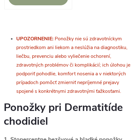
O
v
UPOZORNENIE:
Ponožky nie sú zdravotníckym
prostriedkom ani liekom a neslúžia na diagnostiku,
l
liečbu, prevenciu alebo vyliečenie ochorení,
á
zdravotných problémov či komplikácií; ich úlohou je
podporiť pohodlie, komfort nosenia a v niektorých
d
prípadoch pomôcť zmierniť nepríjemné prejavy
a
spojené s konkrétnymi zdravotnými ťažkosťami.
c
Ponožky pri
Dermatitíde
i
chodidiel
e
1. Stopercentne bezšvové a hladké ponožky