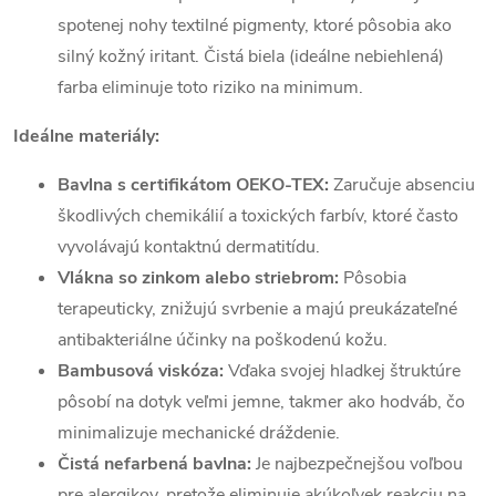
spotenej nohy textilné pigmenty, ktoré pôsobia ako
silný kožný iritant. Čistá biela (ideálne nebiehlená)
farba eliminuje toto riziko na minimum.
Ideálne materiály:
Bavlna s certifikátom OEKO-TEX:
Zaručuje absenciu
škodlivých chemikálií a toxických farbív, ktoré často
vyvolávajú kontaktnú dermatitídu.
Vlákna so zinkom alebo striebrom:
Pôsobia
terapeuticky, znižujú svrbenie a majú preukázateľné
antibakteriálne účinky na poškodenú kožu.
Bambusová viskóza:
Vďaka svojej hladkej štruktúre
pôsobí na dotyk veľmi jemne, takmer ako hodváb, čo
minimalizuje mechanické dráždenie.
Čistá nefarbená bavlna:
Je najbezpečnejšou voľbou
pre alergikov, pretože eliminuje akúkoľvek reakciu na