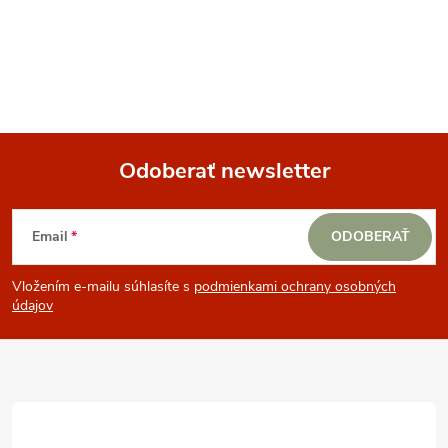
Odoberať newsletter
Z
Email
ODOBERAŤ
á
Vložením e-mailu súhlasíte s
podmienkami ochrany osobných
p
údajov
ä
t