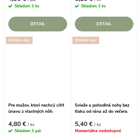
Skladom
3 ks
Skladom
3 ks
DETAIL
DETAIL
Striebro Ag+
Striebro Ag+
Pre mužov, ktorí nechcú cítiť
Svieže a pohodlné nohy bez
únavu z vlastných nôh.
tlaku od rána až do večera.
4,80 €
5,40 €
/ ks
/ ks
Skladom
3 pár
Momentálne nedostupné