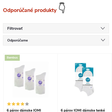
👇
Odporúčané produkty
Filtrovať
R
Odporúčame
a
Najlacnejšie
V
Bambus
Najdrahšie
d
ý
Najpredávanejšie
e
p
Abecedne
n
i
i
s
6 párov dámske IOMI
6 párov IOMI dámske tenké