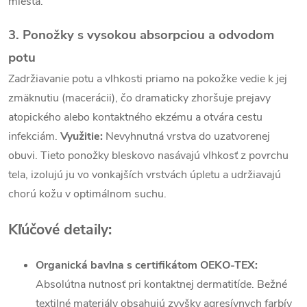
miesta.
3. Ponožky s vysokou absorpciou a odvodom
potu
Zadržiavanie potu a vlhkosti priamo na pokožke vedie k jej
zmäknutiu (macerácii), čo dramaticky zhoršuje prejavy
atopického alebo kontaktného ekzému a otvára cestu
infekciám.
Využitie:
Nevyhnutná vrstva do uzatvorenej
obuvi. Tieto ponožky bleskovo nasávajú vlhkosť z povrchu
tela, izolujú ju vo vonkajších vrstvách úpletu a udržiavajú
chorú kožu v optimálnom suchu.
Kľúčové detaily:
Organická bavlna s certifikátom OEKO-TEX:
Absolútna nutnosť pri kontaktnej dermatitíde. Bežné
textilné materiály obsahujú zvyšky agresívnych farbív