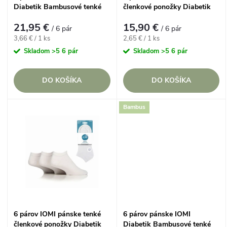
e
Diabetik Bambusové tenké
členkové ponožky Diabetik
p
ponožky biele voľný lem
BIELE
p
21,95 €
15,90 €
/ 6 pár
/ 6 pár
r
Jednotková
Jednotková
3,66 € / 1 ks
2,65 € / 1 ks
cena:
cena:
r
Skladom
>5 6 pár
Skladom
>5 6 pár
o
o
DO KOŠÍKA
DO KOŠÍKA
d
d
Bambus
u
u
k
k
t
t
o
o
6 párov IOMI pánske tenké
6 párov pánske IOMI
v
členkové ponožky Diabetik
Diabetik Bambusové tenké