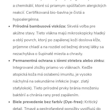
a chemikálií, ktoré sú priamym spúšťačom alergických
reakcií. Certifikovaná bio-bavlna je čistá a
hypoalergénna.
Prírodná bambusová viskóza:
Skvelá voľba pre
akútne stavy. Tieto vlákna majú mikroskopicky hladký
a oblý povrch, ktorý po zapálenej koži doslova kĺže,
príjemne chladí a na rozdiel od bežnej drsnej látky sa
nezachytáva o šupinaté miesta a chrasty.
Permanentná ochrana s iónmi striebra alebo zinku:
Integrované zložky priamo vo vláknach. Keďže
atopická koža má oslabenú imunitu, je vysoko
náchylná na sekundárne infekcie (napr. zlatý
stafylokok). Tieto prírodné prvky bránia množeniu
baktérií a chránia rany pred zapálením.
Biele prevedenie bez farbív (Dye-free):
Kritický
detail. Tmavé a pestrofarebné ponožky uvoľňujú do