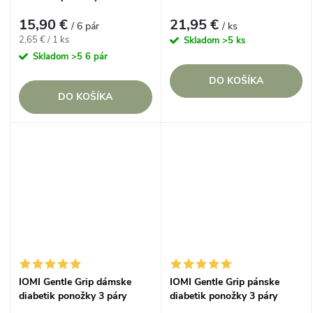
v
BIELE lem bez gumky
ponožky Biele voľný lem
15,90 €
21,95 €
/ 6 pár
/ ks
Jednotková
2,65 € / 1 ks
Skladom
>5 ks
cena:
Skladom
>5 6 pár
DO KOŠÍKA
DO KOŠÍKA
IOMI Gentle Grip dámske
IOMI Gentle Grip pánske
diabetik ponožky 3 páry
diabetik ponožky 3 páry
BIELE bez gumičiek
BIELE lem bez gumičiek