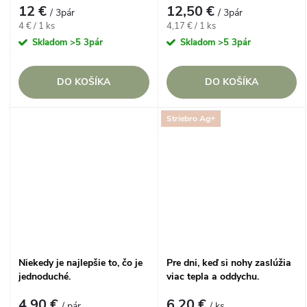
12 €
12,50 €
/ 3pár
/ 3pár
Jednotková
Jednotková
4 € / 1 ks
4,17 € / 1 ks
cena:
cena:
Skladom
>5 3pár
Skladom
>5 3pár
DO KOŠÍKA
DO KOŠÍKA
Striebro Ag+
Niekedy je najlepšie to, čo je
Pre dni, keď si nohy zaslúžia
jednoduché.
viac tepla a oddychu.
4,90 €
6,20 €
/ pár
/ ks