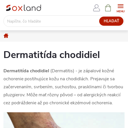
Prejsť
NÁKUPN
KOŠÍK
na
obsah
HĽADAŤ
Domov
Dermatitída chodidiel
Dermatitída chodidiel
(Dermatitis) - je zápalové kožné
ochorenie postihujúce kožu na chodidlách. Prejavuje sa
začervenaním, svrbením, suchosťou, prasklinami či tvorbou
pľuzgierov. Môže mať rôzny pôvod – od alergických reakcií
cez podráždenie až po chronické ekzémové ochorenia.