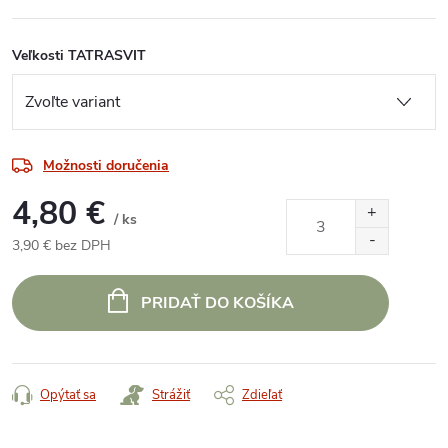
Veľkosti TATRASVIT
Možnosti doručenia
4,80 €
/ ks
3,90 € bez DPH
Jednotková
cena:
PRIDAŤ DO KOŠÍKA
Opýtať sa
Strážiť
Zdieľať