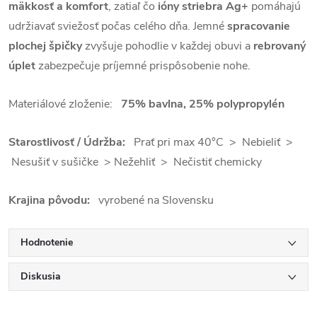
mäkkosť a komfort
, zatiaľ čo
ióny striebra Ag+
pomáhajú
udržiavať sviežosť počas celého dňa. Jemné
spracovanie
plochej špičky
zvyšuje pohodlie v každej obuvi a
rebrovaný
úplet
zabezpečuje príjemné prispôsobenie nohe.
Materiálové zloženie:
75% bavlna, 25% polypropylén
Starostlivosť / Údržba:
Prať pri max 40°C > Nebieliť >
Nesušiť v sušičke > Nežehliť > Nečistiť chemicky
Krajina pôvodu:
vyrobené na Slovensku
Hodnotenie
Diskusia