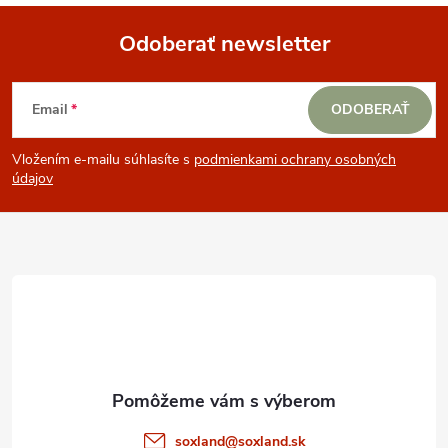
Odoberať newsletter
Z
Email
ODOBERAŤ
á
Vložením e-mailu súhlasíte s
podmienkami ochrany osobných
p
údajov
ä
t
i
e
soxland
@
soxland.sk