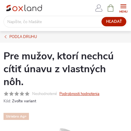
Prejsť
NÁKUPN
KOŠÍK
na
obsah
HĽADAŤ
PODĽA DRUHU
Pre mužov, ktorí nechcú
cítiť únavu z vlastných
nôh.
Neohodnotené
Podrobnosti hodnotenia
Kód:
Zvoľte variant
Striebro Ag+