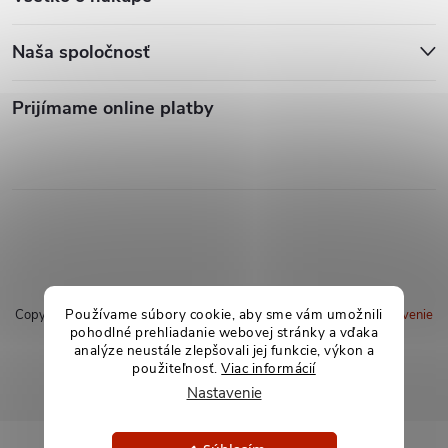
Naša spoločnosť
Prijímame online platby
Používame súbory cookie, aby sme vám umožnili
Copyright 2026
soxland.sk
. Všetky práva vyhradené.
Upraviť nastavenie
pohodlné prehliadanie webovej stránky a vďaka
cookies
analýze neustále zlepšovali jej funkcie, výkon a
použiteľnosť.
Viac informácií
Vytvoril Shoptet
Nastavenie