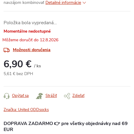
navzájom kombinovať
Detailné informácie
Položka bola vypredaná…
Momentálne nedostupné
12.8.2026
Možnosti doručenia
6,90 €
/ ks
5,61 € bez DPH
Jednotková
cena:
Opýtať sa
Strážiť
Zdieľať
Značka:
United ODDsocks
DOPRAVA ZADARMO 👉 pre všetky objednávky nad 69
EUR