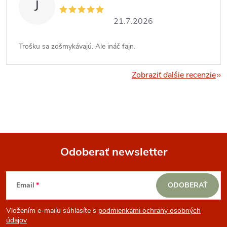
J
21.7.2026
Trošku sa zošmykávajú. Ale ináč fajn.
Zobraziť ďalšie recenzie
Odoberať newsletter
Z
Email
ODOBERAŤ
á
Vložením e-mailu súhlasíte s
podmienkami ochrany osobných
p
údajov