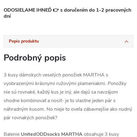
ODOSIELAME IHNEĎ 👉 s doručením do 1-2 pracovných
dní
Popis produktu
Podrobný popis
3 kusy dámskych veselých ponožiek MARTHA s
vyobrazenými krásnymi ružovými plameniakmi. Ponožky
nie sú rovnaké, každý kus je iný, ale dajú sa navzájom
vhodne kombinovať a nosiť- je to vlastne jeden pár s
náhradným kusom.
No nieje to o
veľa zábavnejšie ako nudný
pár rovnakých ponožiek?
Balenie
UnitedODDsocks MARTHA
obsahuje 3 kusy