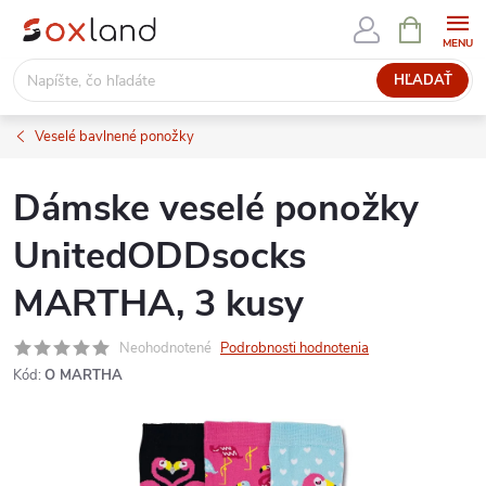
Prejsť
NÁKUPN
KOŠÍK
na
obsah
HĽADAŤ
Veselé bavlnené ponožky
Dámske veselé ponožky
UnitedODDsocks
MARTHA, 3 kusy
Neohodnotené
Podrobnosti hodnotenia
Kód:
O MARTHA