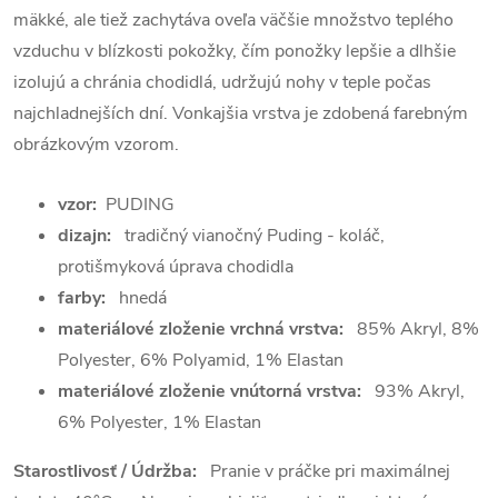
mäkké, ale tiež zachytáva oveľa väčšie množstvo teplého
vzduchu v blízkosti pokožky, čím ponožky lepšie a dlhšie
izolujú a chránia chodidlá, udržujú nohy v teple počas
najchladnejších dní.
Vonkajšia vrstva je zdobená farebným
obrázkovým vzorom.
vzor:
PUDING
dizajn:
tradičný vianočný Puding - koláč,
protišmyková úprava chodidla
farby:
hnedá
materiálové zloženie vrchná vrstva:
85
% Akryl, 8%
Polyester, 6% Polyamid, 1% Elastan
materiálové zloženie vnútorná vrstva:
93% Akryl,
6% Polyester, 1% Elastan
Starostlivosť / Údržba:
Pranie v práčke pri maximálnej