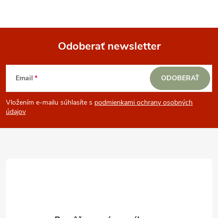
Odoberať newsletter
Z
Email
ODOBERAŤ
á
Vložením e-mailu súhlasíte s
podmienkami ochrany osobných
p
údajov
ä
t
i
e