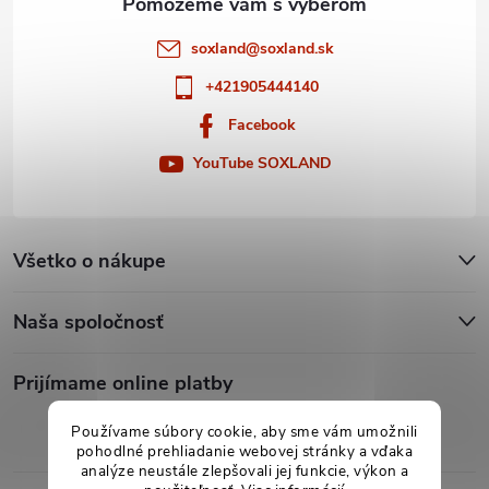
soxland
@
soxland.sk
+421905444140
Facebook
YouTube SOXLAND
Všetko o nákupe
Naša spoločnosť
Prijímame online platby
Používame súbory cookie, aby sme vám umožnili
pohodlné prehliadanie webovej stránky a vďaka
analýze neustále zlepšovali jej funkcie, výkon a