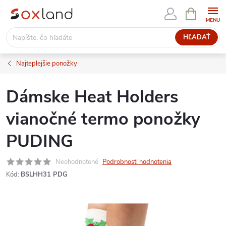
Prejsť
NÁKUPN
KOŠÍK
na
obsah
HĽADAŤ
Najteplejšie ponožky
Dámske Heat Holders
vianočné termo ponožky
PUDING
Neohodnotené
Podrobnosti hodnotenia
Kód:
BSLHH31 PDG