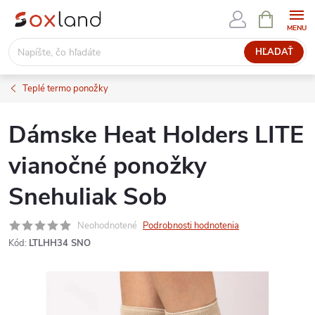
Prejsť
NÁKUPN
KOŠÍK
na
obsah
HĽADAŤ
Teplé termo ponožky
Dámske Heat Holders LITE
vianočné ponožky
Snehuliak Sob
Neohodnotené
Podrobnosti hodnotenia
Kód:
LTLHH34 SNO