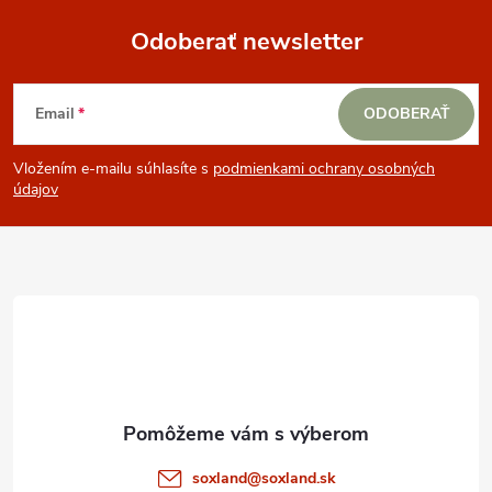
Odoberať newsletter
Z
Email
ODOBERAŤ
á
Vložením e-mailu súhlasíte s
podmienkami ochrany osobných
p
údajov
ä
t
i
e
soxland
@
soxland.sk