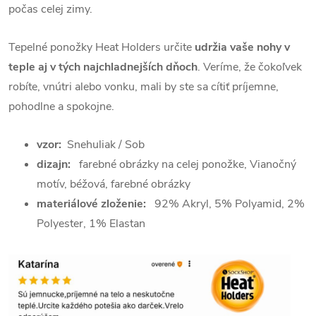
počas celej zimy.
Tepelné ponožky Heat Holders určite
udržia vaše nohy v
teple aj v tých najchladnejších dňoch
. Veríme, že čokoľvek
robíte, vnútri alebo vonku, mali by ste sa cítiť príjemne,
pohodlne a spokojne.
vzor:
Snehuliak / Sob
dizajn:
farebné obrázky na celej ponožke, Vianočný
motív, béžová, farebné obrázky
materiálové zloženie:
92% Akryl, 5% Polyamid, 2%
Polyester, 1% Elastan