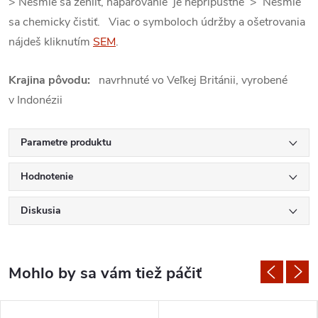
> Nesmie sa žehliť, naparovanie je neprípustné > Nesmie
sa chemicky čistiť. Viac o symboloch údržby a ošetrovania
nájdeš kliknutím
SEM
.
Krajina pôvodu:
navrhnuté vo Veľkej Británii, vyrobené
v Indonézii
Parametre produktu
Hodnotenie
Diskusia