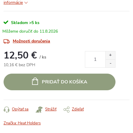
informácie
Skladom
>5 ks
11.8.2026
Možnosti doručenia
12,50 €
/ ks
10,16 € bez DPH
Jednotková
cena:
PRIDAŤ DO KOŠÍKA
Opýtať sa
Strážiť
Zdieľať
Značka:
Heat Holders