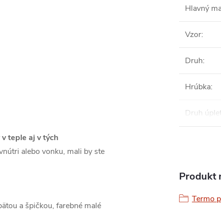
Hlavný ma
Vzor
:
Druh
:
Hrúbka
:
Druh úple
v teple aj v tých
 vnútri alebo vonku, mali by ste
Produkt n
Termo 
ätou a špičkou, farebné malé