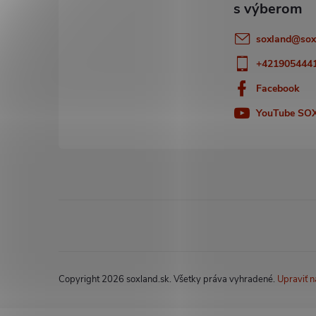
t
i
soxland
@
sox
e
+421905444
Facebook
YouTube SO
Copyright 2026
soxland.sk
. Všetky práva vyhradené.
Upraviť n