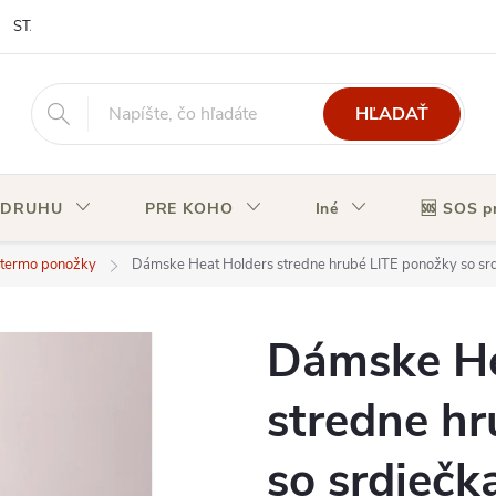
STAV OBJEDNÁVKY
HĽADAŤ
 DRUHU
PRE KOHO
Iné
🆘 SOS p
 termo ponožky
Dámske Heat Holders stredne hrubé LITE ponožky so sr
Dámske He
stredne h
so srdiečk