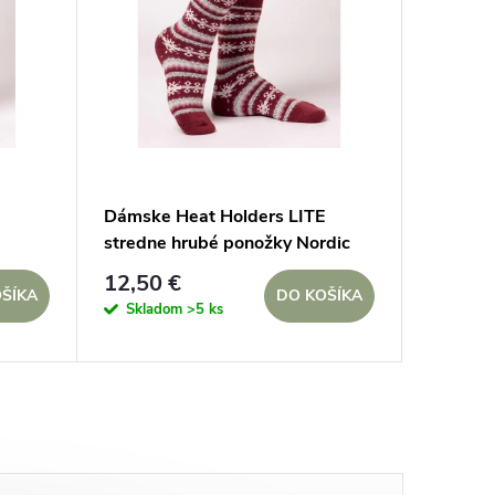
Dámske Heat Holders LITE
stredne hrubé ponožky Nordic
Malinové
12,50 €
ŠÍKA
DO KOŠÍKA
Skladom
>5 ks