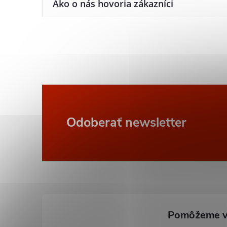
Z
Odoberať newsletter
á
p
ä