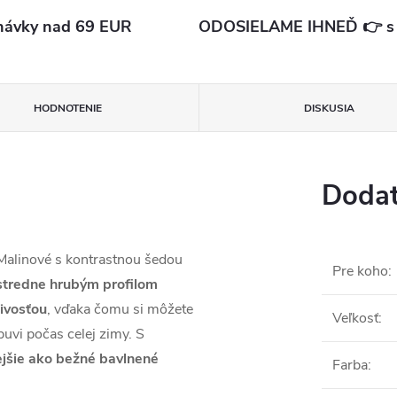
ávky nad 69 EUR
ODOSIELAME IHNEĎ 👉 s d
HODNOTENIE
DISKUSIA
Dodat
Malinové s kontrastnou šedou
Pre koho
:
stredne hrubým profilom
ivosťou
, vďaka čomu si môžete
Veľkosť
:
buvi počas celej zimy. S
lejšie ako bežné bavlnené
Farba
: