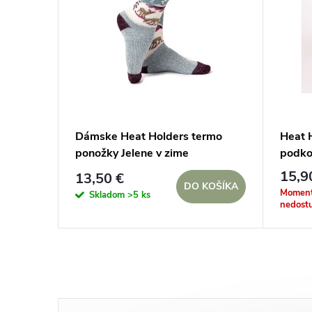
Dámske Heat Holders termo
Heat 
ponožky Jelene v zime
podko
15,9
13,50 €
DO KOŠÍKA
Moment
Skladom
>5 ks
nedost