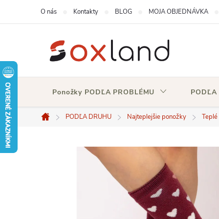
Prejsť
O nás
Kontakty
BLOG
MOJA OBJEDNÁVKA
na
obsah
Ponožky PODĽA PROBLÉMU
PODĽA
PODĽA DRUHU
Najteplejšie ponožky
Teplé
Domov