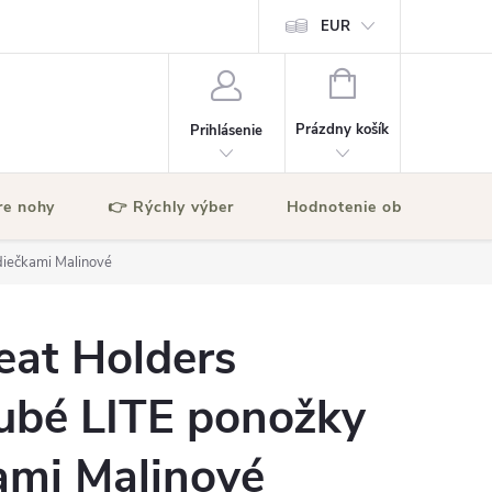
EUR
NÁKUPNÝ
KOŠÍK
Prázdny košík
Prihlásenie
re nohy
👉 Rýchly výber
Hodnotenie obchodu
diečkami Malinové
at Holders
rubé LITE ponožky
ami Malinové