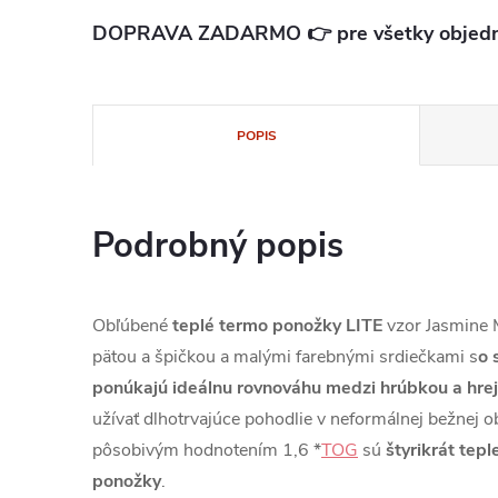
DOPRAVA ZADARMO 👉 pre všetky objedn
POPIS
Podrobný popis
Obľúbené
teplé termo ponožky LITE
vzor Jasmine 
pätou a špičkou a malými farebnými srdiečkami s
o 
ponúkajú ideálnu rovnováhu medzi hrúbkou a hrej
užívať dlhotrvajúce pohodlie v neformálnej bežnej o
pôsobivým hodnotením 1,6 *
TOG
sú
štyrikrát tep
ponožky
.