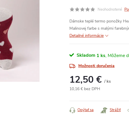
Neohodnotené
Po
Dámske teplé termo ponožky Heat
Malinovej farbe s malými farebný
Detailné informácie
Skladom
1 ks
Možnosti doručenia
12,50 €
/ ks
10,16 € bez DPH
Jednotková
cena:
Opýtať sa
Strážiť