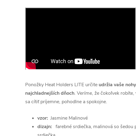
Ponožky Heat Holders LITE určite
udržia vaše nohy 
najchladnejších dňoch
. Veríme, že čokoľvek robíte,
sa cítiť príjemne, pohodlne a spokojne.
vzor:
Jasmine Malinové
dizajn:
farebné srdiečka, malinová so šedou p
srdiečka