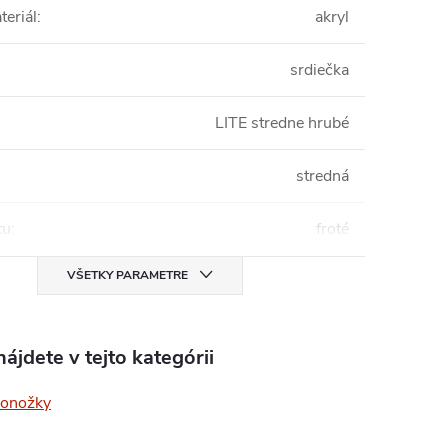
teriál
:
akryl
srdiečka
LITE stredne hrubé
stredná
tu
:
froté
VŠETKY PARAMETRE
ájdete v tejto kategórii
ponožky