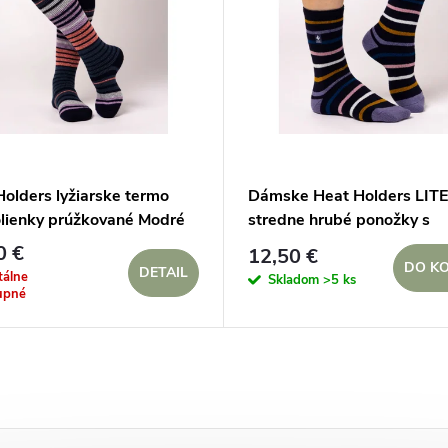
Holders lyžiarske termo
Dámske Heat Holders LITE
lienky prúžkované Modré
stredne hrubé ponožky s
farebnými prúžkami Modré
0 €
12,50 €
DO KO
DETAIL
álne
Skladom
>5 ks
upné