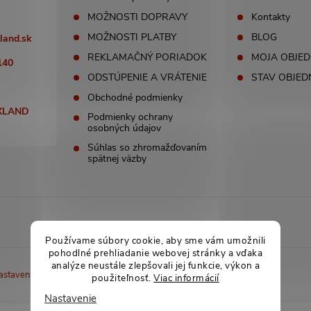
MOŽNOSTI DOPRAVY
Kontakty
MOŽNOSTI PLATBY
BLOG
land.sk
REKLAMAČNÝ PORIADOK
MOJA OBJE
140
ODSTÚPENIE A VRÁTENIE
STAV OBJED
Obchodné podmienky
XLAND
Podmienky ochrany
osobných údajov
Súhlas so zhromažďovaním
spätnej väzby
Používame súbory cookie, aby sme vám umožnili
pohodlné prehliadanie webovej stránky a vďaka
analýze neustále zlepšovali jej funkcie, výkon a
astavenie cookies
použiteľnosť.
Viac informácií
Nastavenie