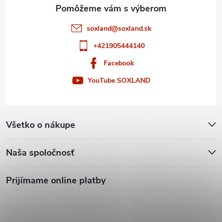
e
soxland
@
soxland.sk
+421905444140
Facebook
YouTube SOXLAND
Všetko o nákupe
Naša spoločnosť
Prijímame online platby