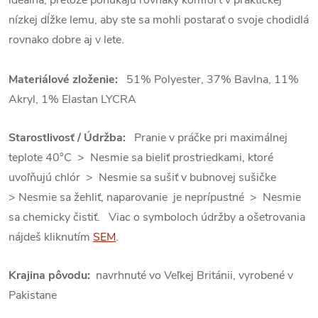
nízkej dĺžke lemu, aby ste sa mohli postarať o svoje chodidlá
rovnako dobre aj v lete.
Materiálové zloženie:
51% Polyester, 37% Bavlna, 11%
Akryl, 1% Elastan LYCRA
Starostlivosť / Údržba:
Pranie v práčke pri maximálnej
teplote 40°C > Nesmie sa bieliť prostriedkami, ktoré
uvoľňujú chlór > Nesmie sa sušiť v bubnovej sušičke
> Nesmie sa žehliť, naparovanie je neprípustné > Nesmie
sa chemicky čistiť. Viac o symboloch údržby a ošetrovania
nájdeš kliknutím
SEM
.
Krajina pôvodu:
navrhnuté vo Veľkej Británii, vyrobené v
Pakistane