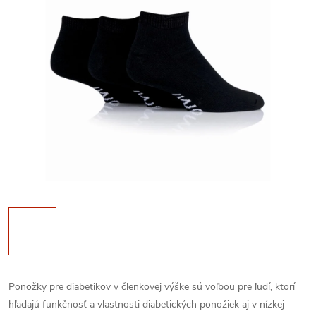
Ponožky pre diabetikov v členkovej výške sú voľbou pre ľudí, ktorí
hľadajú funkčnosť a vlastnosti diabetických ponožiek aj v nízkej