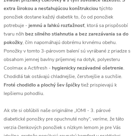
extra širokou a nesťahujúcou konštrukciou
týchto
ponožiek dostane každý diabetik to, čo od ponožiek
potrebuje -
jemnú a ľahkú rozťažnosť
, ktorá sa prispôsobí
tvaru nôh
bez silného stiahnutia a bez zarezávania sa do
pokožky
, čím napomáhajú dobrému krvnému obehu.
Ponožky v tomto 3-párovom balení sú vyrábané z priadze s
obsahom jemnej bavlny príjemnej na dotyk, polyesteru
Coolmax a Actifresh -
hygienicky nezávadné ošetrenie
.
Chodidlá tak ostávajú chladnejšie, čerstvejšie a suchšie.
Froté chodidlo a plochý šev špičky
tiež prispievajú k
lepšiemu pohodliu.
Ak ste si obľúbili naše originálne „IOMI - 3. párové
diabetické ponožky pre opuchnuté nohy“, veríme, že táto
verzia členkových ponožiek s nízkym lemom je pre Vás
ideálna, pretože ponúkajú rovnaký komfort v praktickej