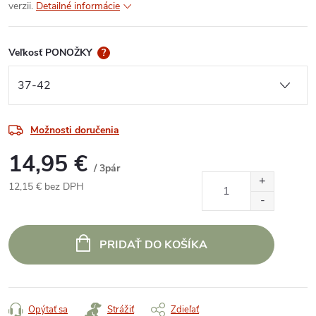
verzii.
Detailné informácie
Veľkosť PONOŽKY
?
Možnosti doručenia
14,95 €
/ 3pár
12,15 € bez DPH
Jednotková
cena:
PRIDAŤ DO KOŠÍKA
Opýtať sa
Strážiť
Zdieľať