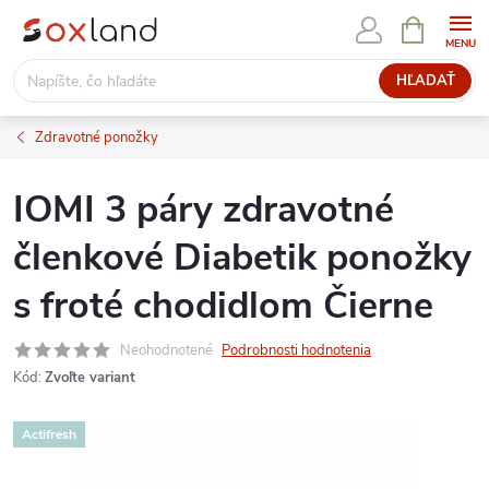
Prejsť
NÁKUPN
KOŠÍK
na
obsah
HĽADAŤ
Zdravotné ponožky
IOMI 3 páry zdravotné
členkové Diabetik ponožky
s froté chodidlom Čierne
Neohodnotené
Podrobnosti hodnotenia
Kód:
Zvoľte variant
Actifresh