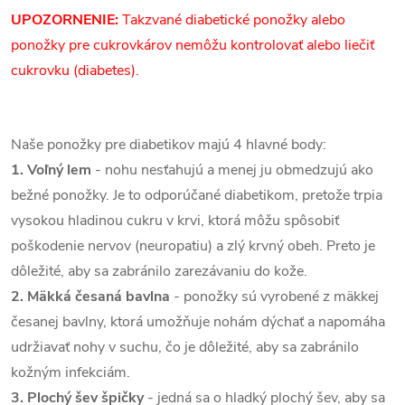
UPOZORNENIE:
Takzvané diabetické ponožky alebo
ponožky pre cukrovkárov nemôžu kontrolovať alebo liečiť
cukrovku (diabetes).
Naše ponožky pre diabetikov majú 4 hlavné body:
1. Voľný lem
- nohu nesťahujú a menej ju obmedzujú ako
bežné ponožky. Je to odporúčané diabetikom, pretože trpia
vysokou hladinou cukru v krvi, ktorá môžu spôsobiť
poškodenie nervov (neuropatiu) a zlý krvný obeh. Preto je
dôležité, aby sa zabránilo zarezávaniu do kože.
2. Mäkká česaná bavlna
- ponožky sú vyrobené z mäkkej
česanej bavlny, ktorá umožňuje nohám dýchať a napomáha
udržiavať nohy v suchu, čo je dôležité, aby sa zabránilo
kožným infekciám.
3. Plochý šev špičky
- jedná sa o hladký plochý šev, aby sa