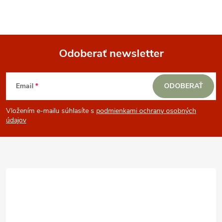
Odoberať newsletter
Z
Email
ODOBERAŤ
á
Vložením e-mailu súhlasíte s
podmienkami ochrany osobných
p
údajov
ä
t
i