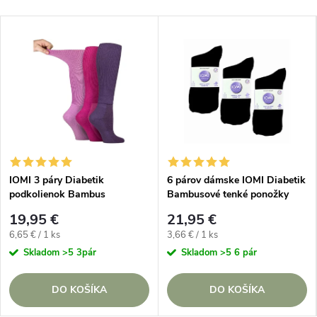
IOMI 3 páry Diabetik
6 párov dámske IOMI Diabetik
podkolienok Bambus
Bambusové tenké ponožky
zdravotný lem bez gumičiek
čierne voľný lem
19,95 €
21,95 €
Fialové
Jednotková
Jednotková
6,65 € / 1 ks
3,66 € / 1 ks
cena:
cena:
Skladom
>5 3pár
Skladom
>5 6 pár
DO KOŠÍKA
DO KOŠÍKA