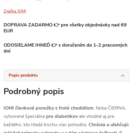
Značka:
IOMI
DOPRAVA ZADARMO 👉 pre všetky objednávky nad 69
EUR
ODOSIELAME IHNEĎ 👉 s doručením do 1-2 pracovných
dní
Popis produktu
Podrobný popis
IOMI členkové ponožky s froté chodidlom
, farba ČIERNA,
vytvorené špeciálne
pre diabetikov
ale vhodné aj pre
každého, kto hľadá trochu viac pohodlia.
Chránia a uľahčujú
zvládať príznaky cukrovky a s tým súvisiace ťažkosti.
S