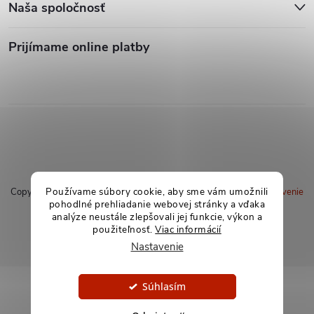
Naša spoločnosť
Prijímame online platby
Používame súbory cookie, aby sme vám umožnili
Copyright 2026
soxland.sk
. Všetky práva vyhradené.
Upraviť nastavenie
pohodlné prehliadanie webovej stránky a vďaka
cookies
analýze neustále zlepšovali jej funkcie, výkon a
použiteľnosť.
Viac informácií
Vytvoril Shoptet
Nastavenie
Súhlasím