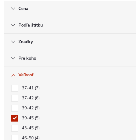
Cena
Podľa štítku
Značky
Pre koho
Veľkosť
37-41
7
37-42
6
39-42
9
39-45
5
43-45
9
46-50
4