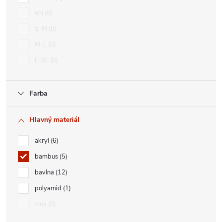
uni
0
S-M
0
M-L
0
L-XL
0
Farba
Hlavný materiál
akryl
6
bambus
5
bavlna
12
polyamid
1
vlna
0