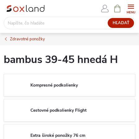
Prejsť
NÁKUPN
KOŠÍK
na
obsah
HĽADAŤ
Zdravotné ponožky
bambus 39-45 hnedá H
Kompresné podkolienky
Cestovné podkolienky Flight
Extra široké ponožky 76 cm