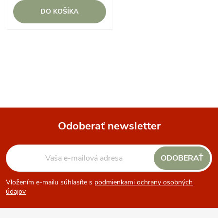
DO KOŠÍKA
O
v
l
á
Odoberať newsletter
d
Z
a
ODOBERAŤ
á
c
Vložením e-mailu súhlasíte s
podmienkami ochrany osobných
p
i
údajov
e