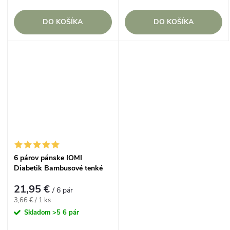
DO KOŠÍKA
DO KOŠÍKA
6 párov pánske IOMI
Diabetik Bambusové tenké
ponožky Tmavé bez gumičiek
21,95 €
/ 6 pár
Jednotková
3,66 € / 1 ks
cena:
Skladom
>5 6 pár