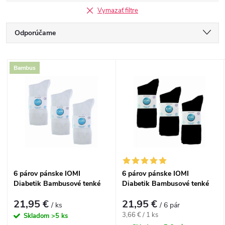
Vymazať filtre
R
Odporúčame
a
Najlacnejšie
V
Bambus
Najdrahšie
d
ý
Najpredávanejšie
e
p
Abecedne
n
i
i
s
6 párov pánske IOMI
6 párov pánske IOMI
e
Diabetik Bambusové tenké
Diabetik Bambusové tenké
p
ponožky Biele voľný lem
ponožky Čierne voľný lem
p
21,95 €
21,95 €
/ ks
/ 6 pár
r
Jednotková
3,66 € / 1 ks
Skladom
>5 ks