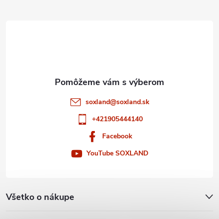
ä
p
t
r
i
v
e
k
y
soxland
@
soxland.sk
v
+421905444140
ý
Facebook
p
YouTube SOXLAND
i
s
Všetko o nákupe
u