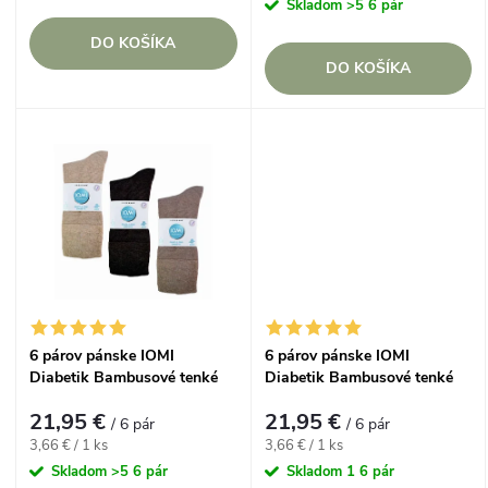
cena:
r
Skladom
>5 6 pár
o
DO KOŠÍKA
o
DO KOŠÍKA
d
d
u
u
k
k
t
t
o
o
6 párov pánske IOMI
6 párov pánske IOMI
v
Diabetik Bambusové tenké
Diabetik Bambusové tenké
v
ponožky Hnedé voľný lem
ponožky Modré voľný lem
21,95 €
21,95 €
/ 6 pár
/ 6 pár
Jednotková
Jednotková
3,66 € / 1 ks
3,66 € / 1 ks
cena:
cena:
Skladom
>5 6 pár
Skladom
1 6 pár