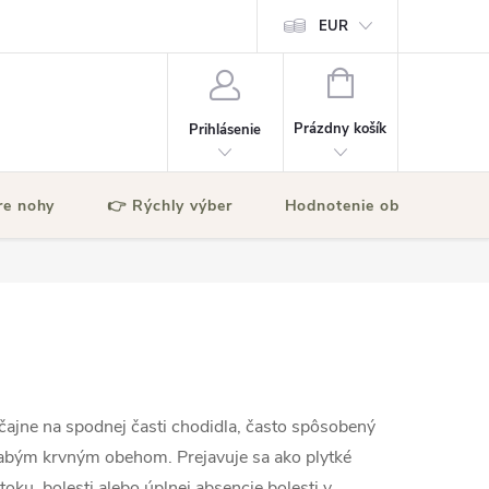
EUR
NÁKUPNÝ
KOŠÍK
Prázdny košík
Prihlásenie
re nohy
👉 Rýchly výber
Hodnotenie obchodu
yčajne na spodnej časti chodidla, často spôsobený
labým krvným obehom. Prejavuje sa ako plytké
oku, bolesti alebo úplnej absencie bolesti v