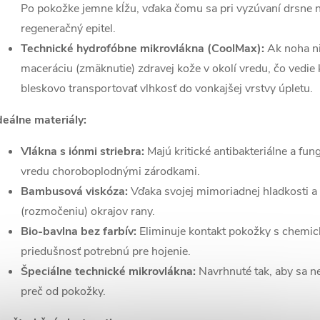
Po pokožke jemne kĺžu, vďaka čomu sa pri vyzúvaní drsne n
regeneračný epitel.
Technické hydrofóbne mikrovlákna (CoolMax):
Ak noha ni
maceráciu (zmäknutie) zdravej kože v okolí vredu, čo vedie
bleskovo transportovať vlhkosť do vonkajšej vrstvy úpletu.
deálne materiály:
Vlákna s iónmi striebra:
Majú kritické antibakteriálne a fung
vredu choroboplodnými zárodkami.
Bambusová viskóza:
Vďaka svojej mimoriadnej hladkosti a 
(rozmočeniu) okrajov rany.
Bio-bavlna bez farbív:
Eliminuje kontakt pokožky s chemi
priedušnosť potrebnú pre hojenie.
Špeciálne technické mikrovlákna:
Navrhnuté tak, aby sa ne
preč od pokožky.