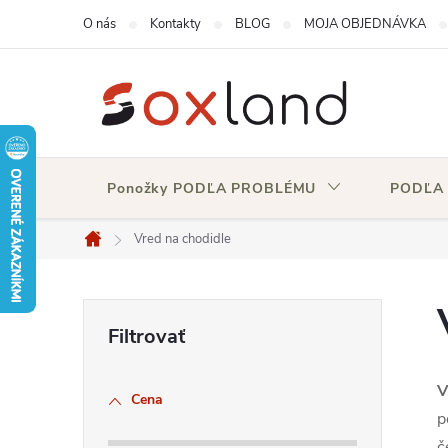
Prejsť
O nás
Kontakty
BLOG
MOJA OBJEDNÁVKA
na
obsah
Ponožky PODĽA PROBLÉMU
PODĽA
Vred na chodidle
Domov
B
o
V
Cena
č
p
č