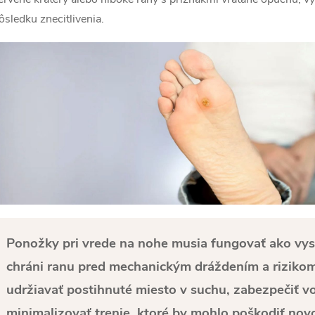
ôsledku znecitlivenia.
Ponožky pri vrede na nohe musia fungovať ako vyso
chráni ranu pred mechanickým dráždením a rizikom 
udržiavať postihnuté miesto v suchu, zabezpečiť voľ
minimalizovať trenie, ktoré by mohlo poškodiť nov