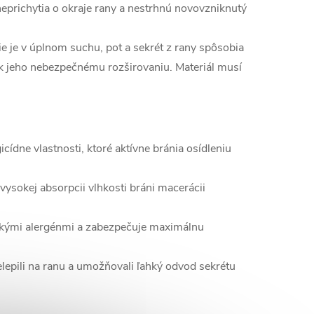
eprichytia o okraje rany a nestrhnú novovzniknutý
e je v úplnom suchu, pot a sekrét z rany spôsobia
 k jeho nebezpečnému rozširovaniu. Materiál musí
icídne vlastnosti, ktoré aktívne bránia osídleniu
vysokej absorpcii vlhkosti bráni macerácii
ckými alergénmi a zabezpečuje maximálnu
lepili na ranu a umožňovali ľahký odvod sekrétu