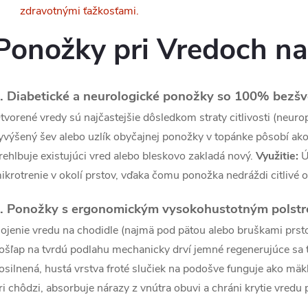
á
zdravotnými ťažkosťami.
d
Ponožky pri
Vredoch na
a
c
. Diabetické a neurologické ponožky so 100% bezš
tvorené vredy sú najčastejšie dôsledkom straty citlivosti (neurop
e
yvýšený šev alebo uzlík obyčajnej ponožky v topánke pôsobí a
rehlbuje existujúci vred alebo bleskovo zakladá nový.
Využitie:
Ú
p
ikrotrenie v okolí prstov, vďaka čomu ponožka nedráždi citlivé 
. Ponožky s ergonomickým vysokohustotným polstr
v
ojenie vredu na chodidle (najmä pod pätou alebo bruškami prstov
k
ošľap na tvrdú podlahu mechanicky drví jemné regenerujúce sa t
y
osilnená, hustá vrstva froté slučiek na podošve funguje ako mäk
ri chôdzi, absorbuje nárazy z vnútra obuvi a chráni krytie vredu
v