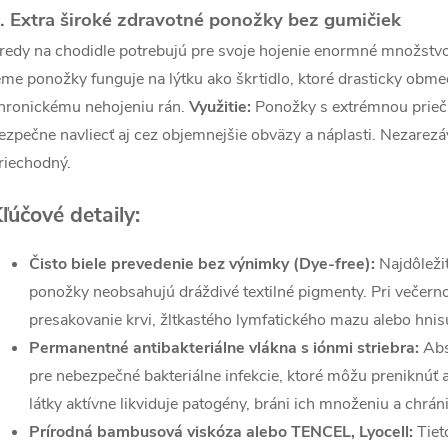
. Extra široké zdravotné ponožky bez gumičiek
ý
redy na chodidle potrebujú pre svoje hojenie enormné množstvo k
p
eme ponožky funguje na lýtku ako škrtidlo, ktoré drasticky obmed
hronickému nehojeniu rán.
Využitie:
Ponožky s extrémnou priečn
ezpečne navliecť aj cez objemnejšie obväzy a náplasti. Nezarezá
s
riechodný.
u
ľúčové detaily:
Čisto biele prevedenie bez výnimky (Dye-free):
Najdôležit
ponožky neobsahujú dráždivé textilné pigmenty. Pri večern
presakovanie krvi, žltkastého lymfatického mazu alebo hnis
Permanentné antibakteriálne vlákna s iónmi striebra:
Abs
pre nebezpečné bakteriálne infekcie, ktoré môžu preniknúť a
látky aktívne likviduje patogény, bráni ich množeniu a chrán
Prírodná bambusová viskóza alebo TENCEL, Lyocell:
Tiet