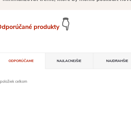
👇
Odporúčané produkty
R
ODPORÚČAME
NAJLACNEJŠIE
NAJDRAHŠIE
a
položiek celkom
d
V
e
ý
n
p