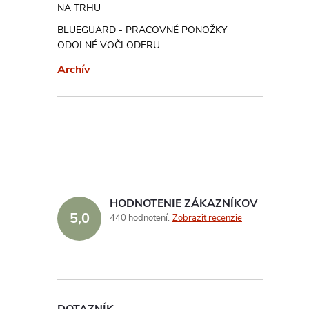
i
NA TRHU
i
BLUEGUARD - PRACOVNÉ PONOŽKY
ODOLNÉ VOČI ODERU
Archív
HODNOTENIE ZÁKAZNÍKOV
5,0
440 hodnotení
Zobraziť recenzie