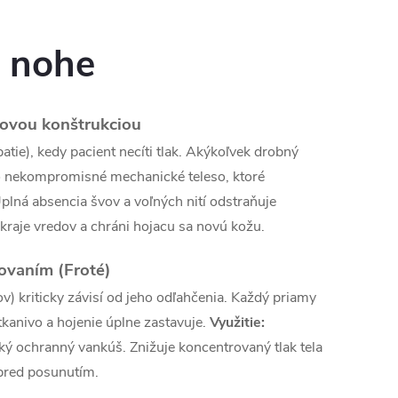
 nohe
vovou konštrukciou
atie), kedy pacient necíti tlak. Akýkoľvek drobný
ko nekompromisné mechanické teleso, ktoré
plná absencia švov a voľných nití odstraňuje
okraje vredov a chráni hojacu sa novú kožu.
ovaním (Froté)
) kriticky závisí od jeho odľahčenia. Každý priamy
kanivo a hojenie úplne zastavuje.
Využitie:
ký ochranný vankúš. Znižuje koncentrovaný tlak tela
 pred posunutím.