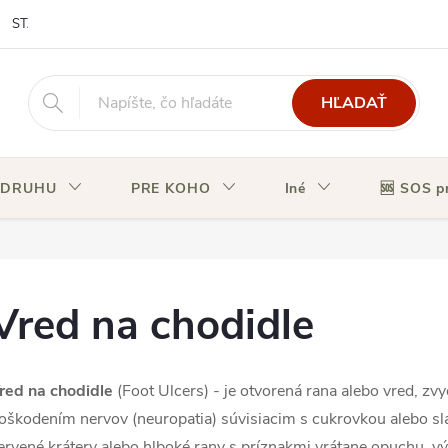
STAV OBJEDNÁVKY
HĽADAŤ
 DRUHU
PRE KOHO
Iné
🆘 SOS p
Vred na chodidle
red na chodidle
(Foot Ulcers) - je otvorená rana alebo vred, zv
oškodením nervov (neuropatia) súvisiacim s cukrovkou alebo s
ervené krátery alebo hlboké rany s príznakmi vrátane opuchu, výt