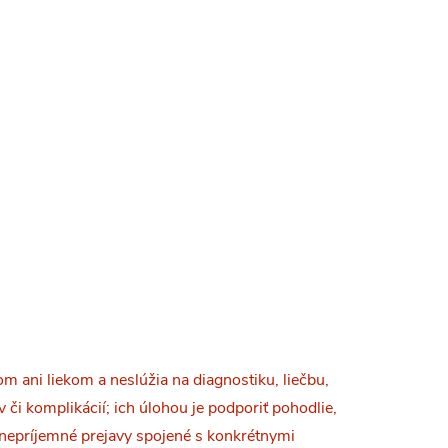
aslúžia
Svieže a pohodlné nohy bez
tlaku od rána až do večera.
5,40 €
/ ks
DETAIL
DETAIL
Momentálne
nedostupné
 ani liekom a neslúžia na diagnostiku, liečbu,
či komplikácií; ich úlohou je podporiť pohodlie,
 nepríjemné prejavy spojené s konkrétnymi