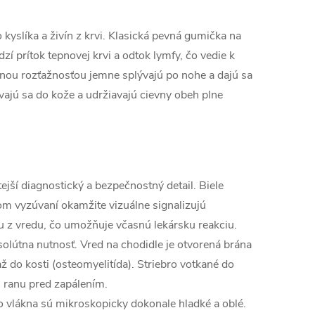
yslíka a živín z krvi. Klasická pevná gumička na
zí prítok tepnovej krvi a odtok lymfy, čo vedie k
ou rozťažnosťou jemne splývajú po nohe a dajú sa
vajú sa do kože a udržiavajú cievny obeh plne
ejší diagnostický a bezpečnostný detail. Biele
om vyzúvaní okamžite vizuálne signalizujú
u z vredu, čo umožňuje včasnú lekársku reakciu.
olútna nutnosť. Vred na chodidle je otvorená brána
ž do kosti (osteomyelitída). Striebro votkané do
i ranu pred zapálením.
o vlákna sú mikroskopicky dokonale hladké a oblé.