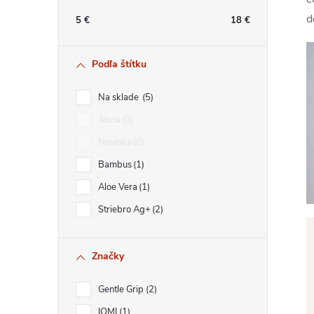
n
d
5
€
18
€
ý
Podľa štítku
p
Na sklade
5
a
Akcia
0
Novinka
0
n
Bambus
1
e
Aloe Vera
1
Striebro Ag+
2
l
Značky
Gentle Grip
2
IOMI
1