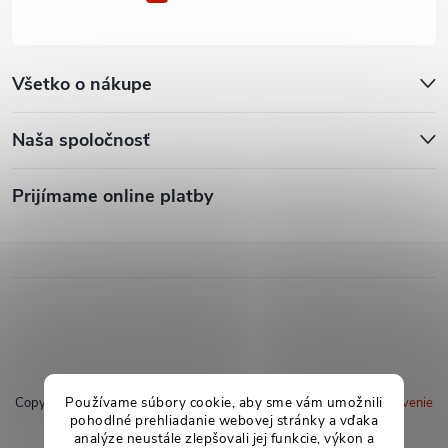
Všetko o nákupe
Naša spoločnosť
Prijímame online platby
Používame súbory cookie, aby sme vám umožnili
Copyright 2026
soxland.sk
. Všetky práva vyhradené.
Upraviť nastavenie
pohodlné prehliadanie webovej stránky a vďaka
cookies
analýze neustále zlepšovali jej funkcie, výkon a