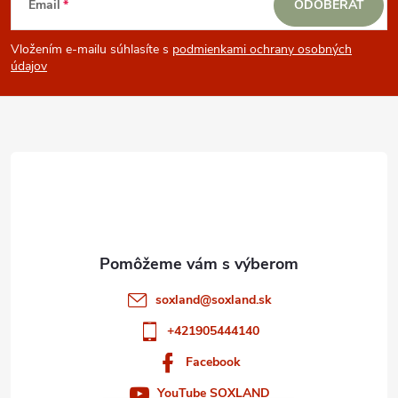
Email
ODOBERAŤ
á
Vložením e-mailu súhlasíte s
podmienkami ochrany osobných
p
údajov
ä
t
i
e
soxland
@
soxland.sk
+421905444140
Facebook
YouTube SOXLAND