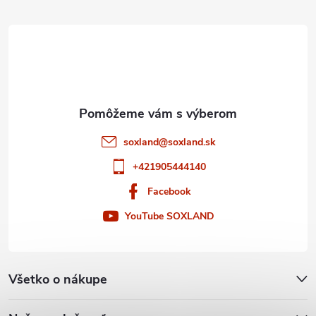
t
i
e
soxland
@
soxland.sk
+421905444140
Facebook
YouTube SOXLAND
Všetko o nákupe