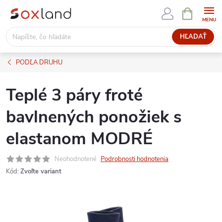
Prejsť
NÁKUPN
KOŠÍK
na
obsah
HĽADAŤ
PODĽA DRUHU
Teplé 3 páry froté
bavlnených ponožiek s
elastanom MODRÉ
Neohodnotené
Podrobnosti hodnotenia
Kód:
Zvoľte variant