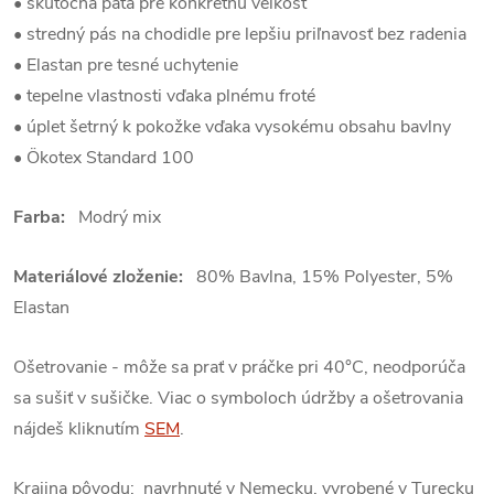
• skutočná päta pre konkrétnu veľkosť
• stredný pás na chodidle pre lepšiu priľnavosť bez radenia
• Elastan pre tesné uchytenie
• tepelne vlastnosti vďaka plnému froté
• úplet šetrný k pokožke vďaka vysokému obsahu bavlny
• Ökotex Standard 100
Farba:
Modrý mix
Materiálové zloženie:
80% Bavlna, 15% Polyester, 5%
Elastan
Ošetrovanie - môže sa prať v práčke pri 40°C, neodporúča
sa sušiť v sušičke. Viac o symboloch údržby a ošetrovania
nájdeš kliknutím
SEM
.
Krajina pôvodu: navrhnuté v Nemecku, vyrobené v Turecku