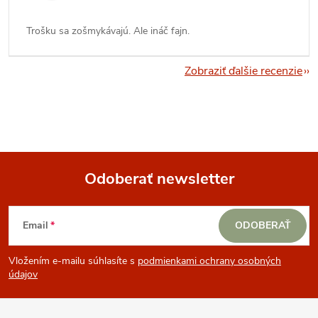
Trošku sa zošmykávajú. Ale ináč fajn.
Zobraziť ďalšie recenzie
Odoberať newsletter
Z
Email
ODOBERAŤ
á
Vložením e-mailu súhlasíte s
podmienkami ochrany osobných
p
údajov
ä