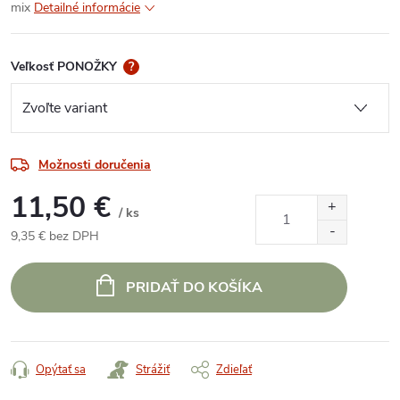
mix
Detailné informácie
Veľkosť PONOŽKY
?
Možnosti doručenia
11,50 €
/ ks
9,35 € bez DPH
Jednotková
cena:
PRIDAŤ DO KOŠÍKA
Opýtať sa
Strážiť
Zdieľať