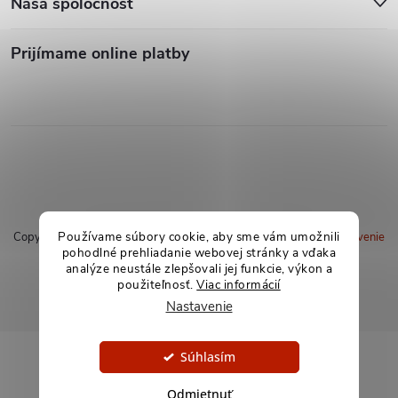
Naša spoločnosť
Prijímame online platby
Používame súbory cookie, aby sme vám umožnili
Copyright 2026
soxland.sk
. Všetky práva vyhradené.
Upraviť nastavenie
pohodlné prehliadanie webovej stránky a vďaka
cookies
analýze neustále zlepšovali jej funkcie, výkon a
použiteľnosť.
Viac informácií
Vytvoril Shoptet
Nastavenie
Súhlasím
Odmietnuť