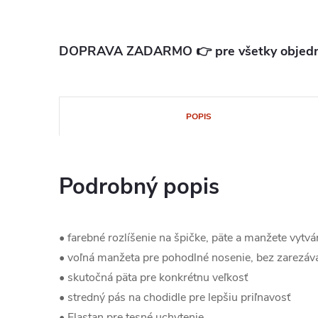
DOPRAVA ZADARMO 👉 pre všetky objedn
POPIS
Podrobný popis
• farebné rozlíšenie na špičke, päte a manžete vyt
• voľná manžeta pre pohodlné nosenie, bez zarezáv
• skutočná päta pre konkrétnu veľkosť
• stredný pás na chodidle pre lepšiu priľnavosť
• Elastan pre tesné uchytenie