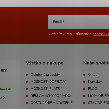
Email
Vložením e-mailu súhlasíte s
podmienka
Všetko o nákupe
Naša spolo
Obľúbené produkty
O nás
MOŽNOSTI DOPRAVY
Kontakty
MOŽNOSTI PLATBY
BLOG
land.sk
REKLAMAČNÝ PORIADOK
MOJA OBJE
140
ODSTÚPENIE A VRÁTENIE
STAV OBJED