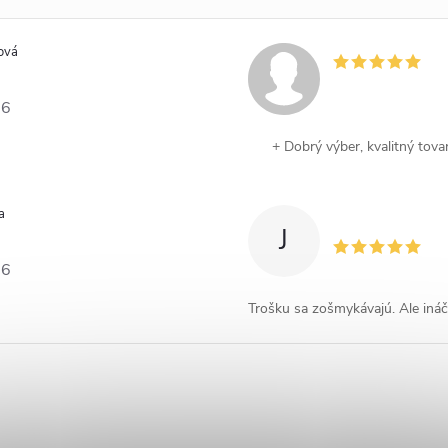
ová
26
+ Dobrý výber, kvalitný tova
a
J
26
Trošku sa zošmykávajú. Ale ináč 