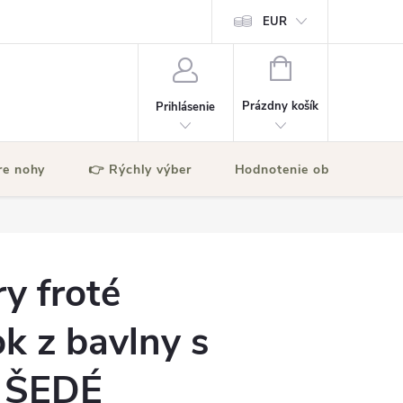
EUR
NÁKUPNÝ
KOŠÍK
Prázdny košík
Prihlásenie
re nohy
👉 Rýchly výber
Hodnotenie obchodu
ry froté
k z bavlny s
 ŠEDÉ