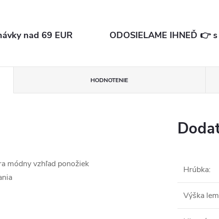
ávky nad 69 EUR
ODOSIELAME IHNEĎ 👉 s d
HODNOTENIE
Dodat
vára módny vzhľad ponožiek
Hrúbka
:
ania
Výška le