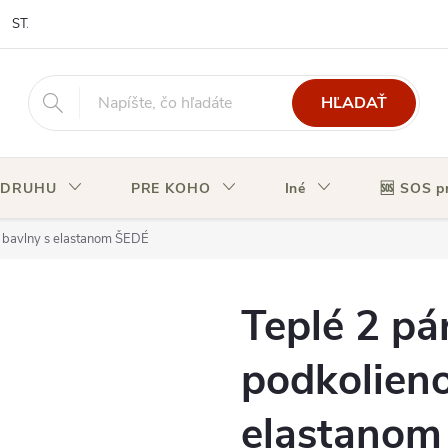
STAV OBJEDNÁVKY
HĽADAŤ
 DRUHU
PRE KOHO
Iné
🆘 SOS p
z bavlny s elastanom ŠEDÉ
Teplé 2 pá
podkolieno
elastanom