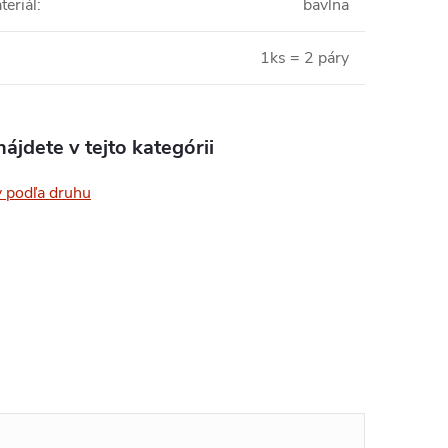
teriál
:
bavlna
1ks = 2 páry
ájdete v tejto kategórii
 podľa druhu