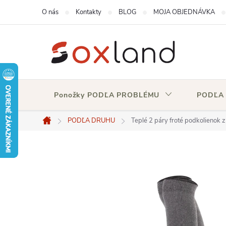
Prejsť
O nás
Kontakty
BLOG
MOJA OBJEDNÁVKA
na
obsah
Ponožky PODĽA PROBLÉMU
PODĽA
PODĽA DRUHU
Teplé 2 páry froté podkolienok 
Domov