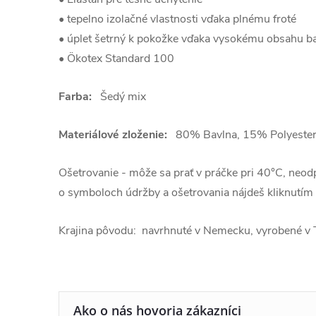
• tepelno izolačné vlastnosti vďaka plnému froté
• úplet šetrný k pokožke vďaka vysokému obsahu b
• Ökotex Standard 100
Farba:
Šedý mix
Materiálové zloženie:
80% Bavlna, 15% Polyester
Ošetrovanie - môže sa prať v práčke pri 40°C, neodp
o symboloch údržby a ošetrovania nájdeš kliknutím
Krajina pôvodu: navrhnuté v Nemecku, vyrobené v 