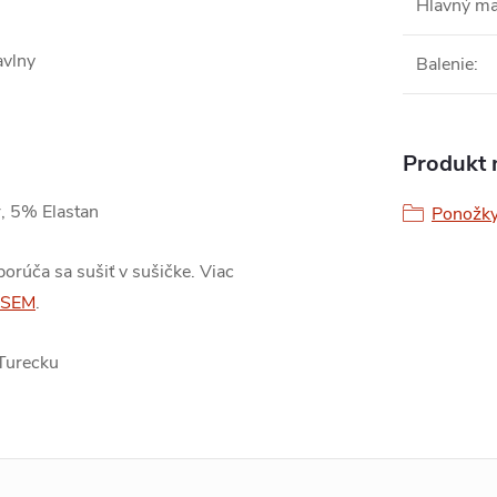
Hlavný ma
avlny
Balenie
:
Produkt n
, 5% Elastan
Ponožky
orúča sa sušiť v sušičke. Viac
SEM
.
Turecku