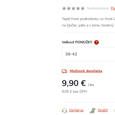
Neohodnotené
Po
Teplé froté podkolienky vo froté
na špičke, päte a v leme, farebn
Veľkosť PONOŽKY
?
Možnosti doručenia
9,90 €
/ ks
8,05 € bez DPH
Jednotková
cena:
Opýtať sa
Strážiť