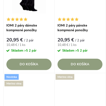
k
t
t
o
o
IOMI 2 páry dámske
IOMI 2 páry pánske
v
kompresné ponožky
kompresné ponožky
v
ENERGISING 40 DEN, veľ. 37-
ENERGISING 40 DEN veľ. 39-
20,95 €
20,95 €
41
45
/ 2 pár
/ 2 pár
Jednotková
Jednotková
10,48 € / 1 ks
10,48 € / 1 ks
cena:
cena:
Skladom
>5 2 pár
Skladom
>5 2 pár
DO KOŠÍKA
DO KOŠÍKA
Novinka
Merino vlna
Merino vlna