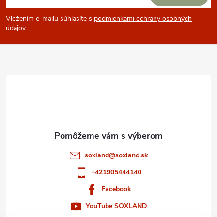
á
Vložením e-mailu súhlasíte s
podmienkami ochrany osobných
p
údajov
ä
t
i
e
soxland
@
soxland.sk
+421905444140
Facebook
YouTube SOXLAND