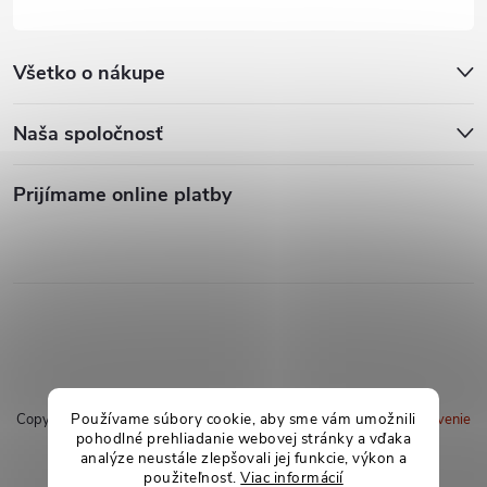
Všetko o nákupe
Naša spoločnosť
Prijímame online platby
Používame súbory cookie, aby sme vám umožnili
Copyright 2026
soxland.sk
. Všetky práva vyhradené.
Upraviť nastavenie
pohodlné prehliadanie webovej stránky a vďaka
cookies
analýze neustále zlepšovali jej funkcie, výkon a
použiteľnosť.
Viac informácií