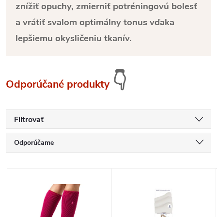
znížiť opuchy, zmierniť potréningovú bolesť
a vrátiť svalom optimálny tonus vďaka
lepšiemu okysličeniu tkanív.
👇
Odporúčané produkty
Filtrovať
R
Odporúčame
a
Najlacnejšie
V
Najdrahšie
d
ý
Najpredávanejšie
e