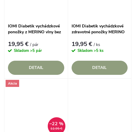
IOMI Diabetik vychádzkové
IOMI Diabetik vychádzkové
ponožky z MERINO vlny bez
zdravotné ponožky MERINO
gumičiek Modré
vlna bez gumičiek
19,95 €
19,95 €
/ pár
/ ks
Skladom
>5 pár
Skladom
>5 ks
DETAIL
DETAIL
Akcia
–22 %
12,95 €