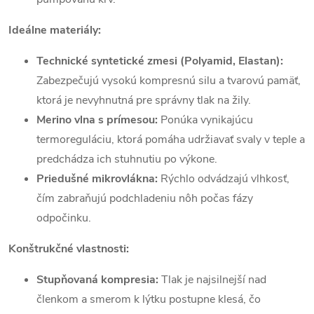
Ideálne materiály:
Technické syntetické zmesi (Polyamid, Elastan):
Zabezpečujú vysokú kompresnú silu a tvarovú pamäť,
ktorá je nevyhnutná pre správny tlak na žily.
Merino vlna s prímesou:
Ponúka vynikajúcu
termoreguláciu, ktorá pomáha udržiavať svaly v teple a
predchádza ich stuhnutiu po výkone.
Priedušné mikrovlákna:
Rýchlo odvádzajú vlhkosť,
čím zabraňujú podchladeniu nôh počas fázy
odpočinku.
Konštrukčné vlastnosti:
Stupňovaná kompresia:
Tlak je najsilnejší nad
členkom a smerom k lýtku postupne klesá, čo