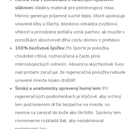
vláknom:
Ideálny materiál pre potréningový relax.
Merino generuje príjemné suché teplo, ktoré upokojuje
unavené kĺby a šľachy, bleskovo odvádza zvyškovú
vlhkosť a prirodzene potláča vznik pachov, ak musíte v
ponožkách absolvovať dlhú cestu domov z pretekov.
100% bezšvová špička:
Po športe je pokožka
chodidiel citlivá, rozhorúčená a často plná
mikroskopických odrenín. Absencia akýchkoľvek švov
nad prstami zaručuje, že regeneračná ponožka nebude
unavené miesta nijako dráždiť.
Široký a anatomicky upravený horný lem:
Pri
regeneračných podkolienkach je kľúčové, aby vrchný
lem pod kolenom držal bezpečne na mieste, no
nesmie sa zarezať do kože ako škrtidlo. Správny lem
rovnomerne rozkladá tlak, aby nezablokoval
pumpovanú krv.