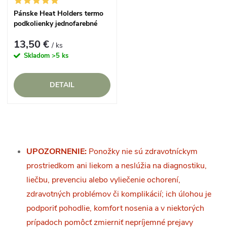
Pánske Heat Holders termo
podkolienky jednofarebné
13,50 €
/ ks
Skladom
>5 ks
DETAIL
O
v
UPOZORNENIE:
Ponožky nie sú zdravotníckym
prostriedkom ani liekom a neslúžia na diagnostiku,
l
liečbu, prevenciu alebo vyliečenie ochorení,
á
zdravotných problémov či komplikácií; ich úlohou je
podporiť pohodlie, komfort nosenia a v niektorých
d
prípadoch pomôcť zmierniť nepríjemné prejavy