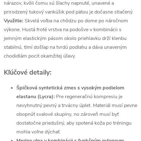
nárazov, kvôli čomu sú šľachy napnuté, unavené a
prirodzený tukový vankúšik pod pätou je dočasne stlačený.
Využitie:
Skvelá voľba na chôdzu po dome po náročnom
výkone. Hustá froté vrstva na podošve v kombinácii s
jemným elastickým pásom okolo priehlavku drží klenbu
stabilnú, tlmí došľap na tvrdú podlahu a dáva unaveným
chodidlám pocit okamžitej úľavy.
Kľúčové detaily:
Špičková syntetická zmes s vysokým podielom
elastanu (Lycra):
Pre regeneračnú kompresiu je
nevyhnutný pevný a trvácny úplet. Materiál musí pevne
obopnúť svalové skupiny, no zároveň musí byť
dostatočne priedušný, aby spotená koža po tréningu
mohla voľne dýchať.
Merino vlna v kombinácii s funkčným nylonovm