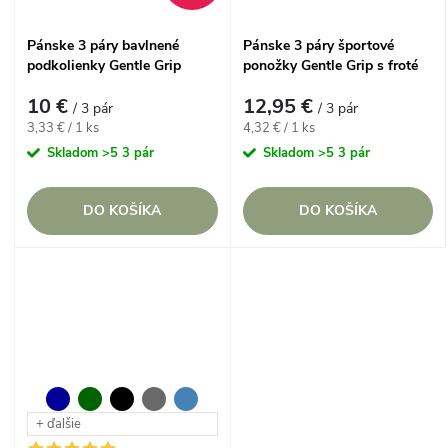
Pánske 3 páry bavlnené
Pánske 3 páry športové
podkolienky Gentle Grip
ponožky Gentle Grip s froté
Čierne lem bez gumičiek
chodidlom BIELE
10 €
12,95 €
/ 3 pár
/ 3 pár
Jednotková
Jednotková
3,33 € / 1 ks
4,32 € / 1 ks
cena:
cena:
Skladom
>5 3 pár
Skladom
>5 3 pár
DO KOŠÍKA
DO KOŠÍKA
+ ďalšie