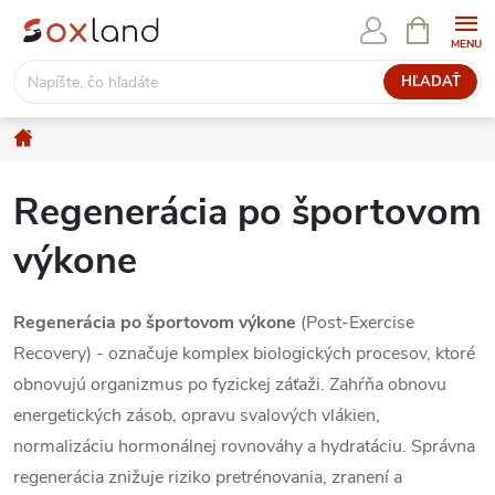
Prejsť
NÁKUPN
KOŠÍK
na
obsah
HĽADAŤ
Domov
Regenerácia po športovom
výkone
Regenerácia po športovom výkone
(Post-Exercise
Recovery) - označuje komplex biologických procesov, ktoré
obnovujú organizmus po fyzickej záťaži. Zahŕňa obnovu
energetických zásob, opravu svalových vlákien,
normalizáciu hormonálnej rovnováhy a hydratáciu. Správna
regenerácia znižuje riziko pretrénovania, zranení a