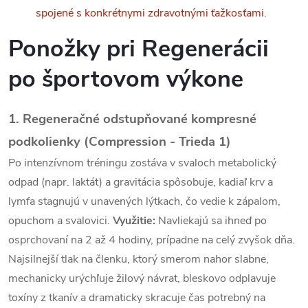
a
spojené s konkrétnymi zdravotnými ťažkosťami.
c
Ponožky pri
Regenerácii
i
po športovom výkone
e
p
1. Regeneračné odstupňované kompresné
podkolienky (Compression - Trieda 1)
r
Po intenzívnom tréningu zostáva v svaloch metabolický
v
odpad (napr. laktát) a gravitácia spôsobuje, kadiaľ krv a
k
lymfa stagnujú v unavených lýtkach, čo vedie k zápalom,
opuchom a svalovici.
Využitie:
Navliekajú sa ihneď po
y
osprchovaní na 2 až 4 hodiny, prípadne na celý zvyšok dňa.
v
Najsilnejší tlak na členku, ktorý smerom nahor slabne,
mechanicky urýchľuje žilový návrat, bleskovo odplavuje
ý
toxíny z tkanív a dramaticky skracuje čas potrebný na