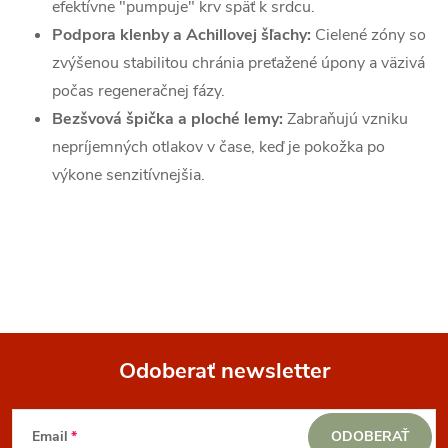
efektívne "pumpuje" krv späť k srdcu.
Podpora klenby a Achillovej šľachy:
Cielené zóny so
zvýšenou stabilitou chránia preťažené úpony a väzivá
počas regeneračnej fázy.
Bezšvová špička a ploché lemy:
Zabraňujú vzniku
nepríjemných otlakov v čase, keď je pokožka po
výkone senzitívnejšia.
Odoberať newsletter
Z
Email
ODOBERAŤ