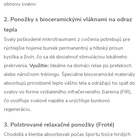
p
obnovu svalov.
i
2. Ponožky s bioceramickými vláknami na odraz
s
tepla
u
Svaly poškodené mikrotraumami z cvičenia potrebujú pre
rýchlejšie hojenie buniek permanentný a hlboký prísun
kyslíka a živín, čo sa dá dosiahnuť stimuláciou lokálneho
prekrvenia.
Využitie:
Ideálne na domáci relax po pretekoch
alebo náročnom tréningu. Špeciálne bioceramické materiály
absorbujú prirodzené teplo vášho tela a odrážajú ho späť do
svalov vo forme vzdialeného infračerveného žiarenia (FIR),
čo uvoľňuje svalové napätie a urýchľuje bunkovú
regeneráciu..
3. Polstrované relaxačné ponožky (Froté)
Chodidlá a klenba absorbovali počas športu tisíce tvrdých