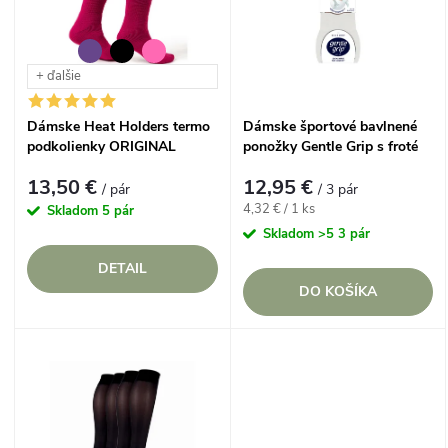
p
Abecedne
n
i
+ ďalšie
i
s
Dámske Heat Holders termo
Dámske športové bavlnené
e
podkolienky ORIGINAL
ponožky Gentle Grip s froté
p
chodidlom 3 páry BIELE
p
13,50 €
12,95 €
/ pár
/ 3 pár
r
Jednotková
4,32 € / 1 ks
Skladom
5 pár
cena:
r
Skladom
>5 3 pár
o
DETAIL
o
DO KOŠÍKA
d
d
u
u
k