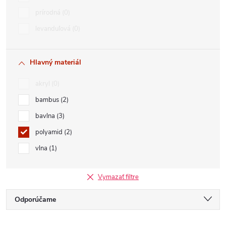
prírodná
0
levanduľová
0
Hlavný materiál
akryl
0
bambus
2
bavlna
3
polyamid
2
vlna
1
Vymazať filtre
R
Odporúčame
Najlacnejšie