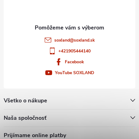
i
v
e
k
y
soxland
@
soxland.sk
v
+421905444140
ý
Facebook
p
YouTube SOXLAND
i
s
Všetko o nákupe
u
Naša spoločnosť
Prijímame online platby