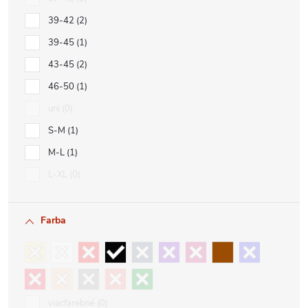
39-42
2
39-45
1
43-45
2
46-50
1
uni
0
S-M
1
M-L
1
L-XL
0
Farba
viacfarebné
0