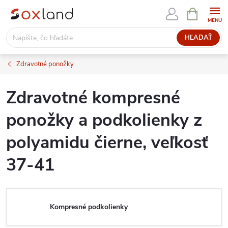
Prejsť
NÁKUPN
KOŠÍK
na
obsah
HĽADAŤ
Zdravotné ponožky
Zdravotné kompresné
ponožky a podkolienky z
polyamidu čierne, veľkosť
37-41
Kompresné podkolienky