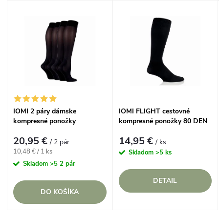
a
V
Najdrahšie
d
ý
Najpredávanejšie
e
p
Abecedne
n
i
i
s
IOMI 2 páry dámske
IOMI FLIGHT cestovné
e
kompresné ponožky
kompresné ponožky 80 DEN
p
ENERGISING 40 DEN, veľ. 37-
Čierne
p
20,95 €
14,95 €
41
/ 2 pár
/ ks
r
Jednotková
10,48 € / 1 ks
Skladom
>5 ks
cena:
r
Skladom
>5 2 pár
o
DETAIL
o
DO KOŠÍKA
d