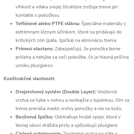
vlhkosť a vďaka svojej štruktúre znižuje trenie pri
kontakte s pokožkou.
Teflónové alebo PTFE vlákna:
Špeciálne materiály s
extrémnym kĺznym účinkom, ktoré sa pridávajú do
kritických zón (päta, špička) na elimináciu trenia.
Prímesi elastanu:
Zabezpečujú, že ponožka tesne
prilieha a nehýbe sa voči pokožke, čo je hlavná príčina
vzniku pľuzgierov.
Konštrukčné vlastnosti:
Dvojvrstvový systém (Double Layer):
Vnútorná
vrstva sa hýbe s nohou a vonkajšia s topánkou, čím sa
trenie prenáša medzi vrstvy ponožky a nie na kožu.
Bezšvová špička:
Odstraňuje hrubé spoje, ktoré v
tesnej obuvi dráždia prsty a spôsobujú pľuzgiere.
Cielené polstrovanie:
Zosilnená vrstva na päte a