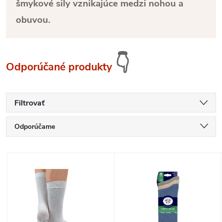
šmykové sily vznikajúce medzi nohou a
obuvou.
👇
Odporúčané produkty
Filtrovať
R
Odporúčame
a
Najlacnejšie
V
Najdrahšie
d
ý
Najpredávanejšie
e
p
Abecedne