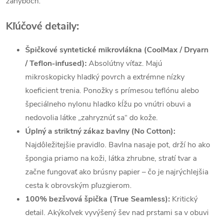
záhyboch.
Kľúčové detaily:
Špičkové syntetické mikrovlákna (CoolMax / Dryarn
/ Teflon-infused):
Absolútny víťaz. Majú
mikroskopicky hladký povrch a extrémne nízky
koeficient trenia. Ponožky s prímesou teflónu alebo
špeciálneho nylonu hladko kĺžu po vnútri obuvi a
nedovolia látke „zahryznúť sa“ do kože.
Úplný a striktný zákaz bavlny (No Cotton):
Najdôležitejšie pravidlo. Bavlna nasaje pot, drží ho ako
špongia priamo na koži, látka zhrubne, stratí tvar a
začne fungovať ako brúsny papier – čo je najrýchlejšia
cesta k obrovským pľuzgierom.
100% bezšvová špička (True Seamless):
Kritický
detail. Akýkoľvek vyvýšený šev nad prstami sa v obuvi