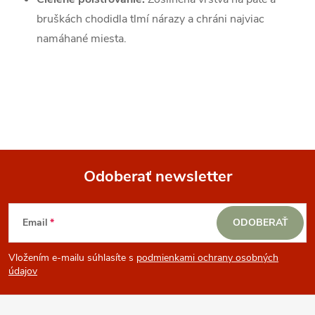
bruškách chodidla tlmí nárazy a chráni najviac
namáhané miesta.
Odoberať newsletter
Z
Email
ODOBERAŤ
á
Vložením e-mailu súhlasíte s
podmienkami ochrany osobných
p
údajov
ä