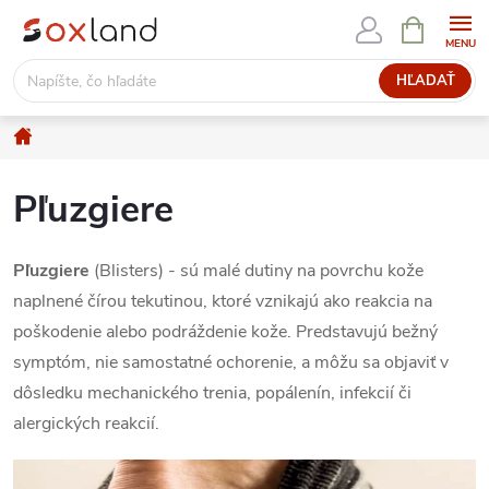
Prejsť
NÁKUPN
KOŠÍK
na
obsah
HĽADAŤ
Domov
Pľuzgiere
Pľuzgiere
(Blisters) - sú malé dutiny na povrchu kože
naplnené čírou tekutinou, ktoré vznikajú ako reakcia na
poškodenie alebo podráždenie kože. Predstavujú bežný
symptóm, nie samostatné ochorenie, a môžu sa objaviť v
dôsledku mechanického trenia, popálenín, infekcií či
alergických reakcií.