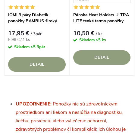
IOMI 3 páry Diabetik
Pánske Heat Holders ULTRA
ponožky BAMBUS široký
LITE tenké termo ponožky
zdravotný lem Biele
farebné
17,95 €
10,50 €
/ 3pár
/ ks
Jednotková
5,98 € / 1 ks
Skladom
>5 ks
cena:
Skladom
>5 3pár
DETAIL
DETAIL
O
v
UPOZORNENIE:
Ponožky nie sú zdravotníckym
prostriedkom ani liekom a neslúžia na diagnostiku,
l
liečbu, prevenciu alebo vyliečenie ochorení,
á
zdravotných problémov či komplikácií; ich úlohou je