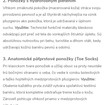
2. Ponožky s hydrofóbnym pletením
ý
Vlhkom zmäknutá pokožka (macerovaná koža) stráca svoju
p
prirodzenú pevnosť a je až štyrikrát náchylnejšia na vznik
i
pľuzgierov ako pokožka, ktorá je udržiavaná v úplnom
suchu.
Využitie:
Technické funkčné materiály bleskovo
s
odvádzajú pot preč od tela do vonkajších štruktúr úpletu. Sú
u
absolútnou nutnosťou pri behu, turistike a dlhom státi, kedy
udržiavajú kožnú bariéru pevnú a odolnú.
3. Anatomické päťprstové ponožky (Toe Socks)
Pri klasickom tvare ponožiek a užšej obuvi sa prsty neustále
trú bočnými stranami o seba, čo vedie k vzniku bolestivých
a ťažko hojiteľných medziprstových pľuzgierov.
Využitie:
Obalenie každého prsta zvlášť vytvára spoľahlivú textilnú
bariéru, ktorá kompletne odstraňuje trenie koža o kožu.
Zároveň pohlcuje vlhkosť priamo v medziprstových