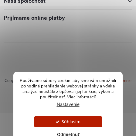
Naša spoločnosť
Prijímame online platby
Používame súbory cookie, aby sme vám umožnili
Copyright 2026
soxland.sk
. Všetky práva vyhradené.
Upraviť nastavenie
pohodlné prehliadanie webovej stránky a vďaka
cookies
analýze neustále zlepšovali jej funkcie, výkon a
použiteľnosť.
Viac informácií
Vytvoril Shoptet
Nastavenie
Súhlasím
Odmietnuť