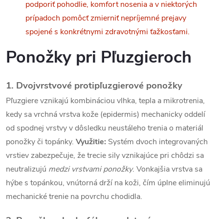
podporiť pohodlie, komfort nosenia a v niektorých
d
prípadoch pomôcť zmierniť nepríjemné prejavy
a
spojené s konkrétnymi zdravotnými ťažkosťami.
c
Ponožky pri
Pľuzgieroch
i
e
1. Dvojvrstvové protipľuzgierové ponožky
Pľuzgiere vznikajú kombináciou vlhka, tepla a mikrotrenia,
p
kedy sa vrchná vrstva kože (epidermis) mechanicky oddelí
r
od spodnej vrstvy v dôsledku neustáleho trenia o materiál
ponožky či topánky.
Využitie:
Systém dvoch integrovaných
v
vrstiev zabezpečuje, že trecie sily vznikajúce pri chôdzi sa
k
neutralizujú
medzi vrstvami ponožky
. Vonkajšia vrstva sa
y
hýbe s topánkou, vnútorná drží na koži, čím úplne eliminujú
mechanické trenie na povrchu chodidla.
v