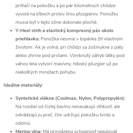
pritlačí na pokožku a po pár kilometroch chôdze
vyvolá na kĺboch prstov líniu pľuzgierov. Ponožky
musia byť v tejto zóne dokonale ploché.
Y-Heel strih a elastický kompresný pás okolo
priehlavku:
Ponožka nesmie v topánke žiť vlastným
životom. Ak je voľná, pri chôdzi sa zošmykne z päty
alebo zhrnie pod prstami. Vzniknutý záhyb látky pod
váhou tela vytvorí masívny, hlboký pľuzgier už po
niekoľkých minútach pohybu.
Ideálne materiály:
Syntetické vlákna (Coolmax, Nylon, Polypropylén):
Na rozdiel od čistej bavlny nenasakujú vlhkosť, ale
odvádzajú ju preč, čím udržujú pokožku tvrdú a
odolnú.
Merino vlna:
Má prirodzenú schopnosť regulovať