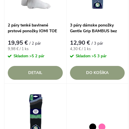
n
i
i
s
2 páry tenké bavlnené
3 páry dámske ponožky
e
prstové ponožky IOMI TOE
Gentle Grip BAMBUS bez
p
Biele
gumičiek s froté chodidlom
p
19,95 €
12,90 €
MIX
/ 2 pár
/ 3 pár
r
Jednotková
Jednotková
9,98 € / 1 ks
4,30 € / 1 ks
cena:
cena:
r
Skladom
>5 2 pár
Skladom
>5 3 pár
o
o
DETAIL
DO KOŠÍKA
d
d
u
u
k
k
t