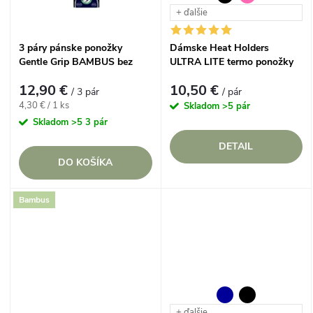
t
+ ďalšie
o
o
3 páry pánske ponožky
Dámske Heat Holders
v
Gentle Grip BAMBUS bez
ULTRA LITE termo ponožky
v
gumičiek froté chodidlo
jednofarebné
12,90 €
10,50 €
TMAVÉ
/ 3 pár
/ pár
Jednotková
4,30 € / 1 ks
Skladom
>5 pár
cena:
Skladom
>5 3 pár
DETAIL
DO KOŠÍKA
Bambus
+ ďalšie