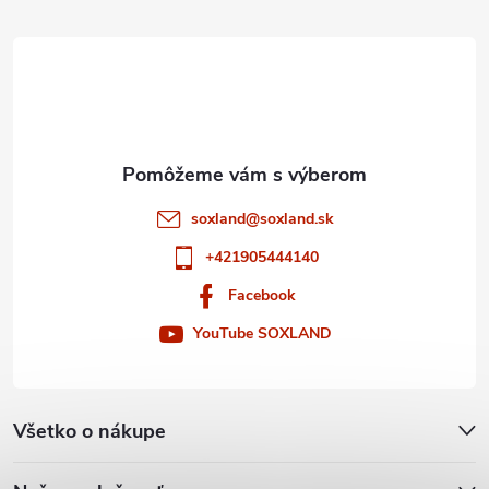
t
i
e
soxland
@
soxland.sk
+421905444140
Facebook
YouTube SOXLAND
Všetko o nákupe