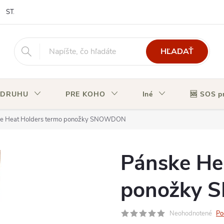
STAV OBJEDNÁVKY
HĽADAŤ
 DRUHU
PRE KOHO
Iné
🆘 SOS p
e Heat Holders termo ponožky SNOWDON
Pánske He
ponožky
Neohodnotené
Po