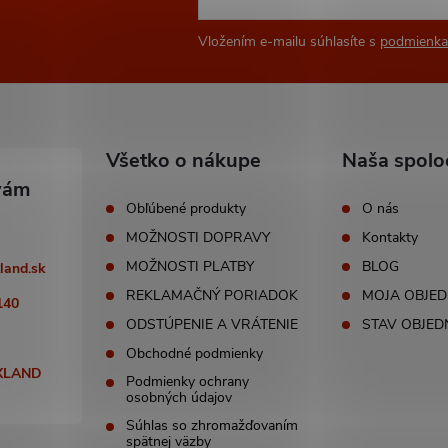
Vložením e-mailu súhlasíte s
podmienka
Všetko o nákupe
Naša spolo
Obľúbené produkty
O nás
MOŽNOSTI DOPRAVY
Kontakty
MOŽNOSTI PLATBY
BLOG
land.sk
REKLAMAČNÝ PORIADOK
MOJA OBJE
140
ODSTÚPENIE A VRÁTENIE
STAV OBJED
Obchodné podmienky
XLAND
Podmienky ochrany
osobných údajov
Súhlas so zhromažďovaním
spätnej väzby