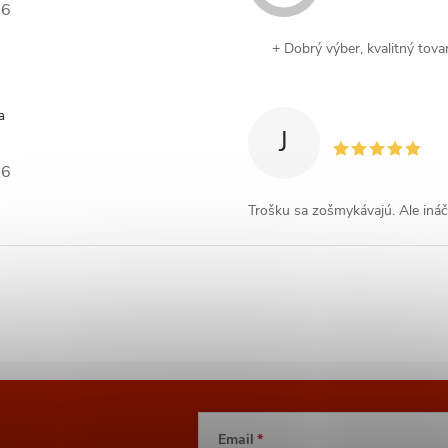
26
+ Dobrý výber, kvalitný tova
a
J
26
Trošku sa zošmykávajú. Ale ináč 
Email