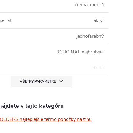
čierna, modrá
teriál
:
akryl
jednofarebný
ORIGINAL najhrubšie
hrubá
VŠETKY PARAMETRE
ájdete v tejto kategórii
LDERS najteplejšie termo ponožky na trhu