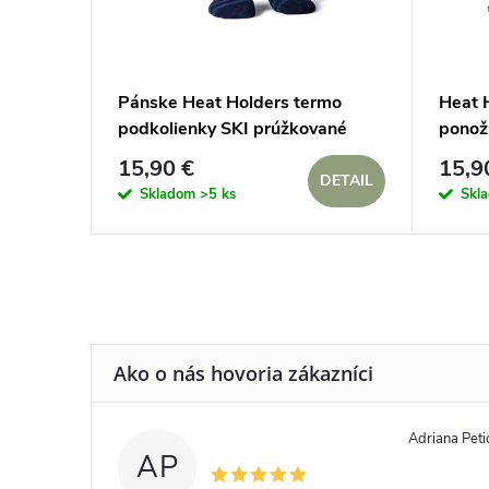
Pánske Heat Holders termo
Heat 
podkolienky SKI prúžkované
ponož
Zlatý
15,90 €
15,9
DETAIL
Skladom
>5 ks
Skl
Adriana Peti
AP