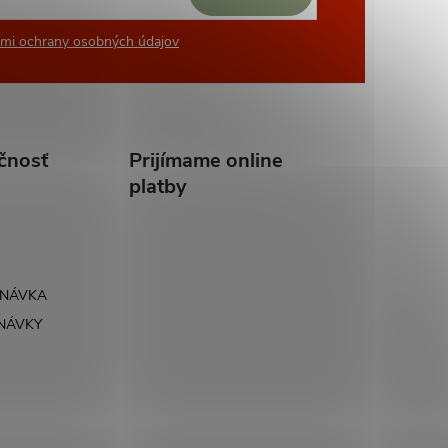
mi ochrany osobných údajov
čnosť
Prijímame online
platby
DNÁVKA
NÁVKY