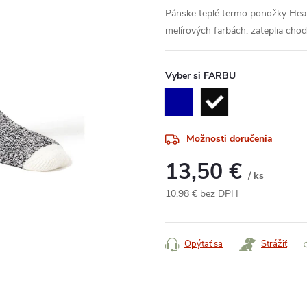
Pánske teplé termo ponožky He
melírových farbách, zateplia chod
Vyber si FARBU
Možnosti doručenia
13,50 €
/ ks
10,98 € bez DPH
Jednotková
cena:
Opýtať sa
Strážiť