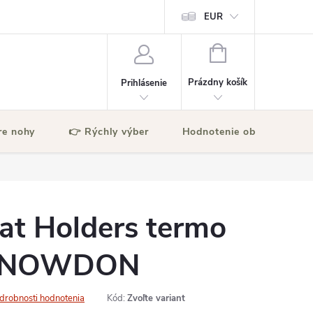
EUR
NÁKUPNÝ
KOŠÍK
Prázdny košík
Prihlásenie
re nohy
👉 Rýchly výber
Hodnotenie obchodu
at Holders termo
 SNOWDON
drobnosti hodnotenia
Kód:
Zvoľte variant