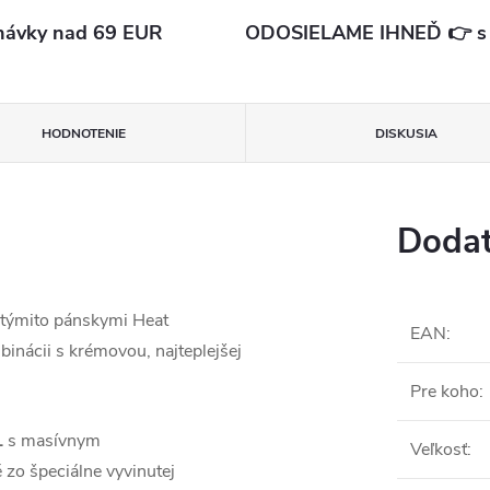
ávky nad 69 EUR
ODOSIELAME IHNEĎ 👉 s d
HODNOTENIE
DISKUSIA
Dodat
týmito pánskymi Heat
EAN
:
nácii s krémovou, najteplejšej
Pre koho
:
L
s masívnym
Veľkosť
:
zo špeciálne vyvinutej