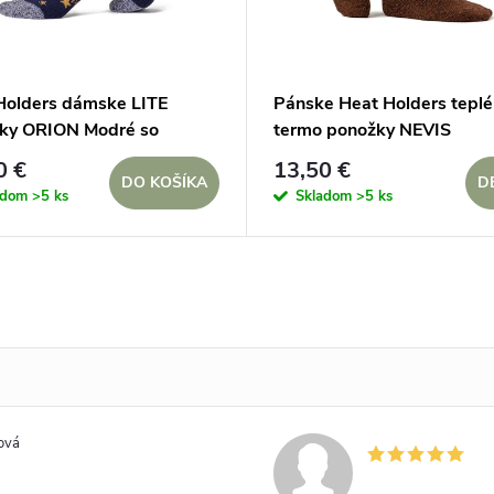
Holders dámske LITE
Pánske Heat Holders teplé
ky ORION Modré so
termo ponožky NEVIS
mi hviezdičkami
0 €
13,50 €
DO KOŠÍKA
D
adom
>5 ks
Skladom
>5 ks
ová