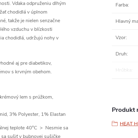
osti.
Vďaka odpruženiu dlhým
Farba
:
žať chodidlá v úplnom
né, takže je nielen senzačne
Hlavný ma
lého vzduchu v blízkosti
Vzor
:
nia chodidlá, udržujú nohy v
Druh
:
vhodné aj pre diabetikov,
Hrúbka
:
lémov s krvným obehom.
, krémový lem s prúžkom,
Produkt n
id, 3% Polyester, 1% Elastan
HEAT HO
álnej teplote 40°C > Nesmie sa
 sa sušiť v bubnovej sušičke