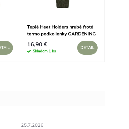
Teplé Heat Holders hrubé froté
termo podkolienky GARDENING
do záhrady
16,90 €
ETAIL
DETAIL
Skladom
1 ks
25.7.2026