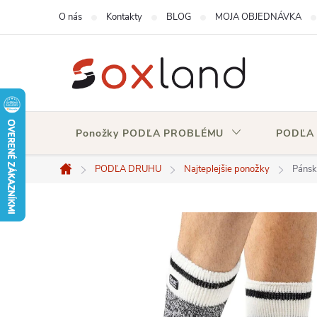
Prejsť
O nás
Kontakty
BLOG
MOJA OBJEDNÁVKA
na
obsah
Ponožky PODĽA PROBLÉMU
PODĽA
PODĽA DRUHU
Najteplejšie ponožky
Pánsk
Domov