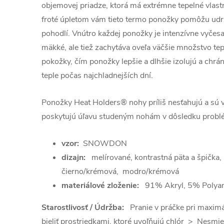
objemovej priadze, ktorá má extrémne tepelné vlastn
froté úpletom vám tieto termo ponožky pomôžu udr
pohodlí.
Vnútro každej ponožky je intenzívne vyčesa
mäkké, ale tiež zachytáva oveľa väčšie množstvo tep
pokožky, čím ponožky lepšie a dlhšie izolujú a chrá
teple počas najchladnejších dní.
Ponožky Heat Holders® nohy príliš nesťahujú a s
ú 
poskytujú úľavu studeným nohám v dôsledku prob
vzor:
SNOWDON
dizajn:
melírované, kontrastná päta a špička
čierno/krémová, modro/krémová
materiálové zloženie:
91% Akryl, 5% Polyam
Starostlivosť / Údržba:
Pranie v práčke pri maxim
bieliť prostriedkami, ktoré uvoľňujú chlór > Nesmie