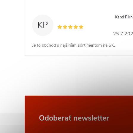
Karol Pikn
KP
25.7.20
Je to obchod s najširším sortimentom na SK.
Z
Odoberať newsletter