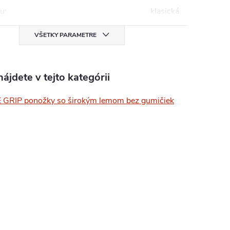
mu
:
klasická
VŠETKY PARAMETRE
ájdete v tejto kategórii
GRIP ponožky so širokým lemom bez gumičiek