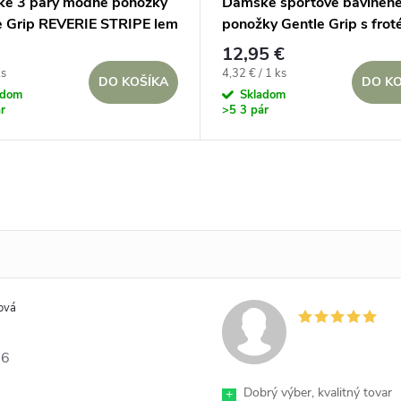
e 3 páry módne ponožky
Dámske športové bavlnen
e Grip REVERIE STRIPE lem
ponožky Gentle Grip s frot
umičiek
chodidlom 3 páry BIELE
12,95 €
ová
Jednotková
ks
4,32 € / 1 ks
DO KOŠÍKA
DO KO
cena:
adom
Skladom
r
>5 3 pár
ová
26
Dobrý výber, kvalitný tovar
+