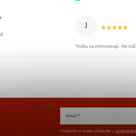
a
J
26
Trošku sa zošmykávajú. Ale ináč 
Email
Vložením e-mailu súhlasíte s
podmienka