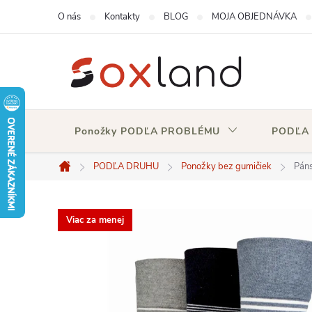
Prejsť
O nás
Kontakty
BLOG
MOJA OBJEDNÁVKA
na
obsah
Ponožky PODĽA PROBLÉMU
PODĽA
PODĽA DRUHU
Ponožky bez gumičiek
Páns
Domov
Viac za menej