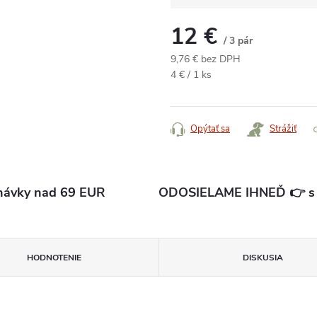
12 €
/ 3 pár
9,76 € bez DPH
Jednotková
4 € / 1 ks
cena:
Opýtať sa
Strážiť
ávky nad 69 EUR
ODOSIELAME IHNEĎ 👉 s d
HODNOTENIE
DISKUSIA