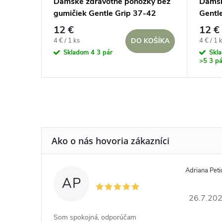
Dámske zdravotné ponožky bez
Dámsk
gumičiek Gentle Grip 37-42
Gentl
DAISY Mentolovo-sivý kvetinový
bez g
12 €
12 €
set, 3 páry
Jednotková
Jednotk
4 € / 1 ks
4 € / 1 
DO KOŠÍKA
cena:
cena:
Skladom
4 3 pár
Skl
>5 3 pá
Adriana Peti
AP
26.7.20
Som spokojná, odporúčam