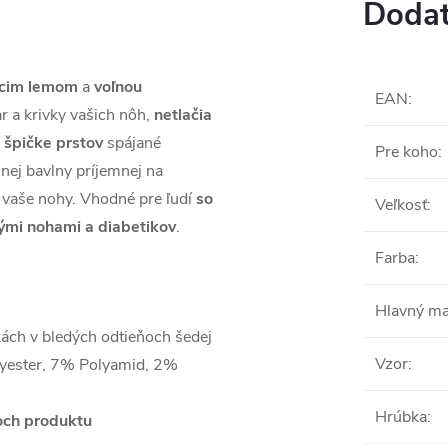
Dodat
úcim lemom
a
voľnou
EAN
:
ar a krivky vašich nôh,
netlačia
 špičke prstov
spájané
Pre koho
:
nej bavlny príjemnej na
 vaše nohy. V
hodné pre ľudí
so
Veľkosť
:
ými nohami a diabetikov
.
Farba
:
Hlavný ma
kách v bledých odtieňoch šedej
Vzor
:
yester, 7% Polyamid, 2%
Hrúbka
:
ch produktu