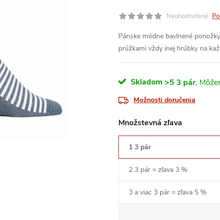
Neohodnotené
Po
Pánske módne bavlnené ponožky 
prúžkami vždy inej hrúbky na kaž
Skladom
>5 3 pár
Možnosti doručenia
Množstevná zľava
1 3 pár
2 3 pár = zľava 3 %
3 a viac 3 pár = zľava 5 %