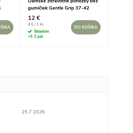
é
Dámske zdravotné ponožky bez
é
gumičiek Gentle Grip 37-42
FLORAL EMBRACE Vintage flóral
12 €
set, Ruže a Lúčne kvety, 3 páry
Jednotková
4 € / 1 ks
ŠÍKA
DO KOŠÍKA
cena:
Skladom
>5 3 pár
25.7.2026