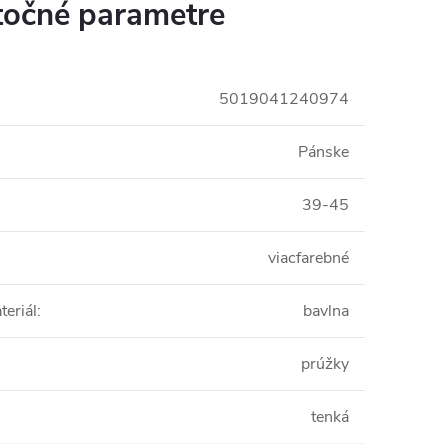
očné parametre
5019041240974
Pánske
39-45
viacfarebné
teriál
:
bavlna
prúžky
tenká