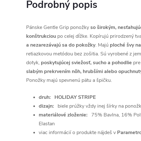
Podrobný popis
Pánske Gentle Grip
ponožky
so širokým, nesťahuj
konštrukciou
po celej dĺžke. K
opírujú prirodzený tv
a nezarezávajú sa do pokožky
. M
ajú
ploché švy na
retiazkovou metódou bez zošitia. Sú vyrobené z jem
dotyk,
poskytujúcej sviežosť, sucho a pohodlie
pre
slabým prekrvením nôh, hrubšími alebo opuchnut
Ponožky majú spevnenú pätu a špičku.
druh: HOLIDAY STRIPE
dizajn:
biele prúžky vždy inej šírky na ponož
materiálové zloženie
:
75% Bavlna, 16% Pol
Elastan
viac informácií o produkte nájdeš v
Parametro