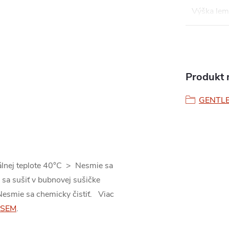
Výška le
Produkt n
GENTLE 
álnej teplote 40°C > Nesmie sa
 sa sušiť v bubnovej sušičke
Nesmie sa chemicky čistiť. Viac
SEM
.