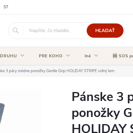
STAV OBJEDNÁVKY
HĽADAŤ
 DRUHU
PRE KOHO
Iné
🆘 SOS p
ke 3 páry módne ponožky Gentle Grip HOLIDAY STRIPE voľný lem
Pánske 3 
ponožky G
HOLIDAY S