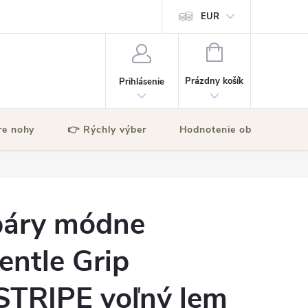
EUR
NÁKUPNÝ
KOŠÍK
Prázdny košík
Prihlásenie
re nohy
👉 Rýchly výber
Hodnotenie obchodu
páry módne
entle Grip
TRIPE voľný lem