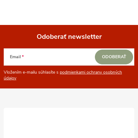
Odoberať newsletter
Z
Email
ODOBERAŤ
á
Vložením e-mailu súhlasíte s
podmienkami ochrany osobných
p
údajov
ä
t
i