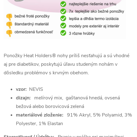
Ponožky Heat Holders® nohy príliš nesťahujú a s
ú vhodné
aj pre diabetikov, poskytujú úľavu studeným nohám v
dôsledku problémov s krvným obehom.
vzor:
NEVIS
dizajn:
melírový mix,
gaštanová hnedá, ovsená
bežová alebo borovicová zelená
materiálové zloženie:
91% Akryl, 5% Polyamid, 3%
Polyester, 1% Elastan
Starostlivosť / Údržba:
Pranie v práčke pri maximálnej