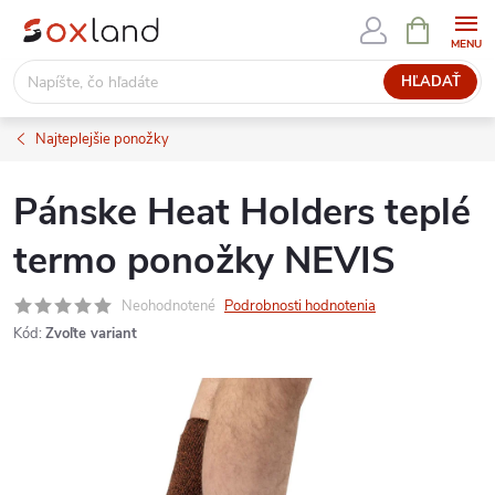
Prejsť
NÁKUPN
KOŠÍK
na
obsah
HĽADAŤ
Najteplejšie ponožky
Pánske Heat Holders teplé
termo ponožky NEVIS
Neohodnotené
Podrobnosti hodnotenia
Kód:
Zvoľte variant