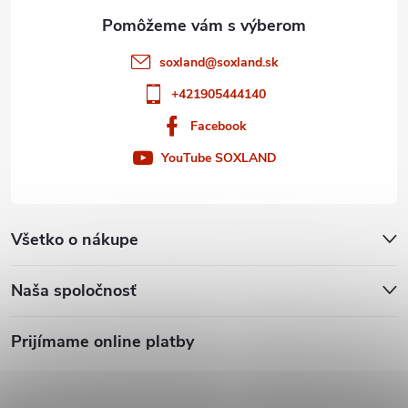
e
soxland
@
soxland.sk
+421905444140
Facebook
YouTube SOXLAND
Všetko o nákupe
Naša spoločnosť
Prijímame online platby