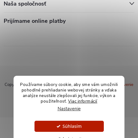
Naša spoločnosť
Prijímame online platby
Používame súbory cookie, aby sme vám umožnili
Copyright 2026
soxland.sk
. Všetky práva vyhradené.
Upraviť nastavenie
pohodlné prehliadanie webovej stránky a vďaka
cookies
analýze neustále zlepšovali jej funkcie, výkon a
použiteľnosť.
Viac informácií
Vytvoril Shoptet
Nastavenie
Súhlasím