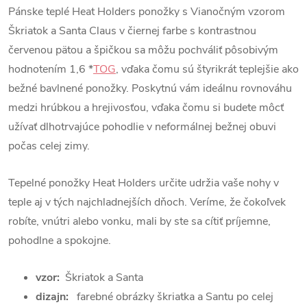
Pánske teplé Heat Holders ponožky s Vianočným vzorom
Škriatok a Santa Claus v čiernej farbe s kontrastnou
červenou pätou a špičkou sa môžu pochváliť pôsobivým
hodnotením 1,6 *
TOG
, vďaka čomu sú štyrikrát teplejšie ako
bežné bavlnené ponožky. Poskytnú vám ideálnu rovnováhu
medzi hrúbkou a hrejivosťou, vďaka čomu si budete môcť
užívať dlhotrvajúce pohodlie v neformálnej bežnej obuvi
počas celej zimy.
Tepelné ponožky Heat Holders určite udržia vaše nohy v
teple aj v tých najchladnejších dňoch. Veríme, že čokoľvek
robíte, vnútri alebo vonku, mali by ste sa cítiť príjemne,
pohodlne a spokojne.
vzor:
Škriatok a Santa
dizajn:
farebné obrázky škriatka a Santu po celej