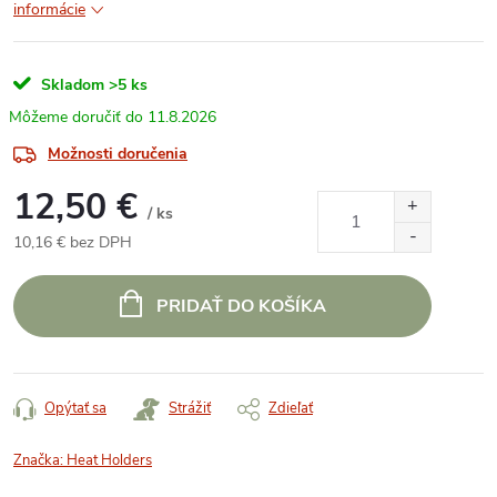
informácie
Skladom
>5 ks
11.8.2026
Možnosti doručenia
12,50 €
/ ks
10,16 € bez DPH
Jednotková
cena:
PRIDAŤ DO KOŠÍKA
Opýtať sa
Strážiť
Zdieľať
Značka:
Heat Holders