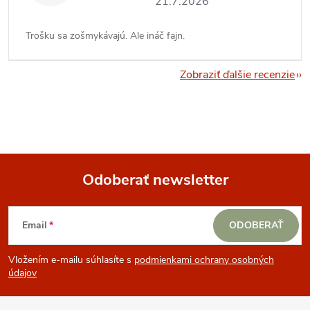
21.7.2026
Trošku sa zošmykávajú. Ale ináč fajn.
Zobraziť ďalšie recenzie
Odoberať newsletter
Z
Email
ODOBERAŤ
á
Vložením e-mailu súhlasíte s
podmienkami ochrany osobných
p
údajov