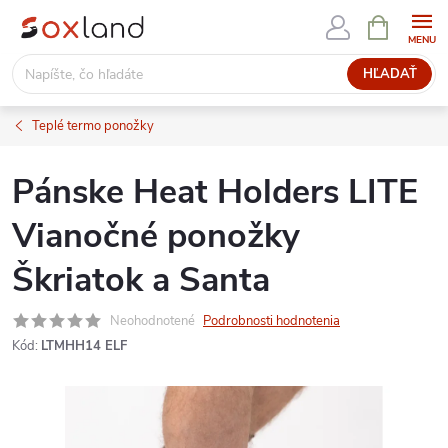
Prejsť
NÁKUPN
KOŠÍK
na
obsah
HĽADAŤ
Teplé termo ponožky
Pánske Heat Holders LITE
Vianočné ponožky
Škriatok a Santa
Neohodnotené
Podrobnosti hodnotenia
Kód:
LTMHH14 ELF