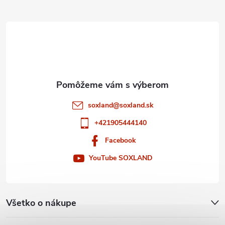
ä
t
i
e
soxland
@
soxland.sk
+421905444140
Facebook
YouTube SOXLAND
Všetko o nákupe