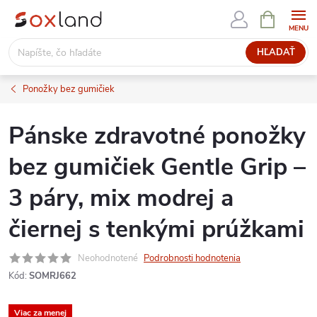
Prejsť
NÁKUPN
KOŠÍK
na
obsah
HĽADAŤ
Ponožky bez gumičiek
Pánske zdravotné ponožky
bez gumičiek Gentle Grip –
3 páry, mix modrej a
čiernej s tenkými prúžkami
Neohodnotené
Podrobnosti hodnotenia
Kód:
SOMRJ662
Viac za menej