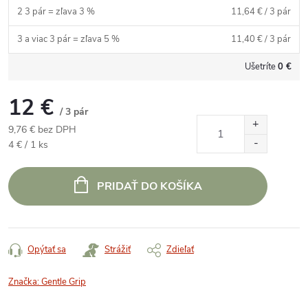
2 3 pár = zľava 3 %
11,64 €
/ 3 pár
3 a viac 3 pár = zľava 5 %
11,40 €
/ 3 pár
Ušetríte
0 €
12 €
/ 3 pár
9,76 € bez DPH
Jednotková
4 € / 1 ks
cena:
PRIDAŤ DO KOŠÍKA
Opýtať sa
Strážiť
Zdieľať
Značka:
Gentle Grip