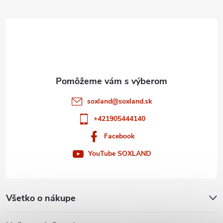
ä
t
i
e
soxland
@
soxland.sk
+421905444140
Facebook
YouTube SOXLAND
Všetko o nákupe