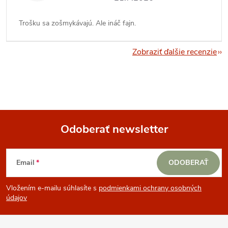
Trošku sa zošmykávajú. Ale ináč fajn.
Zobraziť ďalšie recenzie
Odoberať newsletter
Z
Email
ODOBERAŤ
á
Vložením e-mailu súhlasíte s
podmienkami ochrany osobných
p
údajov