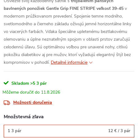
Osviežte svoj každodenný šatník s
trojbalením pánskych
bavlnených ponožiek Gentle Grip FINE STRIPE veľkosť 39-45
v
modernom prúžkovanom prevedení. Spojenie temne modrého,
svetlomodrého a čierneho základu oživujú jemné horizontálne linky
vo viacerých farbách. Vďaka špeciálne upletenému beztlakovému
olemovaniu a úplne neznateľným spojom v oblasti prstov zaručujú
celodennú úľavu. Sú optimálnou voľbou pre unavené nohy, citlivú
pokožku diabetikov aj pre mužov, ktorí vyžadujú elegantný štýl bez
kompromisov v pohodlí.
Detailné informácie
Skladom
>5 3 pár
11.8.2026
Možnosti doručenia
Množstevná zľava
1 3 pár
12 €
/ 3 pár