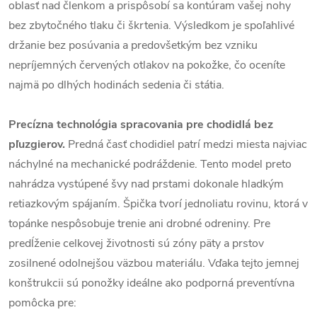
oblasť nad členkom a prispôsobí sa kontúram vašej nohy
bez zbytočného tlaku či škrtenia. Výsledkom je spoľahlivé
držanie bez posúvania a predovšetkým bez vzniku
nepríjemných červených otlakov na pokožke, čo oceníte
najmä po dlhých hodinách sedenia či státia.
Precízna technológia spracovania pre chodidlá bez
pľuzgierov.
Predná časť chodidiel patrí medzi miesta najviac
náchylné na mechanické podráždenie. Tento model preto
nahrádza vystúpené švy nad prstami dokonale hladkým
retiazkovým spájaním. Špička tvorí jednoliatu rovinu, ktorá v
topánke nespôsobuje trenie ani drobné odreniny. Pre
predĺženie celkovej životnosti sú zóny päty a prstov
zosilnené odolnejšou väzbou materiálu. Vďaka tejto jemnej
konštrukcii sú ponožky ideálne ako podporná preventívna
pomôcka pre: