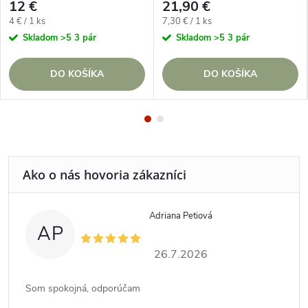
12 €
21,90 €
tmavosivá, tmavomodrá
Jednotková
Jednotková
4 € / 1 ks
7,30 € / 1 ks
cena:
cena:
Skladom
>5 3 pár
Skladom
>5 3 pár
DO KOŠÍKA
DO KOŠÍKA
Adriana Petiová
AP
26.7.2026
Som spokojná, odporúčam