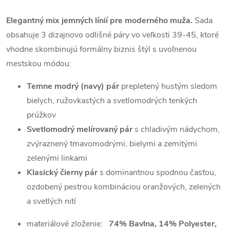
Elegantný mix jemných línií pre moderného muža.
Sada
obsahuje 3 dizajnovo odlišné páry vo veľkosti 39-45, ktoré
vhodne skombinujú formálny biznis štýl s uvoľnenou
mestskou módou:
Temne modrý (navy) pár
prepletený hustým sledom
bielych, ružovkastých a svetlomodrých tenkých
prúžkov
Svetlomodrý melírovaný pár
s chladivým nádychom,
zvýraznený tmavomodrými, bielymi a zemitými
zelenými linkami
Klasický čierny pár
s dominantnou spodnou časťou,
ozdobený pestrou kombináciou oranžových, zelených
a svetlých nití
materiálové zloženie
:
74% Bavlna, 14% Polyester,