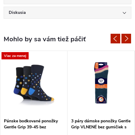
Diskusia
Viac za menej
Pánske bodkované ponožky
3 páry dámske ponožky Gentle
Gentle Grip 39-45 bez
Grip VLNENÉ bez gumičiek s
gumičiek (3 páry) Čierna,
froté chodidlom MIX