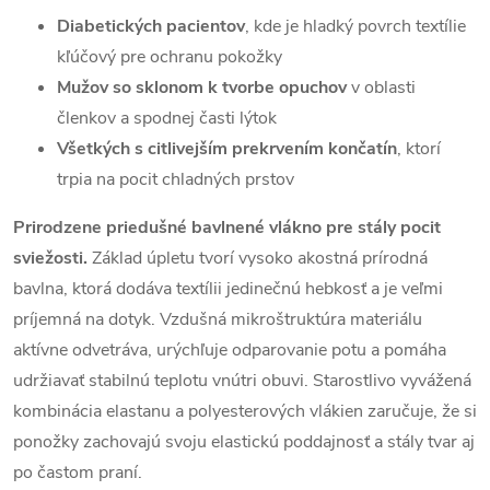
Diabetických pacientov
, kde je hladký povrch textílie
kľúčový pre ochranu pokožky
Mužov so sklonom k tvorbe opuchov
v oblasti
členkov a spodnej časti lýtok
Všetkých s citlivejším prekrvením končatín
, ktorí
trpia na pocit chladných prstov
Prirodzene priedušné bavlnené vlákno pre stály pocit
sviežosti.
Základ úpletu tvorí vysoko akostná prírodná
bavlna, ktorá dodáva textílii jedinečnú hebkosť a je veľmi
príjemná na dotyk. Vzdušná mikroštruktúra materiálu
aktívne odvetráva, urýchľuje odparovanie potu a pomáha
udržiavať stabilnú teplotu vnútri obuvi. Starostlivo vyvážená
kombinácia elastanu a polyesterových vlákien zaručuje, že si
ponožky zachovajú svoju elastickú poddajnosť a stály tvar aj
po častom praní.