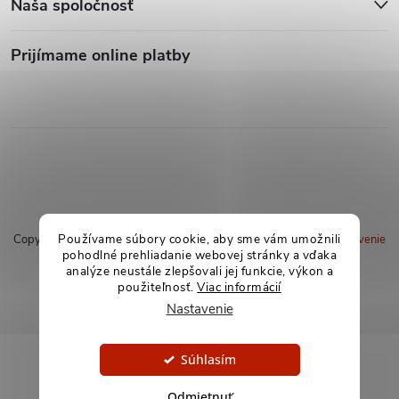
Naša spoločnosť
Prijímame online platby
Používame súbory cookie, aby sme vám umožnili
Copyright 2026
soxland.sk
. Všetky práva vyhradené.
Upraviť nastavenie
pohodlné prehliadanie webovej stránky a vďaka
cookies
analýze neustále zlepšovali jej funkcie, výkon a
použiteľnosť.
Viac informácií
Vytvoril Shoptet
Nastavenie
Súhlasím
Odmietnuť