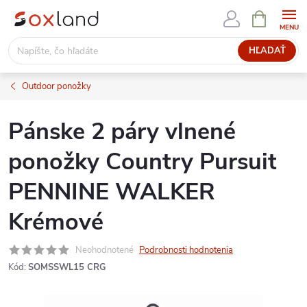
Prejsť
NÁKUPN
KOŠÍK
na
obsah
HĽADAŤ
Outdoor ponožky
Pánske 2 páry vlnené
ponožky Country Pursuit
PENNINE WALKER
Krémové
Neohodnotené
Podrobnosti hodnotenia
Kód:
SOMSSWL15 CRG