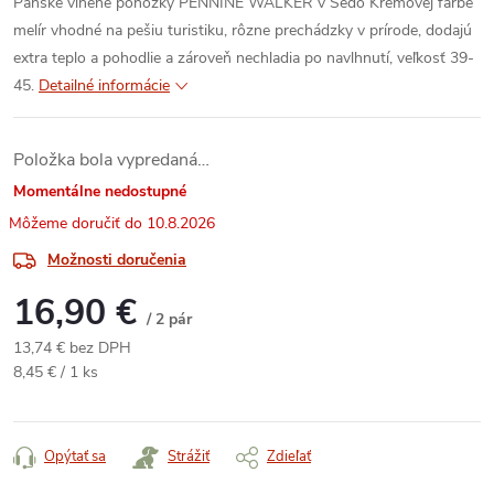
Pánske vlnené ponožky PENNINE WALKER v Šedo Krémovej farbe
melír vhodné na pešiu turistiku, rôzne prechádzky v prírode, dodajú
extra teplo a pohodlie a zároveň nechladia po navlhnutí, veľkosť 39-
45.
Detailné informácie
Položka bola vypredaná…
Momentálne nedostupné
10.8.2026
Možnosti doručenia
16,90 €
/ 2 pár
13,74 € bez DPH
Jednotková
8,45 € / 1 ks
cena:
Opýtať sa
Strážiť
Zdieľať