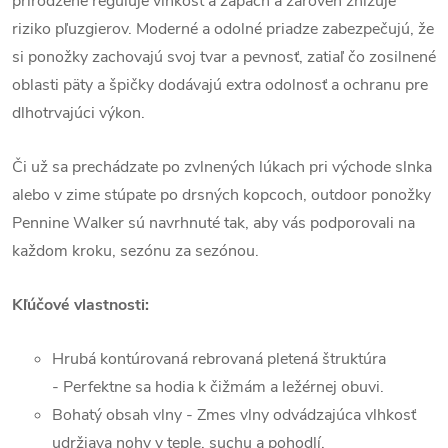
prirodzene reguluje vlhkosť a zápach a zároveň znižuje
riziko pľuzgierov. Moderné a odolné priadze zabezpečujú, že
si ponožky zachovajú svoj tvar a pevnosť, zatiaľ čo zosilnené
oblasti päty a špičky dodávajú extra odolnosť a ochranu pre
dlhotrvajúci výkon.
Či už sa prechádzate po zvlnených lúkach pri východe slnka
alebo v zime stúpate po drsných kopcoch, outdoor ponožky
Pennine Walker sú navrhnuté tak, aby vás podporovali na
každom kroku, sezónu za sezónou.
Kľúčové vlastnosti:
Hrubá kontúrovaná rebrovaná pletená štruktúra
- Perfektne sa hodia k čižmám a ležérnej obuvi.
Bohatý obsah vlny - Zmes vlny odvádzajúca vlhkosť
udržiava nohy v teple, suchu a pohodlí.