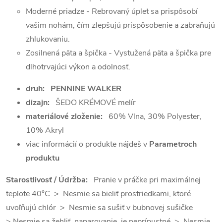
Moderné priadze - Rebrovaný úplet sa prispôsobí
vašim nohám, čím zlepšujú prispôsobenie a zabraňujú
zhlukovaniu.
Zosilnená päta a špička - Vystužená päta a špička pre
dlhotrvajúci výkon a odolnosť.
druh: PENNINE WALKER
dizajn:
ŠEDO KRÉMOVÉ melír
materiálové zloženie
:
60% Vlna, 30% Polyester,
10% Akryl
viac informácií o produkte nájdeš v
Parametroch
produktu
Starostlivosť / Údržba:
Pranie v práčke pri maximálnej
teplote 40°C > Nesmie sa bieliť prostriedkami, ktoré
uvoľňujú chlór > Nesmie sa sušiť v bubnovej sušičke
> Nesmie sa žehliť, naparovanie je neprípustné > Nesmie