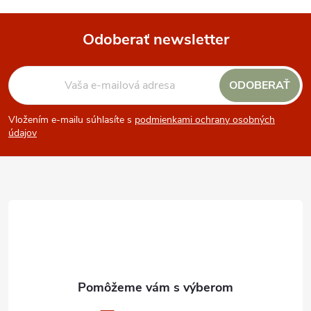
Odoberať newsletter
Z
ODOBERAŤ
á
Vložením e-mailu súhlasíte s
podmienkami ochrany osobných
p
údajov
ä
t
i
e