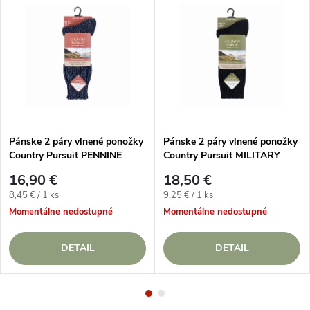
Pánske 2 páry vlnené ponožky
Pánske 2 páry vlnené ponožky
Country Pursuit PENNINE
Country Pursuit MILITARY
WALKER Modré
ACTION Čierne
16,90 €
18,50 €
Jednotková
Jednotková
8,45 € / 1 ks
9,25 € / 1 ks
cena:
cena:
Momentálne nedostupné
Momentálne nedostupné
DETAIL
DETAIL