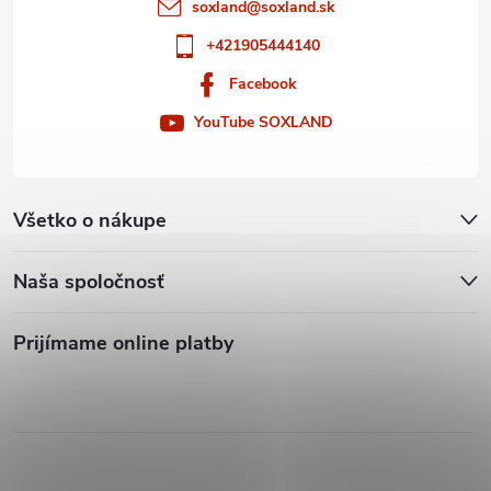
soxland
@
soxland.sk
+421905444140
Facebook
YouTube SOXLAND
Všetko o nákupe
Naša spoločnosť
Prijímame online platby