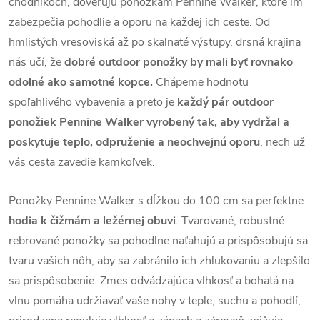
chodníkoch, dôverujú ponožkám Pennine Walker, ktoré im
zabezpečia pohodlie a oporu na každej ich ceste. Od
hmlistých vresoviská až po skalnaté výstupy, drsná krajina
nás učí, že
dobré outdoor ponožky by mali byť rovnako
odolné ako samotné kopce.
Chápeme hodnotu
spoľahlivého vybavenia a preto je
každý pár outdoor
ponožiek Pennine Walker vyrobený tak,
aby vydržal a
poskytuje teplo, odpruženie a neochvejnú oporu
, nech už
vás cesta zavedie kamkoľvek.
Ponožky Pennine Walker s dĺžkou do 100 cm sa perfektne
hodia k čižmám a ležérnej obuvi
. Tvarované, robustné
rebrované ponožky sa pohodlne naťahujú a prispôsobujú sa
tvaru vašich nôh, aby sa zabránilo ich zhlukovaniu a zlepšilo
sa prispôsobenie. Zmes odvádzajúca vlhkosť a bohatá na
vlnu pomáha udržiavať vaše nohy v teple, suchu a pohodlí,