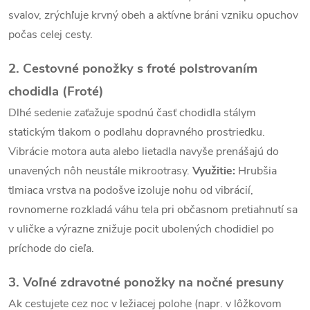
p
svalov, zrýchľuje krvný obeh a aktívne bráni vzniku opuchov
i
počas celej cesty.
s
2. Cestovné ponožky s froté polstrovaním
u
chodidla (Froté)
Dlhé sedenie zaťažuje spodnú časť chodidla stálym
statickým tlakom o podlahu dopravného prostriedku.
Vibrácie motora auta alebo lietadla navyše prenášajú do
unavených nôh neustále mikrootrasy.
Využitie:
Hrubšia
tlmiaca vrstva na podošve izoluje nohu od vibrácií,
rovnomerne rozkladá váhu tela pri občasnom pretiahnutí sa
v uličke a výrazne znižuje pocit ubolených chodidiel po
príchode do cieľa.
3. Voľné zdravotné ponožky na nočné presuny
Ak cestujete cez noc v ležiacej polohe (napr. v lôžkovom