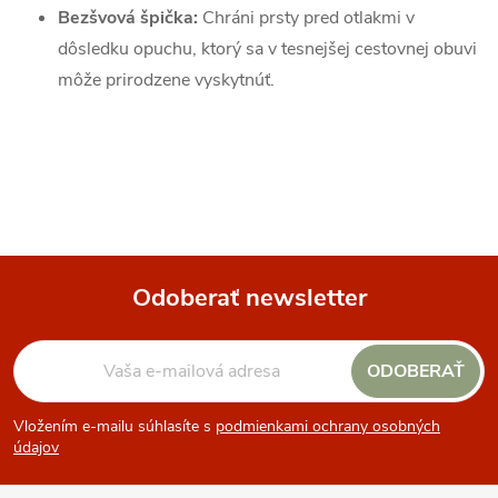
Bezšvová špička:
Chráni prsty pred otlakmi v
dôsledku opuchu, ktorý sa v tesnejšej cestovnej obuvi
môže prirodzene vyskytnúť.
Odoberať newsletter
Z
ODOBERAŤ
á
Vložením e-mailu súhlasíte s
podmienkami ochrany osobných
p
údajov