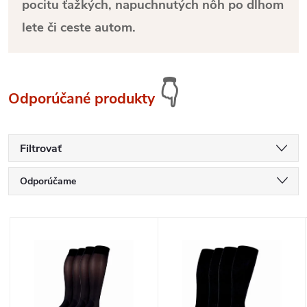
pocitu ťažkých, napuchnutých nôh po dlhom
lete či ceste autom.
👇
Odporúčané produkty
Filtrovať
R
Odporúčame
a
Najlacnejšie
V
Najdrahšie
d
ý
Najpredávanejšie
e
p
Abecedne