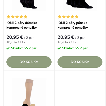
n
i
i
s
IOMI 2 páry dámske
IOMI 2 páry pánske
e
kompresné ponožky
kompresné ponožky
p
ENERGISING 40 DEN, veľ. 37-
ENERGISING 40 DEN veľ. 39-
p
20,95 €
20,95 €
41
45
/ 2 pár
/ 2 pár
r
Jednotková
Jednotková
10,48 € / 1 ks
10,48 € / 1 ks
cena:
cena:
r
Skladom
>5 2 pár
Skladom
>5 2 pár
o
o
DO KOŠÍKA
DO KOŠÍKA
d
d
u
u
k
k
t