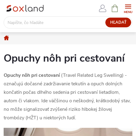
Prejsť
NÁKUPN
KOŠÍK
na
obsah
HĽADAŤ
Domov
Opuchy nôh pri cestovaní
Opuchy nôh pri cestovaní
(Travel Related Leg Swelling) -
označujú dočasné zadržiavanie tekutín a opuch dolných
končatín počas dlhého sedenia pri cestovaní lietadlom,
autom či vlakom. Ide väčšinou o neškodný, krátkodobý stav,
no môže signalizovať zvýšené riziko hlbokej žilovej
trombózy (HŽT) u niektorých ľudí.