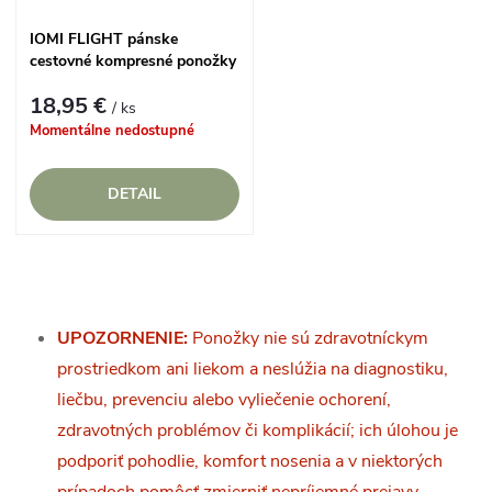
IOMI FLIGHT pánske
cestovné kompresné ponožky
so vzorom
18,95 €
/ ks
Momentálne nedostupné
DETAIL
O
v
UPOZORNENIE:
Ponožky nie sú zdravotníckym
prostriedkom ani liekom a neslúžia na diagnostiku,
l
liečbu, prevenciu alebo vyliečenie ochorení,
á
zdravotných problémov či komplikácií; ich úlohou je
podporiť pohodlie, komfort nosenia a v niektorých
d