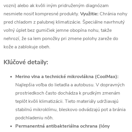
vozni) alebo ak kvôli iným pridruženým diagnózam
nesmiete nosiť kompresné produkty.
Využitie:
Chránia nohy
pred chladom z palubnej klimatizácie. Špeciálne navrhnutý
voľný úplet bez gumičiek jemne obopína nohu, takže
nehrozí, že sa lem ponožky pri zmene polohy zareže do
kože a zablokuje obeh.
Kľúčové detaily:
Merino vlna a technické mikrovlákna (CoolMax):
Najlepšia voľba do lietadla a autobusu. V dopravných
prostriedkoch často dochádza k prudkým zmenám
teplôt kvôli klimatizácii. Tieto materiály udržiavajú
stabilnú mikroklímu, bleskovo odvádzajú pot a bránia
podchladeniu nôh.
Permanentná antibakteriálna ochrana (Ióny