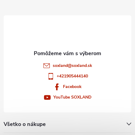
ä
t
i
e
soxland
@
soxland.sk
+421905444140
Facebook
YouTube SOXLAND
Všetko o nákupe