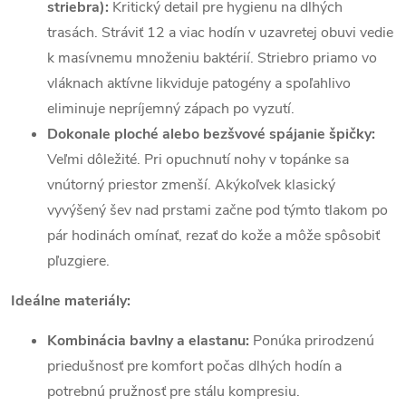
striebra):
Kritický detail pre hygienu na dlhých
trasách. Stráviť 12 a viac hodín v uzavretej obuvi vedie
k masívnemu množeniu baktérií. Striebro priamo vo
vláknach aktívne likviduje patogény a spoľahlivo
eliminuje nepríjemný zápach po vyzutí.
Dokonale ploché alebo bezšvové spájanie špičky:
Veľmi dôležité. Pri opuchnutí nohy v topánke sa
vnútorný priestor zmenší. Akýkoľvek klasický
vyvýšený šev nad prstami začne pod týmto tlakom po
pár hodinách omínať, rezať do kože a môže spôsobiť
pľuzgiere.
Ideálne materiály:
Kombinácia bavlny a elastanu:
Ponúka prirodzenú
priedušnosť pre komfort počas dlhých hodín a
potrebnú pružnosť pre stálu kompresiu.