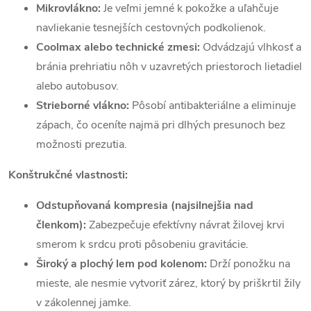
Mikrovlákno:
Je veľmi jemné k pokožke a uľahčuje
navliekanie tesnejších cestovných podkolienok.
Coolmax alebo technické zmesi:
Odvádzajú vlhkosť a
bránia prehriatiu nôh v uzavretých priestoroch lietadiel
alebo autobusov.
Strieborné vlákno:
Pôsobí antibakteriálne a eliminuje
zápach, čo oceníte najmä pri dlhých presunoch bez
možnosti prezutia.
Konštrukčné vlastnosti:
Odstupňovaná kompresia (najsilnejšia nad
členkom):
Zabezpečuje efektívny návrat žilovej krvi
smerom k srdcu proti pôsobeniu gravitácie.
Široký a plochý lem pod kolenom:
Drží ponožku na
mieste, ale nesmie vytvoriť zárez, ktorý by priškrtil žily
v zákolennej jamke.