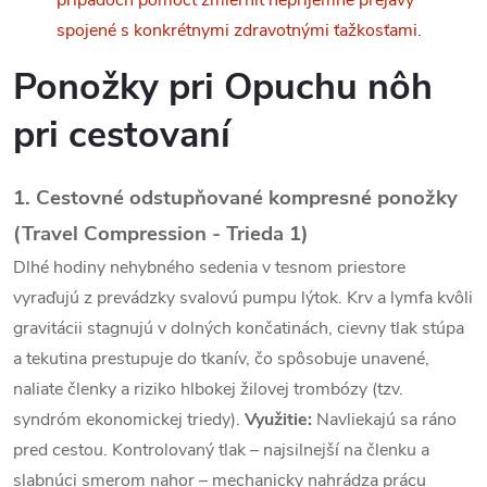
prípadoch pomôcť zmierniť nepríjemné prejavy
a
spojené s konkrétnymi zdravotnými ťažkosťami.
c
Ponožky pri
Opuchu nôh
i
pri cestovaní
e
p
1. Cestovné odstupňované kompresné ponožky
(Travel Compression - Trieda 1)
r
Dlhé hodiny nehybného sedenia v tesnom priestore
v
vyraďujú z prevádzky svalovú pumpu lýtok. Krv a lymfa kvôli
k
gravitácii stagnujú v dolných končatinách, cievny tlak stúpa
a tekutina prestupuje do tkanív, čo spôsobuje unavené,
y
naliate členky a riziko hlbokej žilovej trombózy (tzv.
v
syndróm ekonomickej triedy).
Využitie:
Navliekajú sa ráno
pred cestou. Kontrolovaný tlak – najsilnejší na členku a
ý
slabnúci smerom nahor – mechanicky nahrádza prácu