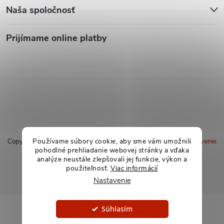
Naša spoločnosť
Prijímame online platby
Používame súbory cookie, aby sme vám umožnili
Copyright 2026
soxland.sk
. Všetky práva vyhradené.
Upraviť nastavenie
pohodlné prehliadanie webovej stránky a vďaka
cookies
analýze neustále zlepšovali jej funkcie, výkon a
použiteľnosť.
Viac informácií
Vytvoril Shoptet
Nastavenie
Súhlasím