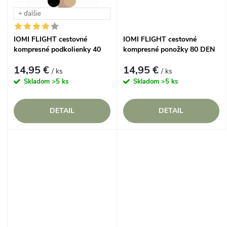
t
+ ďalšie
o
o
IOMI FLIGHT cestovné
IOMI FLIGHT cestovné
v
kompresné podkolienky 40
kompresné ponožky 80 DEN
v
DEN
Čierne
14,95 €
14,95 €
/ ks
/ ks
Skladom
>5 ks
Skladom
>5 ks
DETAIL
DETAIL