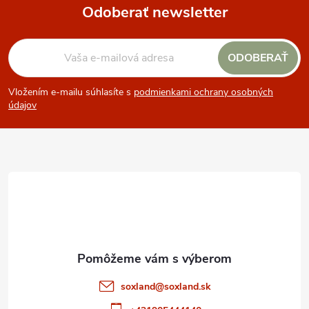
Odoberať newsletter
Z
ODOBERAŤ
á
Vložením e-mailu súhlasíte s
podmienkami ochrany osobných
p
údajov
ä
t
i
e
soxland
@
soxland.sk