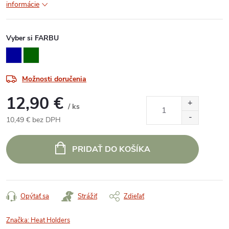
informácie
Vyber si FARBU
Možnosti doručenia
12,90 €
/ ks
10,49 € bez DPH
Jednotková
cena:
PRIDAŤ DO KOŠÍKA
Opýtať sa
Strážiť
Zdieľať
Značka:
Heat Holders