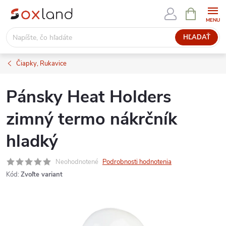
Prejsť
NÁKUPN
KOŠÍK
na
obsah
HĽADAŤ
Čiapky, Rukavice
Pánsky Heat Holders
zimný termo nákrčník
hladký
Neohodnotené
Podrobnosti hodnotenia
Kód:
Zvoľte variant