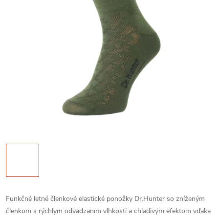
Funkčné letné členkové elastické ponožky Dr.Hunter so zníženým
členkom s rýchlym odvádzaním vlhkosti a chladivým efektom vďaka