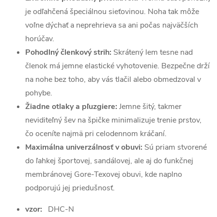
je odľahčená špeciálnou sieťovinou. Noha tak môže
voľne dýchať a neprehrieva sa ani počas najväčších
horúčav.
Pohodlný členkový strih:
Skrátený lem tesne nad
členok má jemne elastické vyhotovenie. Bezpečne drží
na nohe bez toho, aby vás tlačil alebo obmedzoval v
pohybe.
Žiadne otlaky a pľuzgiere:
Jemne šitý, takmer
neviditeľný šev na špičke minimalizuje trenie prstov,
čo oceníte najmä pri celodennom kráčaní.
Maximálna univerzálnosť v obuvi:
Sú priam stvorené
do ľahkej športovej, sandálovej, ale aj do funkčnej
membránovej Gore-Texovej obuvi, kde naplno
podporujú jej priedušnosť.
vzor:
DHC-N