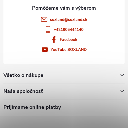
e
soxland
@
soxland.sk
+421905444140
Facebook
YouTube SOXLAND
Všetko o nákupe
Naša spoločnosť
Prijímame online platby