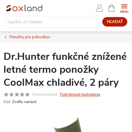
Prejsť
NÁKUPN
KOŠÍK
na
obsah
HĽADAŤ
Ponožky pre poľovníkov
Dr.Hunter funkčné znížené
letné termo ponožky
CoolMax chladivé, 2 páry
Neohodnotené
Podrobnosti hodnotenia
Kód:
Zvoľte variant