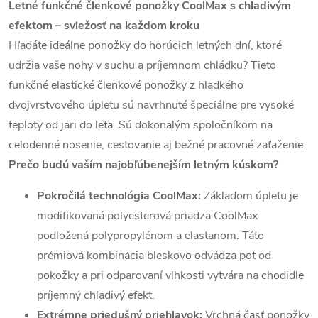
Letné funkčné členkové ponožky CoolMax s chladivým
efektom – sviežosť na každom kroku
Hľadáte ideálne ponožky do horúcich letných dní, ktoré
udržia vaše nohy v suchu a príjemnom chládku? Tieto
funkčné elastické členkové ponožky z hladkého
dvojvrstvového úpletu sú navrhnuté špeciálne pre vysoké
teploty od jari do leta. Sú dokonalým spoločníkom na
celodenné nosenie, cestovanie aj bežné pracovné zaťaženie.
Prečo budú vaším najobľúbenejším letným kúskom?
Pokročilá technológia CoolMax:
Základom úpletu je
modifikovaná polyesterová priadza CoolMax
podložená polypropylénom a elastanom. Táto
prémiová kombinácia bleskovo odvádza pot od
pokožky a pri odparovaní vlhkosti vytvára na chodidle
príjemný chladivý efekt.
Extrémne priedušný priehlavok:
Vrchná časť ponožky