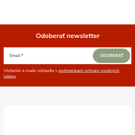
Odoberať newsletter
Z
Email
ODOBERAŤ
á
Vložením e-mailu súhlasíte s
podmienkami ochrany osobných
p
údajov
ä
t
i